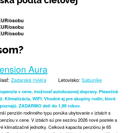
ska podľa cieľovej
2 EUR/osobu
1 EUR/osobu
4 EUR/osobu
som?
ension Aura
lasť:
Zadarská riviéra
Letovisko:
Sabunike
lopenzia v cene, možnosť autobusovej dopravy. Piesočná
ž. Klimatizácia, WIFI. Vhodné aj pre skupiny rodín, ktoré
 poznajú. ZADARMO deti do 1,99 rokov.
ší penzión rodinného typu ponúka ubytovanie v izbách s
penziou v cene. V izbách sú pre sezónu 2026 nové postele a
é klimatizačné jednotky. Celková kapacita penziónu je 65