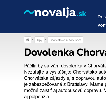
Des
Kon
Tipy
Chorvátsko autobusom
Dovolenka Chorv
Páčila by sa vám dovolenka v Chorvát
Nezúfajte a vyskúšajte Chorvátsko a
Chorvátska zájazdy aj s dopravou au
je zabezpečovaná z Bratislavy. Máme p
možné zaistiť aj autobusovú dopravu. V 
aj polpenzia.