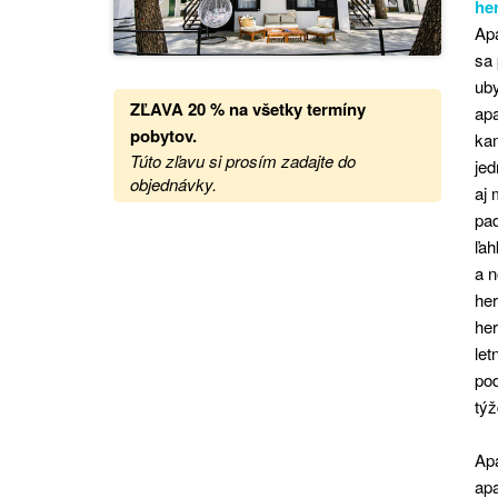
he
Ap
sa
uby
ZĽAVA 20 %
na
všetky termíny
apa
pobytov.
ka
Túto zľavu si prosím zadajte do
jed
objednávky.
aj 
pad
ľah
a n
her
her
let
pod
týž
Apa
apa