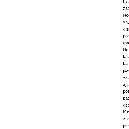
hy
zá
Ro
vnú
dis
pod
(pr
Hol
kav
ban
jaz
vzd
aj 
pož
pad
det
K d
zn
pso