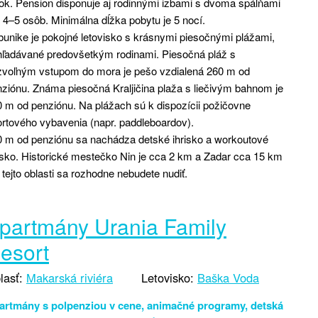
ok. Pension disponuje aj rodinnými izbami s dvoma spálňami
 4–5 osôb. Minimálna dĺžka pobytu je 5 nocí.
unike je pokojné letovisko s krásnymi piesočnými plážami,
hľadávané predovšetkým rodinami. Piesočná pláž s
zvoľným vstupom do mora je pešo vzdialená 260 m od
ziónu. Známa piesočná Kraljičina plaža s liečivým bahnom je
 m od penziónu. Na plážach sú k dispozícii požičovne
rtového vybavenia (napr. paddleboardov).
 m od penziónu sa nachádza detské ihrisko a workoutové
isko. Historické mestečko Nin je cca 2 km a Zadar cca 15 km
 tejto oblasti sa rozhodne nebudete nudiť.
partmány Urania Family
esort
lasť:
Makarská riviéra
Letovisko:
Baška Voda
artmány s polpenziou v cene, animačné programy, detská