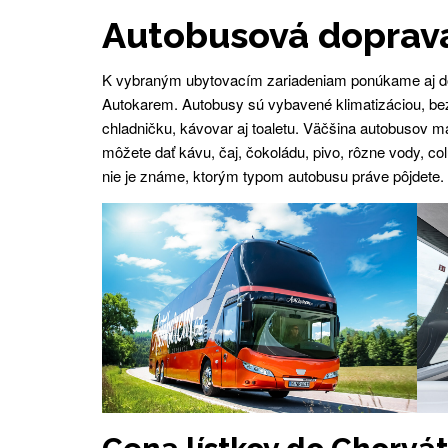
Autobusová doprav
K vybraným ubytovacím zariadeniam ponúkame aj d
Autokarem. Autobusy sú vybavené klimatizáciou, b
chladničku, kávovar aj toaletu. Väčšina autobusov má
môžete dať kávu, čaj, čokoládu, pivo, rôzne vody, c
nie je známe, ktorým typom autobusu práve pôjdete.