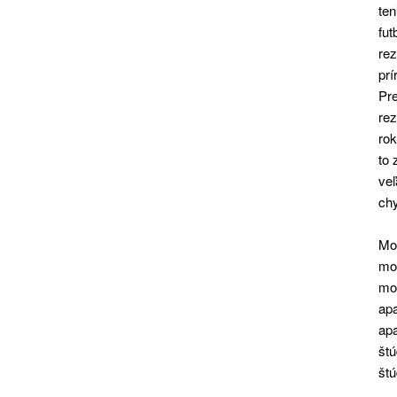
ten
fut
rez
prí
Pre
rez
rok
to 
ve
ch
Mob
mob
mob
apa
apa
štú
štú