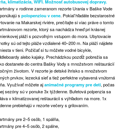
rňa, klimatizácia, WIFI. Možnosť autobusovej dopravy.
artmány v rodinne zameranom rezorte Urania v Baške Vode
 ponúkajú s
polopenziou v cene
. Pokiaľ hľadáte bezstarostné
tovanie na Makarskej riviére, prečítajte si viac práve o tomto
rtmánovom rezorte, ktorý sa nachádza hneď pri krásnej
mienkovej pláži s pozvoľným vstupom do mora. Ubytovacie
notky sú od tejto pláže vzdialené 40–200 m. Na pláži nájdete
miesta v tieni. Požičať si tu môžete vodné bicykle,
dleboardy alebo kajaky. Prechádzkou pozdĺž pobrežia sa
ko dostanete do centra Bašky Vody s množstvom reštaurácií
očným životom. V rezorte je detské ihrisko s množstvom
ných prvkov, lezecká sieť a tiež perfektne vybavená vnútorná
ňa. Využívať môžete aj
animačné programy pre deti
, počas
nej sezóny sú v ponuke 3x týždenne. Bufetová polpenzia sa
áva v klimatizovanej reštaurácii s výhľadom na more. 1x
denne prebiehajú v rezorte večery s grilovaním.
rtmány pre 2–5 osôb, 1 spálňa,
rtmány pre 4–5 osôb, 2 spálne,