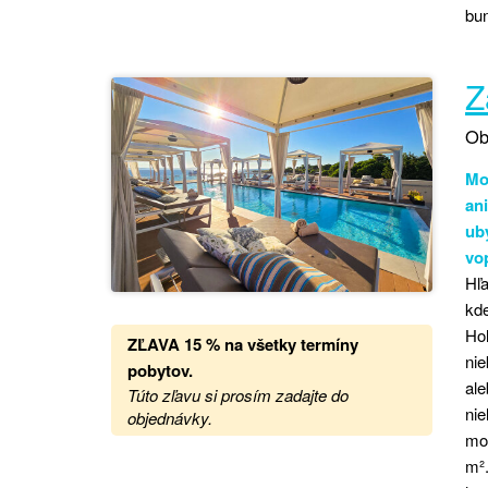
bun
Z
Ob
Mo
an
ub
vo
Hľa
kde
Hol
ZĽAVA
15 %
na
všetky termíny
ni
pobytov.
ale
Túto zľavu si prosím zadajte do
nie
objednávky.
mor
m².