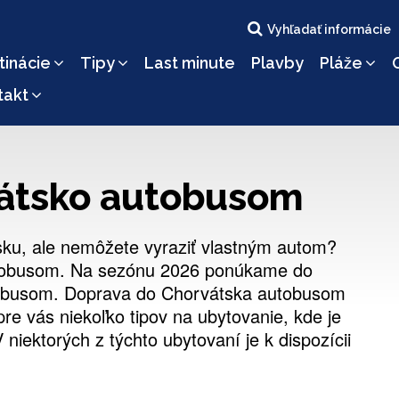
Vyhľadať informácie
tinácie
Tipy
Last minute
Plavby
Pláže
takt
átsko autobusom
sku, ale nemôžete vyraziť vlastným autom?
utobusom. Na sezónu 2026 ponúkame do
tobusom. Doprava do Chorvátska autobusom
re vás niekoľko tipov na ubytovanie, kde je
niektorých z týchto ubytovaní je k dispozícii