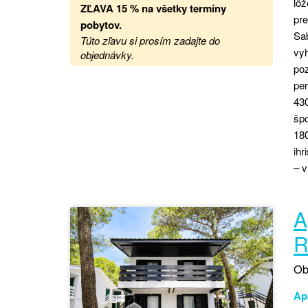
lôž
ZĽAVA
15 %
na
všetky termíny
pre
pobytov.
Sab
Túto zľavu si prosím zadajte do
vy
objednávky.
po
pen
430
špo
180
ihr
– v
A
R
Ob
Ap