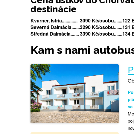
Cena lístkov do Chorvát
destinácie
Kvarner, Istria.............
3090 Kč/osobu.......12
Severná Dalmácia.......
3290 Kč/osobu.......13
Středná Dalmácia.......
3390 Kč/osobu.......13
Kam s nami autobu
P
Ob
Po
plá
sa
Men
pol
nov