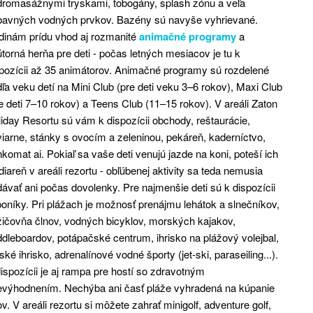
dromasážnymi tryskami, tobogány, splash zónu a veľa
bavných vodných prvkov. Bazény sú navyše vyhrievané.
dinám prídu vhod aj rozmanité
animačné programy
a
torná herňa pre deti - počas letných mesiacov je tu k
pozícii až 35 animátorov. Animačné programy sú rozdelené
ľa veku detí na Mini Club (pre deti veku 3–6 rokov), Maxi Club
e deti 7–10 rokov) a Teens Club (11–15 rokov). V areáli Zaton
iday Resortu sú vám k dispozícii obchody, reštaurácie,
iarne, stánky s ovocím a zeleninou, pekáreň, kaderníctvo,
komat ai. Pokiaľ sa vaše deti venujú jazde na koni, poteší ich
diareň v areáli rezortu - obľúbenej aktivity sa teda nemusia
ávať ani počas dovolenky. Pre najmenšie deti sú k dispozícii
poníky. Pri plážach je možnosť prenájmu lehátok a slnečníkov,
ičovňa člnov, vodných bicyklov, morských kajakov,
dleboardov, potápačské centrum, ihrisko na plážový volejbal,
ské ihrisko, adrenalínové vodné športy (jet-ski, paraseiling...).
ispozícii je aj rampa pre hostí so zdravotným
evýhodnením. Nechýba ani časť pláže vyhradená na kúpanie
v. V areáli rezortu si môžete zahrať minigolf, adventure golf,