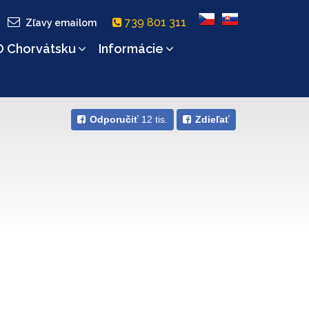
739 801 311
Zľavy emailom
O Chorvátsku
Informácie
Odporučiť
12 tis.
Zdieľať