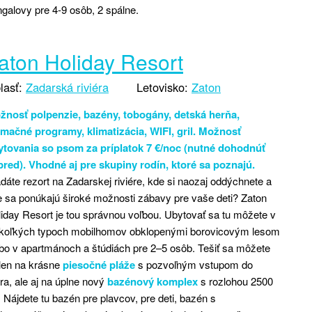
galovy pre 4-9 osôb, 2 spálne.
aton Holiday Resort
lasť:
Zadarská riviéra
Letovisko:
Zaton
žnosť polpenzie, bazény, tobogány, detská herňa,
imačné programy, klimatizácia, WIFI, gril. Možnosť
ytovania so psom za príplatok 7 €/noc (nutné dohodnúť
pred). Vhodné aj pre skupiny rodín, ktoré sa poznajú.
dáte rezort na Zadarskej riviére, kde si naozaj oddýchnete a
 sa ponúkajú široké možnosti zábavy pre vaše deti? Zaton
iday Resort je tou správnou voľbou. Ubytovať sa tu môžete v
ekoľkých typoch mobilhomov obklopenými borovicovým lesom
bo v apartmánoch a štúdiách pre 2–5 osôb. Tešiť sa môžete
len na krásne
piesočné pláže
s pozvoľným vstupom do
a, ale aj na úplne nový
bazénový komplex
s rozlohou 2500
 Nájdete tu bazén pre plavcov, pre deti, bazén s