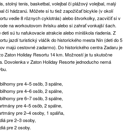
is, stolný tenis, basketbal, volejbal či plážový volejbal, malý
bal či hádzanú. Môžete si tu tiež zapožičať bicykle (v okolí
ortu vedie 8 rôznych cyklotrás) alebo štvorkolky, zacvičiť si v
rode na workoutovom ihrisku alebo si zahrať vonkajší šach.
 deti sú tu nafukovacie atrakcie alebo miniškola riadenia. Z
ortu jazdí turistický vláčik do historického mesta Nin (deti do 5
ov majú cestovné zadarmo). Do historického centra Zadaru je
zo Zaton Holiday Resortu 14 km. Možností je tu skutočne
ľa. Dovolenka v Zaton Holiday Resorte jednoducho nemá
ybu.
ilhomy pre 4–5 osôb, 3 spálne,
ilhomy pre 4–6 osôb, 2 spálne,
ilhomy pre 6–7 osôb, 3 spálne,
rtmány pre 4–5 osôb, 2 spálne,
rtmány pre 2–4 osoby, 1 spálňa,
diá pre 2–3 osoby,
diá pre 2 osoby.