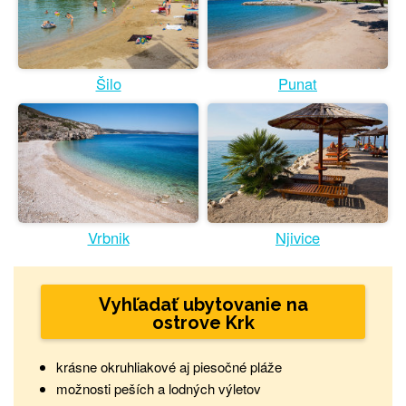
Šilo
Punat
Vrbnik
Njivice
Vyhľadať ubytovanie na
ostrove Krk
krásne okruhliakové aj piesočné pláže
možnosti peších a lodných výletov