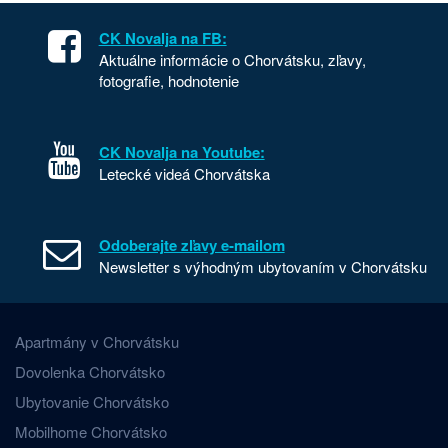
CK Novalja na FB:
Aktuálne informácie o Chorvátsku, zľavy,
fotografie, hodnotenie
CK Novalja na Youtube:
Letecké videá Chorvátska
Odoberajte zľavy e-mailom
Newsletter s výhodným ubytovaním v Chorvátsku
Apartmány v Chorvátsku
Dovolenka Chorvátsko
Ubytovanie Chorvátsko
Mobilhome Chorvátsko