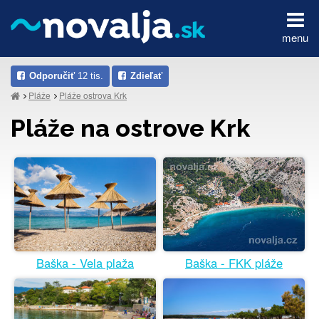
menu
Odporučiť
12 tis.
Zdieľať
Pláže
Pláže ostrova Krk
Pláže na ostrove Krk
Baška - Vela plaža
Baška - FKK pláže