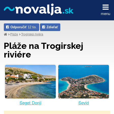
menu
Odporučiť
12 tis.
Zdieľať
Pláže
Trogirská riviéra
Pláže na Trogirskej
riviére
Seget Donji
Sevid