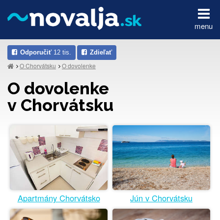
menu
Odporučiť
12 tis.
Zdieľať
O Chorvátsku
O dovolenke
O dovolenke
v Chorvátsku
Jún v Chorvátsku
Apartmány Chorvátsko