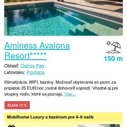
Aminess Avalona
Resort*****
150 m
Oblasť:
Ostrov Pag
Letovisko:
Povljana
Klimatizácia, WIFI, bazény. Možnosť ubytovania so psom za
príplatok 25 EUR/noc (nutné dohovoriť vopred). Vhodné aj pre
skupiny rodín, ktoré sa poznajú.
Viac...
ZĽAVA 12 %
Mobilhome Luxury s bazénom pre 4–6 osôb