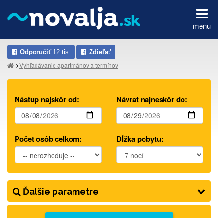
menu
Odporučiť
12 tis.
Zdieľať
Vyhľadávanie apartmánov a termínov
Nástup najskôr od:
Návrat najneskôr do:
Počet osôb celkom:
Dĺžka pobytu:
Ďalšie parametre