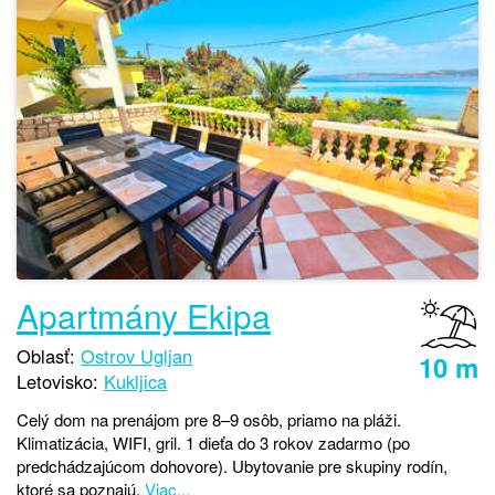
Apartmány Ekipa
Oblasť:
Ostrov Ugljan
10 m
Letovisko:
Kukljica
Celý dom na prenájom pre 8–9 osôb, priamo na pláži.
Klimatizácia, WIFI, gril. 1 dieťa do 3 rokov zadarmo (po
predchádzajúcom dohovore). Ubytovanie pre skupiny rodín,
ktoré sa poznajú.
Viac...