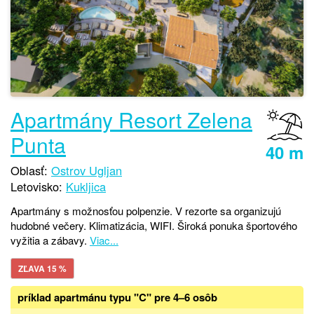
Apartmány Resort Zelena
Punta
40 m
Oblasť:
Ostrov Ugljan
Letovisko:
Kukljica
Apartmány s možnosťou polpenzie. V rezorte sa organizujú
hudobné večery. Klimatizácia, WIFI. Široká ponuka športového
vyžitia a zábavy.
Viac...
ZĽAVA 15 %
príklad apartmánu typu "C" pre 4–6 osôb