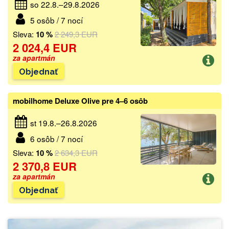
so 22.8.–29.8.2026
5 osôb / 7 nocí
Sleva:
10 %
2 249,3 EUR
2 024,4 EUR
za apartmán
Objednať
mobilhome Deluxe Olive pre 4–6 osôb
st 19.8.–26.8.2026
6 osôb / 7 nocí
Sleva:
10 %
2 634,3 EUR
2 370,8 EUR
za apartmán
Objednať