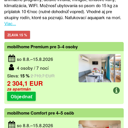
klimatizácia, WIFI. Možnosť ubytovania so psom do 15 kg za
príplatok 10 €/noc (nutné dohodnúť vopred). Vhodné aj pre
skupiny rodín, ktoré sa poznajú. Nafukovací aquapark na mori.
Viac...
ZĽAVA 15 %
mobilhome Premium pre 3–4 osoby
so 8.8.–15.8.2026
4 osoby / 7 nocí
Sleva:
15 %
2 710,7 EUR
2 304,1 EUR
za apartmán
Objednať
mobilhome Comfort pre 4–5 osôb
so 8.8.–15.8.2026