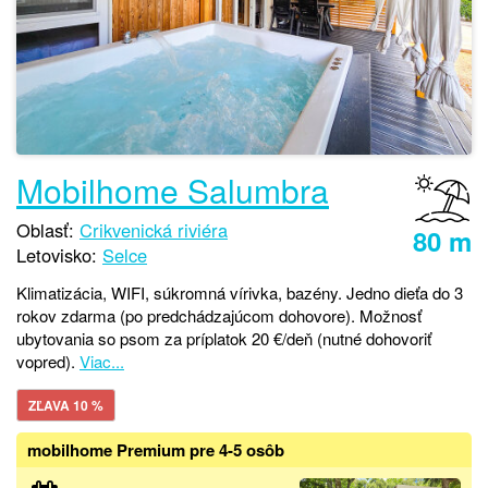
Mobilhome Salumbra
Oblasť:
Crikvenická riviéra
80 m
Letovisko:
Selce
Klimatizácia, WIFI, súkromná vírivka, bazény. Jedno dieťa do 3
rokov zdarma (po predchádzajúcom dohovore). Možnosť
ubytovania so psom za príplatok 20 €/deň (nutné dohovoriť
vopred).
Viac...
ZĽAVA 10 %
mobilhome Premium pre 4-5 osôb