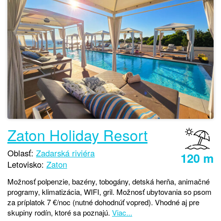
Zaton Holiday Resort
Oblasť:
Zadarská riviéra
120 m
Letovisko:
Zaton
Možnosť polpenzie, bazény, tobogány, detská herňa, animačné
programy, klimatizácia, WIFI, gril. Možnosť ubytovania so psom
za príplatok 7 €/noc (nutné dohodnúť vopred). Vhodné aj pre
skupiny rodín, ktoré sa poznajú.
Viac...