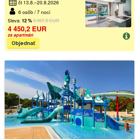
čt 13.8.–20.8.2026
6 osôb / 7 nocí
Sleva:
12 %
5 057,0 EUR
4 450,2 EUR
za apartmán
Objednať