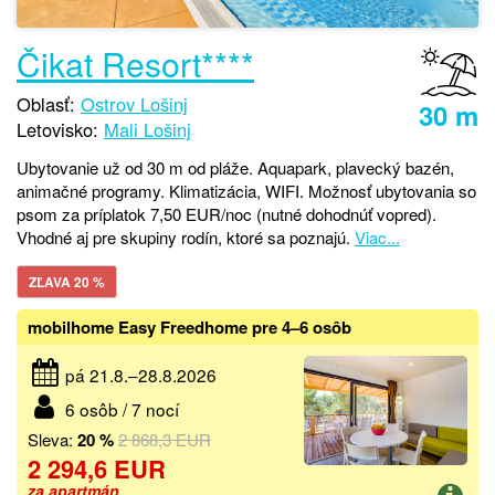
Čikat Resort****
Oblasť:
Ostrov Lošinj
30 m
Letovisko:
Mali Lošinj
Ubytovanie už od 30 m od pláže. Aquapark, plavecký bazén,
animačné programy. Klimatizácia, WIFI. Možnosť ubytovania so
psom za príplatok 7,50 EUR/noc (nutné dohodnúť vopred).
Vhodné aj pre skupiny rodín, ktoré sa poznajú.
Viac...
ZĽAVA 20 %
mobilhome Easy Freedhome pre 4–6 osôb
pá 21.8.–28.8.2026
6 osôb / 7 nocí
Sleva:
20 %
2 868,3 EUR
2 294,6 EUR
za apartmán