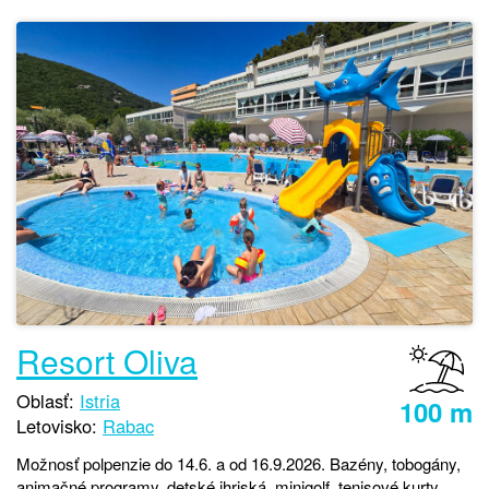
Resort Oliva
Oblasť:
Istria
100 m
Letovisko:
Rabac
Možnosť polpenzie do 14.6. a od 16.9.2026. Bazény, tobogány,
animačné programy, detské ihriská, minigolf, tenisové kurty,