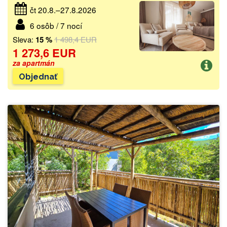
čt 20.8.–27.8.2026
6 osôb / 7 nocí
Sleva:
15 %
1 498,4 EUR
1 273,6 EUR
za apartmán
Objednať