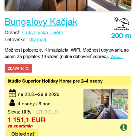
Bungalovy Kačjak
Oblasť:
Crikvenická riviéra
200 m
Letovisko:
Dramalj
Možnosť polpenzie. Klimatizácia, WIFI. Možnosť ubytovania so
psom za príplatok 14 €/deň (nutné dohovoriť vopred).
Viac...
ZĽAVA 10 %
štúdio Superior Holiday Home pre 2–4 osoby
ne 23.8.–29.8.2026
4 osoby / 6 nocí
Sleva:
10 %
1 278,9 EUR
1 151,1 EUR
za apartmán
Objednať