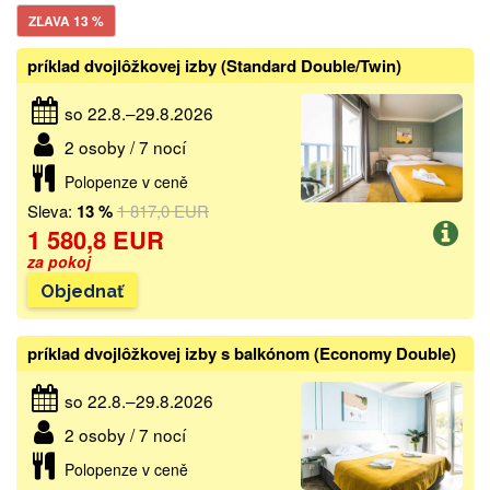
ZĽAVA 13 %
príklad dvojlôžkovej izby (Standard Double/Twin)
so 22.8.–29.8.2026
2 osoby / 7 nocí
Polopenze v ceně
Sleva:
13 %
1 817,0 EUR
1 580,8 EUR
za pokoj
Objednať
príklad dvojlôžkovej izby s balkónom (Economy Double)
so 22.8.–29.8.2026
2 osoby / 7 nocí
Polopenze v ceně