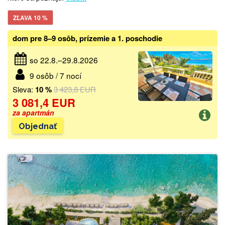
ZĽAVA 10 %
dom pre 8–9 osôb, prízemie a 1. poschodie
so 22.8.–29.8.2026
9 osôb / 7 nocí
Sleva:
10 %
3 423,8 EUR
3 081,4 EUR
za apartmán
Objednať