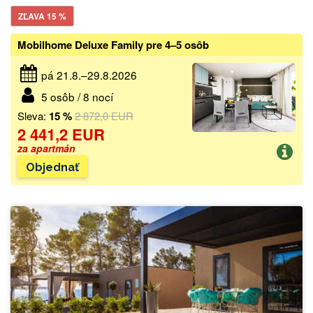
ZĽAVA 15 %
Mobilhome Deluxe Family pre 4–5 osôb
pá 21.8.–29.8.2026
5 osôb / 8 nocí
Sleva:
15 %
2 872,0 EUR
2 441,2 EUR
za apartmán
Objednať