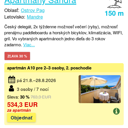
Oblasť:
Ostrov Pag
150 m
Letovisko:
Mandre
Český delegát, 2x týždenne možnosť večerí (ryby), možnosť
prenájmu paddleboardu a horských bicyklov, klimatizácia, WIFI,
gril. Vo vybraných apartmánoch jedno dieťa do 3 rokov
zadarmo.
Viac...
ZĽAVA 30 %
apartmán A10 pre 2–3 osoby, 2. poschodie
pá 21.8.–28.8.2026
3 osoby / 7 nocí
Sleva:
30 %
763,3 EUR
534,3 EUR
za apartmán
Objednať