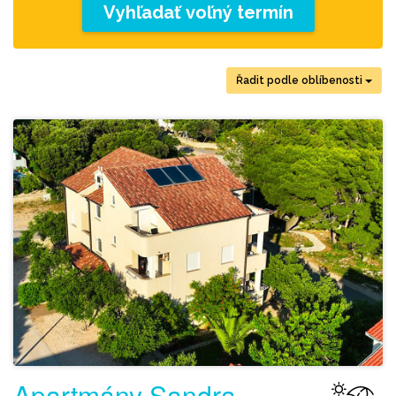
Vyhľadať voľný termín
Řadit podle oblíbenosti
Apartmány Sandra