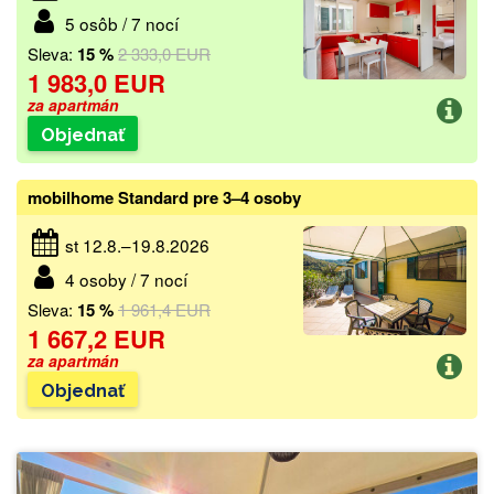
5 osôb / 7 nocí
Sleva:
15 %
2 333,0 EUR
1 983,0 EUR
za apartmán
Objednať
mobilhome Standard pre 3–4 osoby
st 12.8.–19.8.2026
4 osoby / 7 nocí
Sleva:
15 %
1 961,4 EUR
1 667,2 EUR
za apartmán
Objednať