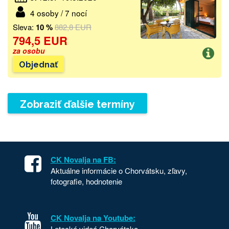
4 osoby / 7 nocí
Sleva:
10 %
882,8 EUR
794,5 EUR
za osobu
Objednať
Zobraziť ďalšie termíny
CK Novalja na FB:
Aktuálne informácie o Chorvátsku, zľavy,
fotografie, hodnotenie
CK Novalja na Youtube:
Letecké videá Chorvátska