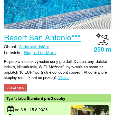
Resort San Antonio***
Oblasť:
Zadarská riviéra
250 m
Letovisko:
Biograd na Moru
Polpenzia v cene, výhodné ceny pre deti. Dva bazény, detské
ihrisko, klimatizácia, WIFI. Možnosť ubytovania so psom za
príplatok 10 EUR/noc (nutné dohovoriť vopred). Vhodné aj pre
skupiny rodín, ktoré sa poznajú.
Viac...
ZĽAVA 10 %
Typ 1: izba Štandard pre 2 osoby
so 8.8.–15.8.2026