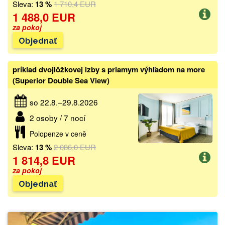
Sleva:
13 %
1 710,4 EUR
1 488,0 EUR
za pokoj
Objednať
príklad dvojlôžkovej izby s priamym výhľadom na more
(Superior Double Sea View)
so 22.8.–29.8.2026
2 osoby / 7 nocí
Polopenze v ceně
Sleva:
13 %
2 086,0 EUR
1 814,8 EUR
za pokoj
Objednať