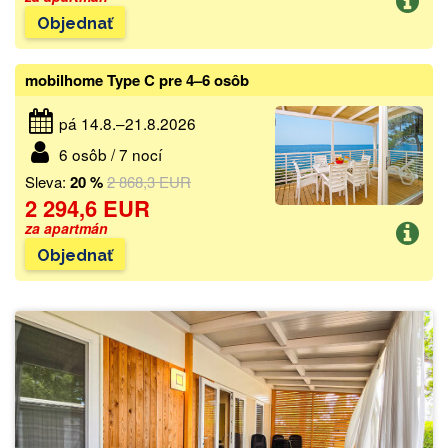
Objednať
mobilhome Type C pre 4–6 osôb
pá 14.8.–21.8.2026
6 osôb / 7 nocí
Sleva:
20 %
2 868,3 EUR
2 294,6 EUR
za apartmán
Objednať