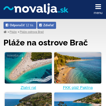
menu
Odporučiť
12 tis.
Zdieľať
Pláže
Pláže ostrova Brač
Pláže na ostrove Brač
FKK pláž Paklina
Zlatni rat