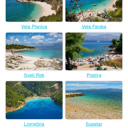
Vela Planica
Vela Farska
Postira
Sveti Rok
Lovrečina
Supetar