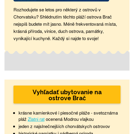
Rozhodujete se letos pro některý z ostrovů v
Chorvatsku? Shlédnutím těchto pláží ostrova Brač
nejspíš budete mít jasno. Méně frekventovaná místa,
krásná příroda, vinice, duch ostrova, památky,
vynikající kuchyně. Každý si najde to svoje!
Vyhľadať ubytovanie na
ostrove Brač
krásne kamienkové i piesočné pláže - svetoznáma
pláž
Zlatni rat
ocenená Modrou vlajkou
jeden z najslnečnejších chorvátskych ostrovov
historické pamiatky i nádherná príroda