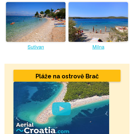
Sutivan
Milna
Pláže na ostrově Brač