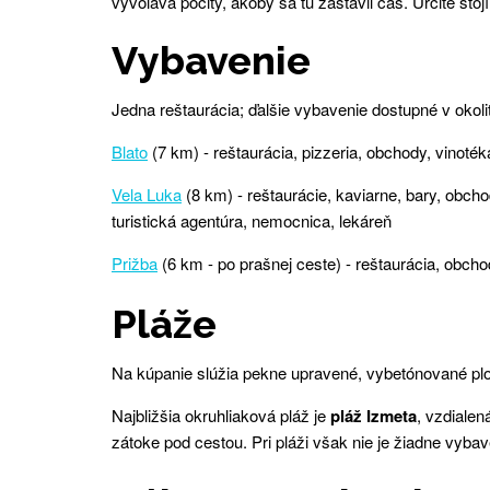
vyvoláva pocity, akoby sa tu zastavil čas. Určite st
Vybavenie
Jedna reštaurácia; ďalšie vybavenie dostupné v okoli
Blato
(7 km) - reštaurácia, pizzeria, obchody, vinoté
Vela Luka
(8 km) - reštaurácie, kaviarne, bary, obch
turistická agentúra, nemocnica, lekáreň
Prižba
(6 km - po prašnej ceste) - reštaurácia, obcho
Pláže
Na kúpanie slúžia pekne upravené, vybetónované plo
Najbližšia okruhliaková pláž je
pláž Izmeta
, vzdiale
zátoke pod cestou. Pri pláži však nie je žiadne vybav