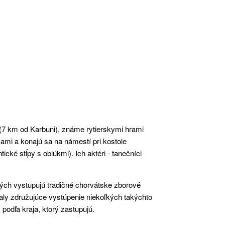
(7 km od Karbuni), známe rytierskymi hrami
ami a konajú sa na námestí pri kostole
ické stĺpy s oblúkmi). Ich aktéri - tanečníci
orých vystupujú tradičné chorvátske zborové
valy združujúce vystúpenie niekoľkých takýchto
podľa kraja, ktorý zastupujú.