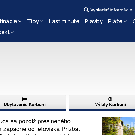
Vyhľadať informácie
tinácie
Tipy
Last minute
Plavby
Pláže
takt
Ubytovanie Karbuni
Výlety Karbuni
nuca sa pozdĺž preslneného
m západne od letoviska Prižba.