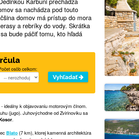
. Dedinkou Karbuni prechádza
domov sa nachádza pod touto
äčšina domov má prístup do mora
erasy a rebríky do vody. Skrátka
a bude páčiť tomu, kto hľadá
rčula
Počet osôb celkom:
Vyhľadať
- ideálny k objavovaniu motorovým člnom.
uhu (jugo). Juhovýchodne od Zvirinoviku sa
 Kosor
.
bec
Blato
(7 km), ktorej kamenná architektúra