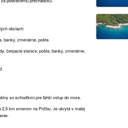
ojí za podvečernú prechádzku.
tých obciach:
ka, banky, zmenárne, pošta
ody, čerpacie stanice, pošta, banky, zmenárne,
d
šiny so schodíkmi pre ľahší vstup do mora.
ná 2,5 km smerom na Prižbu. Je ukrytá v malej
enie.