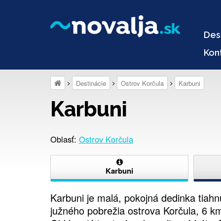
Des
Kon
Destinácie
Ostrov Korčula
Karbuni
Karbuni
Oblasť:
Ostrov Korčula
Karbuni
Karbuni je malá, pokojná dedinka tiah
južného pobrežia ostrova Korčula, 6 k