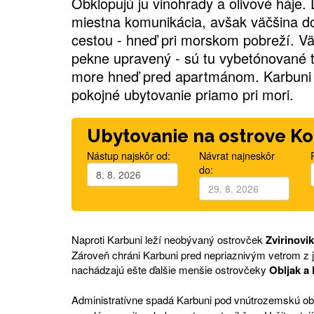
Obklopujú ju vinohrady a olivové háje
miestna komunikácia, avšak väčšina 
cestou - hneď pri morskom pobreží. V
pekne upravený - sú tu vybetónované t
more hneď pred apartmánom. Karbuni s
pokojné ubytovanie priamo pri mori.
Ubytovanie na ostrove Ko
Nástup najskôr od:
Návrat najneskôr
do:
Naproti Karbuni leží neobývaný ostrovček
Zvirinovik
Zároveň chráni Karbuni pred nepriaznivým vetrom z j
nachádzajú ešte ďalšie menšie ostrovčeky
Obljak a
Administratívne spadá Karbuni pod vnútrozemskú o