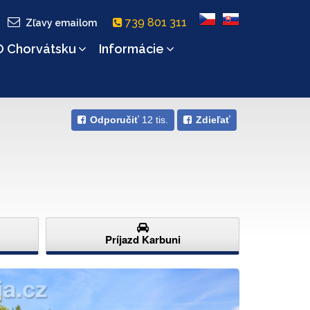
739 801 311
Zľavy emailom
O Chorvátsku
Informácie
Odporučiť
12 tis.
Zdieľať
Príjazd Karbuni