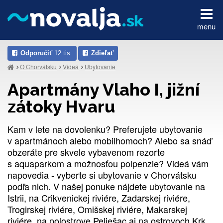
menu
Odporučiť
12 tis.
Zdieľať
O Chorvátsku
Videá
Ubytovanie
Apartmány Vlaho I, jižní
zátoky Hvaru
Kam v lete na dovolenku? Preferujete ubytovanie
v apartmánoch alebo mobilhomoch? Alebo sa snáď
obzeráte pre skvele vybavenom rezorte
s aquaparkom a možnosťou polpenzie? Videá vám
napovedia - vyberte si ubytovanie v Chorvátsku
podľa nich. V našej ponuke nájdete ubytovanie na
Istrii, na Crikvenickej riviére, Zadarskej riviére,
Trogirskej riviére, Omišskej riviére, Makarskej
riviére, na polostrove Pelješac aj na ostrovoch Krk,