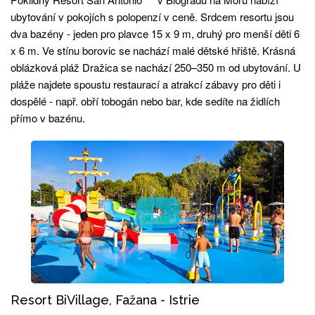
ubytování v pokojích s polopenzí v ceně. Srdcem resortu jsou
dva bazény - jeden pro plavce 15 x 9 m, druhý pro menší děti 6
x 6 m. Ve stínu borovic se nachází malé dětské hřiště. Krásná
oblázková pláž Dražica se nachází 250–350 m od ubytování. U
pláže najdete spoustu restaurací a atrakcí zábavy pro děti i
dospělé - např. obří tobogán nebo bar, kde sedíte na židlích
přímo v bazénu.
Resort BiVillage, Fažana - Istrie