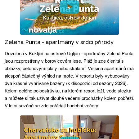
Zelena Punta - apartmány v srdci přírody
Dovolená v Kukljici na ostrově Ugljan - apartmány Zelená Punta
jsou rozprostřeny v borovicovém lese. Pláž je zde členitá s
oblázky, betonovými platy nebo skalami. Většina apartmánů má
alespoň částečný výhled na moře. V resortu byly vybudovány
dva krásné vyhřívané bazény (k disopozici od sezóny 2026).
Kolem celého poloostrůvku, na kterém resort leží, vede stezka
a můžete si tak užívat dlouhé večerní procházky kolem pobřeží.
V letní sezóně se zde pořádají hudební večery.