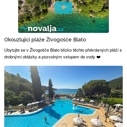
Okouzlující pláže Živogošče Blato
Ubytujte se v Živogošče Blato blízko těchto překrásných pláží s
drobnými oblázky a pozvolným vstupem do vody ❤️