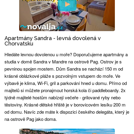
Apartmány Sandra - levná dovolená v
Chorvatsku
Hledáte levnou dovolenou u moře? Doporučujeme apartmány a
studia v domě Sandra v Mandre na ostrově Pag. Ostrov je s
pevninou spojen mostem. Dům Sandra se nachází 150 m od
krásné oblázkové pláže s pozvolným vstupem do moře. Ve
výbavě je klima, Wi-Fi, gril a parkování hned u domu. Přímo od
majitelů si můžete pronajmout horská kola či paddleboardy. 2x
týdně majitelé hostům nabízejí večeře - grilované ryby nebo
těstoviny. Krásné dětské hřiště je v borovicovém lesíku 200 m
od domu. Navíc zde máte k dispozici českého delegáta, který je
na ostrově Pag jako doma.