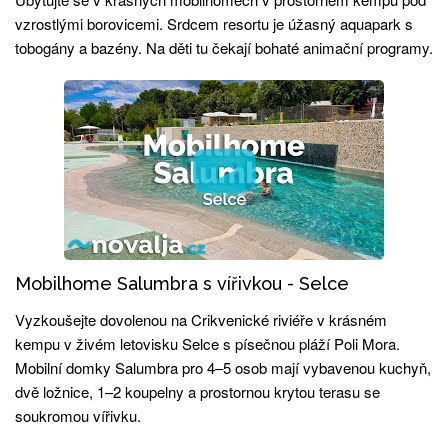
vzrostlými borovicemi. Srdcem resortu je úžasný aquapark s
tobogány a bazény. Na děti tu čekají bohaté animační programy.
Mobilhome Salumbra s vířivkou - Selce
Vyzkoušejte dovolenou na Crikvenické riviéře v krásném
kempu v živém letovisku Selce s písečnou pláží Poli Mora.
Mobilní domky Salumbra pro 4–5 osob mají vybavenou kuchyň,
dvě ložnice, 1–2 koupelny a prostornou krytou terasu se
soukromou vířivku.