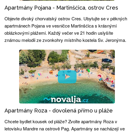
Apartmány Pojana - Martinšćica, ostrov Cres
Objevte divoký chorvatský ostrov Cres. Ubytujte se v pěkných
apartmánech Pojana ve vesničce Martinšćica s krásnými
oblázkovými plážemi. Každý večer ve 21 hodin uslyšíte
známou melodii ze zvonkohry místního kostela Sv. Jeronýma.
Apartmány Roza - dovolená přímo u pláže
Chcete bydlet kousek od pláže? Zvolte apartmány Roza v
letovisku Mandre na ostrově Pag. Apartmány se nacházejí ve