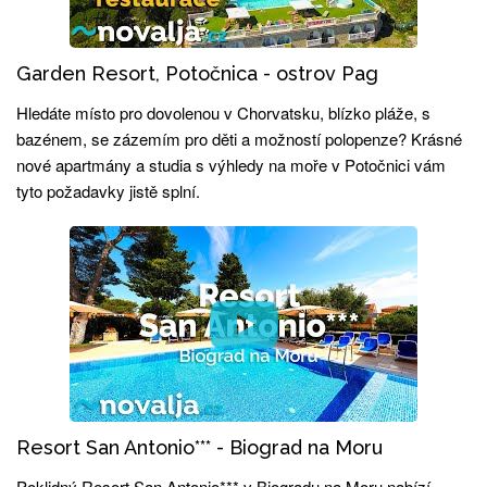
Garden Resort, Potočnica - ostrov Pag
Hledáte místo pro dovolenou v Chorvatsku, blízko pláže, s
bazénem, se zázemím pro děti a možností polopenze? Krásné
nové apartmány a studia s výhledy na moře v Potočnici vám
tyto požadavky jistě splní.
Resort San Antonio*** - Biograd na Moru
Poklidný Resort San Antonio*** v Biogradu na Moru nabízí