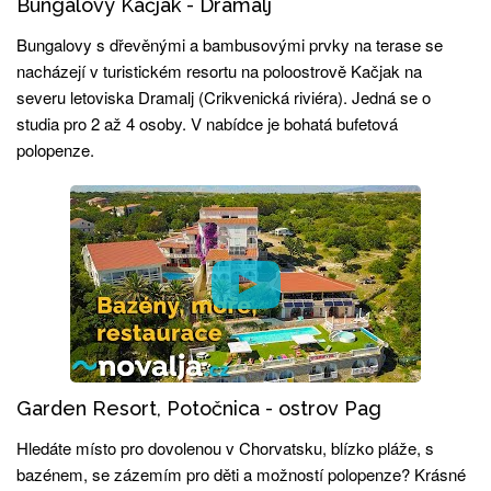
Bungalovy Kačjak - Dramalj
Bungalovy s dřevěnými a bambusovými prvky na terase se
nacházejí v turistickém resortu na poloostrově Kačjak na
severu letoviska Dramalj (Crikvenická riviéra). Jedná se o
studia pro 2 až 4 osoby. V nabídce je bohatá bufetová
polopenze.
Garden Resort, Potočnica - ostrov Pag
Hledáte místo pro dovolenou v Chorvatsku, blízko pláže, s
bazénem, se zázemím pro děti a možností polopenze? Krásné