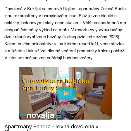
Dovolená v Kukljici na ostrově Ugljan - apartmány Zelená Punta
jsou rozprostřeny v borovicovém lese. Pláž je zde členitá s
oblázky, betonovými platy nebo skalami. Většina apartmánů má
alespoň částečný výhled na moře. V resortu byly vybudovány
dva krásné vyhřívané bazény (k disopozici od sezóny 2026).
Kolem celého poloostrůvku, na kterém resort leží, vede stezka
a můžete si tak užívat dlouhé večerní procházky kolem pobřeží.
V letní sezóně se zde pořádají hudební večery.
Apartmány Sandra - levná dovolená v