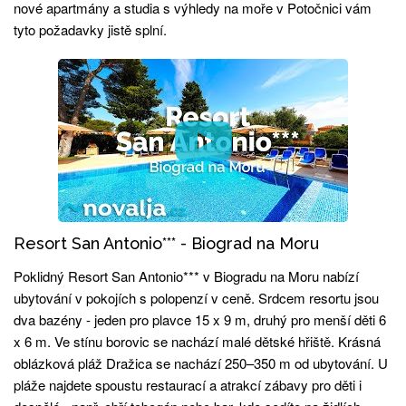
nové apartmány a studia s výhledy na moře v Potočnici vám
tyto požadavky jistě splní.
Resort San Antonio*** - Biograd na Moru
Poklidný Resort San Antonio*** v Biogradu na Moru nabízí
ubytování v pokojích s polopenzí v ceně. Srdcem resortu jsou
dva bazény - jeden pro plavce 15 x 9 m, druhý pro menší děti 6
x 6 m. Ve stínu borovic se nachází malé dětské hřiště. Krásná
oblázková pláž Dražica se nachází 250–350 m od ubytování. U
pláže najdete spoustu restaurací a atrakcí zábavy pro děti i