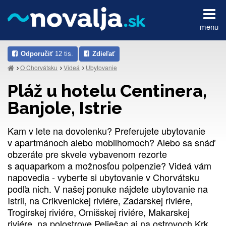
menu
Odporučiť
12 tis.
Zdieľať
O Chorvátsku
Videá
Ubytovanie
Pláž u hotelu Centinera,
Banjole, Istrie
Kam v lete na dovolenku? Preferujete ubytovanie
v apartmánoch alebo mobilhomoch? Alebo sa snáď
obzeráte pre skvele vybavenom rezorte
s aquaparkom a možnosťou polpenzie? Videá vám
napovedia - vyberte si ubytovanie v Chorvátsku
podľa nich. V našej ponuke nájdete ubytovanie na
Istrii, na Crikvenickej riviére, Zadarskej riviére,
Trogirskej riviére, Omišskej riviére, Makarskej
riviére, na polostrove Pelješac aj na ostrovoch Krk,