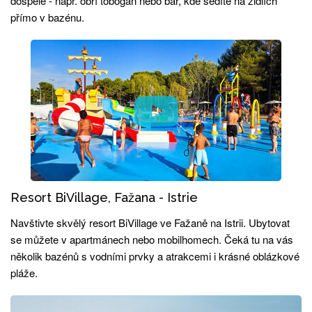
dospělé - např. obří tobogán nebo bar, kde sedíte na židlích
přímo v bazénu.
Resort BiVillage, Fažana - Istrie
Navštivte skvělý resort BiVillage ve Fažaně na Istrii. Ubytovat
se můžete v apartmánech nebo mobilhomech. Čeká tu na vás
několik bazénů s vodními prvky a atrakcemi i krásné oblázkové
pláže.