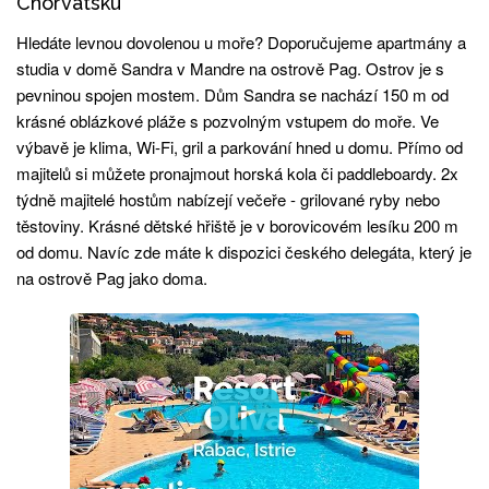
Chorvatsku
Hledáte levnou dovolenou u moře? Doporučujeme apartmány a
studia v domě Sandra v Mandre na ostrově Pag. Ostrov je s
pevninou spojen mostem. Dům Sandra se nachází 150 m od
krásné oblázkové pláže s pozvolným vstupem do moře. Ve
výbavě je klima, Wi-Fi, gril a parkování hned u domu. Přímo od
majitelů si můžete pronajmout horská kola či paddleboardy. 2x
týdně majitelé hostům nabízejí večeře - grilované ryby nebo
těstoviny. Krásné dětské hřiště je v borovicovém lesíku 200 m
od domu. Navíc zde máte k dispozici českého delegáta, který je
na ostrově Pag jako doma.