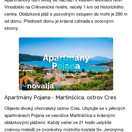
Vinodolski na Crikvenické riviéře, necelý 1 km od historického
centra. Oblázková pláž s pozvolným vstupem do moře je 290 m
od domu. Předností domu je krásná zahrada s ovocnými
stromy.
Apartmány Pojana - Martinšćica, ostrov Cres
Objevte divoký chorvatský ostrov Cres. Ubytujte se v pěkných
apartmánech Pojana ve vesničce Martinšćica s krásnými
oblázkovými plážemi. Každý večer ve 21 hodin uslyšíte
známou melodii ze zvonkohry místního kostela Sv. Jeronýma.