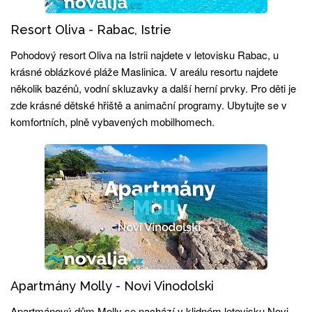
Resort Oliva - Rabac, Istrie
Pohodový resort Oliva na Istrii najdete v letovisku Rabac, u
krásné oblázkové pláže Maslinica. V areálu resortu najdete
několik bazénů, vodní skluzavky a další herní prvky. Pro děti je
zde krásné dětské hřiště a animační programy. Ubytujte se v
komfortních, plně vybavených mobilhomech.
Apartmány Molly - Novi Vinodolski
Apartmánový dům Molly se nachází v klidném letovisku Novi