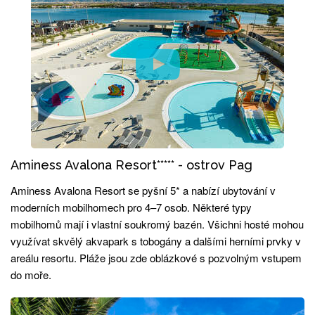
Aminess Avalona Resort***** - ostrov Pag
Aminess Avalona Resort se pyšní 5* a nabízí ubytování v
moderních mobilhomech pro 4–7 osob. Některé typy
mobilhomů mají i vlastní soukromý bazén. Všichni hosté mohou
využívat skvělý akvapark s tobogány a dalšími herními prvky v
areálu resortu. Pláže jsou zde oblázkové s pozvolným vstupem
do moře.