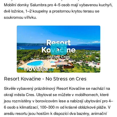
Mobilní domky Salumbra pro 4–5 osob mají vybavenou kuchyň,
dvě ložnice, 1–2 koupelny a prostornou krytou terasu se
soukromou vířivku.
Resort Kovačine - No Stress on Cres
Skvěle vybavený prázdninový Resort Kovačine se nachází na
okraji města Cres. Ubytovat se můžete v mobilhomech, které
jsou rozmístěny v borovicovém lese a nabízejí ubytování pro 4–
6 osob s klimatizací, 100–300 m od krásné oblázkové pláže. V
areálu resortu jsou hostům k dispozici dva bazény, animační