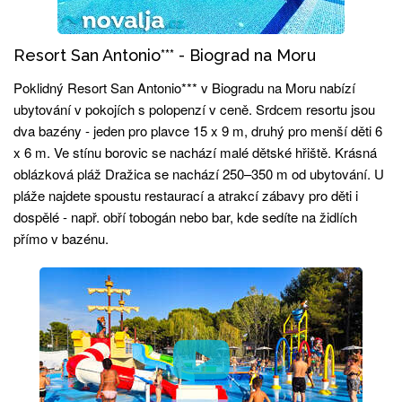
Resort San Antonio*** - Biograd na Moru
Poklidný Resort San Antonio*** v Biogradu na Moru nabízí
ubytování v pokojích s polopenzí v ceně. Srdcem resortu jsou
dva bazény - jeden pro plavce 15 x 9 m, druhý pro menší děti 6
x 6 m. Ve stínu borovic se nachází malé dětské hřiště. Krásná
oblázková pláž Dražica se nachází 250–350 m od ubytování. U
pláže najdete spoustu restaurací a atrakcí zábavy pro děti i
dospělé - např. obří tobogán nebo bar, kde sedíte na židlích
přímo v bazénu.