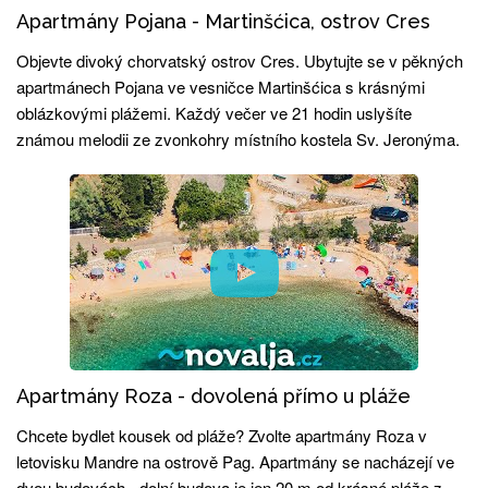
Apartmány Pojana - Martinšćica, ostrov Cres
Objevte divoký chorvatský ostrov Cres. Ubytujte se v pěkných
apartmánech Pojana ve vesničce Martinšćica s krásnými
oblázkovými plážemi. Každý večer ve 21 hodin uslyšíte
známou melodii ze zvonkohry místního kostela Sv. Jeronýma.
Apartmány Roza - dovolená přímo u pláže
Chcete bydlet kousek od pláže? Zvolte apartmány Roza v
letovisku Mandre na ostrově Pag. Apartmány se nacházejí ve
dvou budovách - dolní budova je jen 20 m od krásné pláže z