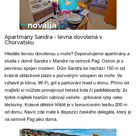
Apartmány Sandra - levná dovolená v
Chorvatsku
Hledáte levnou dovolenou u moře? Doporučujeme apartmány a
studia v domě Sandra v Mandre na ostrově Pag. Ostrov je s
pevninou spojen mostem. Dům Sandra se nachází 150 m od
krásné oblázkové pláže s pozvolným vstupem do moře. Ve
výbavě je klima, Wi-Fi, gril a parkování hned u domu. Přímo od
majitelů si můžete pronajmout horská kola či paddleboardy. 2x
týdně majitelé hostům nabízejí večeře - grilované ryby nebo
těstoviny. Krásné dětské hřiště je v borovicovém lesíku 200 m
od domu. Navíc zde máte k dispozici českého delegáta, který je
na ostrově Pag jako doma.