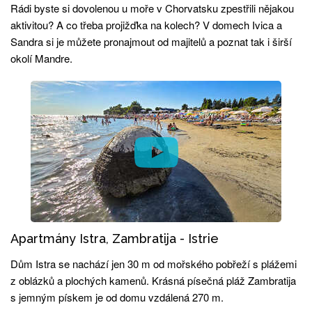
Rádi byste si dovolenou u moře v Chorvatsku zpestřili nějakou
aktivitou? A co třeba projižďka na kolech? V domech Ivica a
Sandra si je můžete pronajmout od majitelů a poznat tak i širší
okolí Mandre.
Apartmány Istra, Zambratija - Istrie
Dům Istra se nachází jen 30 m od mořského pobřeží s plážemi
z oblázků a plochých kamenů. Krásná písečná pláž Zambratija
s jemným pískem je od domu vzdálená 270 m.