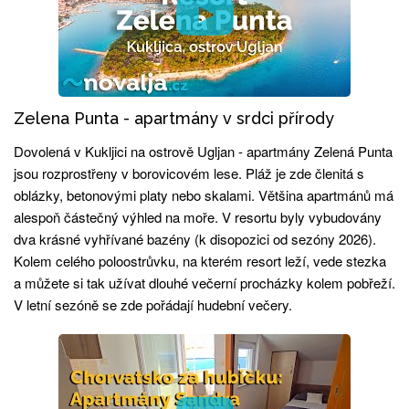
Zelena Punta - apartmány v srdci přírody
Dovolená v Kukljici na ostrově Ugljan - apartmány Zelená Punta
jsou rozprostřeny v borovicovém lese. Pláž je zde členitá s
oblázky, betonovými platy nebo skalami. Většina apartmánů má
alespoň částečný výhled na moře. V resortu byly vybudovány
dva krásné vyhřívané bazény (k disopozici od sezóny 2026).
Kolem celého poloostrůvku, na kterém resort leží, vede stezka
a můžete si tak užívat dlouhé večerní procházky kolem pobřeží.
V letní sezóně se zde pořádají hudební večery.