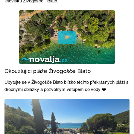
letovisku Živogošće - Blato.
Okouzlující pláže Živogošče Blato
Ubytujte se v Živogošče Blato blízko těchto překrásných pláží s
drobnými oblázky a pozvolným vstupem do vody ❤️