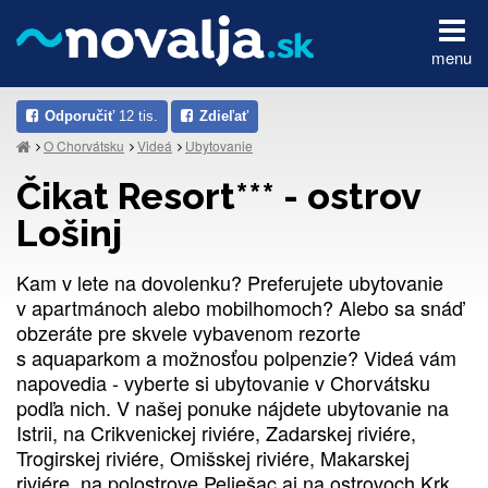
menu
Odporučiť
12 tis.
Zdieľať
O Chorvátsku
Videá
Ubytovanie
Čikat Resort*** - ostrov
Lošinj
Kam v lete na dovolenku? Preferujete ubytovanie
v apartmánoch alebo mobilhomoch? Alebo sa snáď
obzeráte pre skvele vybavenom rezorte
s aquaparkom a možnosťou polpenzie? Videá vám
napovedia - vyberte si ubytovanie v Chorvátsku
podľa nich. V našej ponuke nájdete ubytovanie na
Istrii, na Crikvenickej riviére, Zadarskej riviére,
Trogirskej riviére, Omišskej riviére, Makarskej
riviére, na polostrove Pelješac aj na ostrovoch Krk,