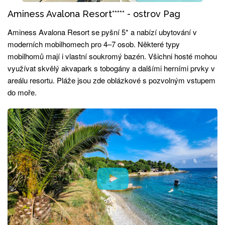
Aminess Avalona Resort***** - ostrov Pag
Aminess Avalona Resort se pyšní 5* a nabízí ubytování v
moderních mobilhomech pro 4–7 osob. Některé typy
mobilhomů mají i vlastní soukromý bazén. Všichni hosté mohou
využívat skvělý akvapark s tobogány a dalšími herními prvky v
areálu resortu. Pláže jsou zde oblázkové s pozvolným vstupem
do moře.