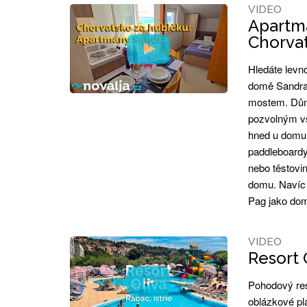
VIDEO
Apartmá
Chorva
Hledáte levn
domě Sandra 
mostem. Dům
pozvolným vs
hned u domu.
paddleboardy.
nebo těstovi
domu. Navíc 
Pag jako do
VIDEO
Resort O
Pohodový reso
oblázkové plá