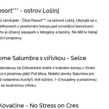
sort*** - ostrov Lošinj
si zamilujete - Čikat Resort*** na ostrově Lošinj. Ubytujte se v
ilhomech v prostorném kempu pod vzrostlými borovicemi.
tu je úžasný aquapark s tobogány a bazény. Na děti tu čekají
ční programy.
me Salumbra s vířivkou - Selce
dovolenou na Crikvenické riviéře v krásném kempu v živém
lce s písečnou pláží Poli Mora. Mobilní domky Salumbra pro
í vybavenou kuchyň, dvě ložnice, 1–2 koupelny a prostornou
u se soukromou vířivku.
Kovačine - No Stress on Cres