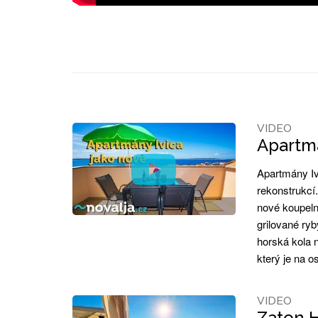
VIDEO
Apartmá
Apartmány Iv
rekonstrukcí
nové koupeln
grilované ryb
horská kola 
který je na 
VIDEO
Zaton H