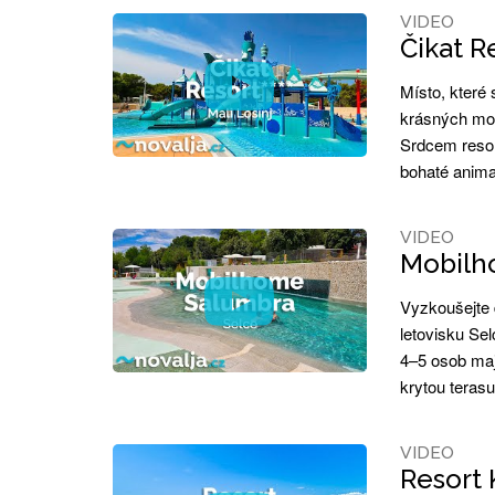
VIDEO
Čikat Re
Místo, které 
krásných mob
Srdcem resor
bohaté anima
VIDEO
Mobilho
Vyzkoušejte 
letovisku Se
4–5 osob maj
krytou teras
VIDEO
Resort 