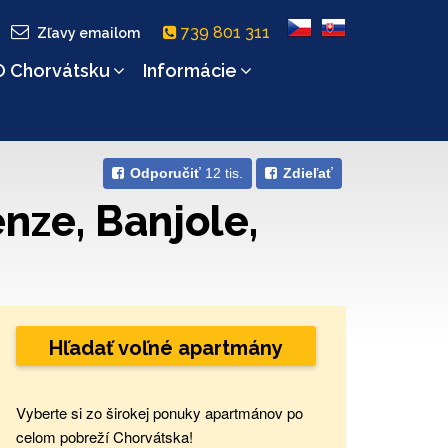
739 801 311
Zľavy emailom
O Chorvátsku
Informácie
Odporučiť
12 tis.
Zdieľať
nze, Banjole,
Hľadať voľné apartmány
Vyberte si zo širokej ponuky apartmánov po
celom pobreží Chorvátska!