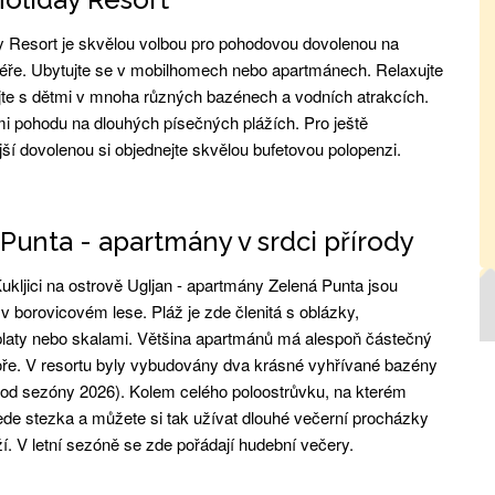
y Resort je skvělou volbou pro pohodovou dovolenou na
iéře. Ubytujte se v mobilhomech nebo apartmánech. Relaxujte
te s dětmi v mnoha různých bazénech a vodních atrakcích.
tmi pohodu na dlouhých písečných plážích. Pro ještě
ší dovolenou si objednejte skvělou bufetovou polopenzi.
Punta - apartmány v srdci přírody
ukljici na ostrově Ugljan - apartmány Zelená Punta jsou
v borovicovém lese. Pláž je zde členitá s oblázky,
laty nebo skalami. Většina apartmánů má alespoň částečný
ře. V resortu byly vybudovány dva krásné vyhřívané bazény
i od sezóny 2026). Kolem celého poloostrůvku, na kterém
vede stezka a můžete si tak užívat dlouhé večerní procházky
í. V letní sezóně se zde pořádají hudební večery.