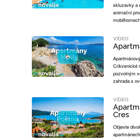
skluzavky a d
animační pro
mobilhomech
VIDEO
Apartmá
Apartmánový 
Crikvenické r
pozvolným v
zahrada s ov
VIDEO
Apartmá
Cres
Objevte divo
apartmánech 