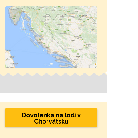
Dovolenka na lodi v
Chorvátsku