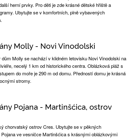
alší herní prvky. Pro děti je zde krásné dětské hřiště a
gramy. Ubytujte se v komfortních, plně vybavených
.
ny Molly - Novi Vinodolski
dům Molly se nachází v klidném letovisku Novi Vinodolski na
iviéře, necelý 1 km od historického centra. Oblázková pláž s
stupem do moře je 290 m od domu. Předností domu je krásná
ocnými stromy.
ny Pojana - Martinšćica, ostrov
ký chorvatský ostrov Cres. Ubytujte se v pěkných
Pojana ve vesničce Martinšćica s krásnými oblázkovými