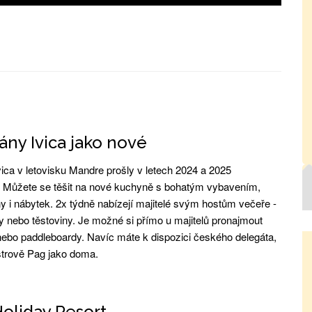
ny Ivica jako nové
ica v letovisku Mandre prošly v letech 2024 a 2025
. Můžete se těšit na nové kuchyně s bohatým vybavením,
y i nábytek. 2x týdně nabízejí majitelé svým hostům večeře -
y nebo těstoviny. Je možné si přímo u majitelů pronajmout
nebo paddleboardy. Navíc máte k dispozici českého delegáta,
ostrově Pag jako doma.
oliday Resort