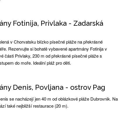
ny Fotinija, Privlaka - Zadarská
lená v Chorvatsku blízko písečné pláže na překrásné
iéře. Rezervujte si bohatě vybavené apartmány Fotinija v
vé části Privlaky, 230 m od překrásné písečné pláže s
tupem do moře. Ideální pláž pro děti.
ny Denis, Povljana - ostrov Pag
nis se nacházejí jen 40 m od oblázkové pláže Dubrovnik. Na
ází také nejbližší restaurace (20 m).