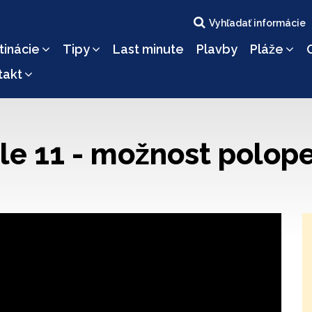
Vyhľadať informácie
tinácie
Tipy
Last minute
Plavby
Pláže
takt
e 11 - možnost polope