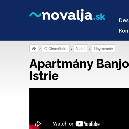
Des
Kon
O Chorvátsku
Videá
Ubytovanie
Apartmány Banjol
Istrie