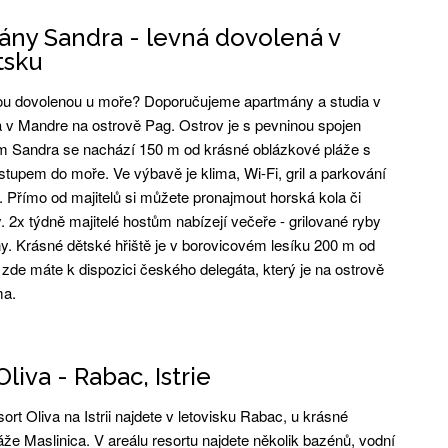
ny Sandra - levná dovolená v
tsku
ou dovolenou u moře? Doporučujeme apartmány a studia v
v Mandre na ostrově Pag. Ostrov je s pevninou spojen
 Sandra se nachází 150 m od krásné oblázkové pláže s
tupem do moře. Ve výbavě je klima, Wi-Fi, gril a parkování
 Přímo od majitelů si můžete pronajmout horská kola či
 2x týdně majitelé hostům nabízejí večeře - grilované ryby
ny. Krásné dětské hřiště je v borovicovém lesíku 200 m od
zde máte k dispozici českého delegáta, který je na ostrově
ma.
liva - Rabac, Istrie
rt Oliva na Istrii najdete v letovisku Rabac, u krásné
že Maslinica. V areálu resortu najdete několik bazénů, vodní