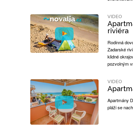
VIDEO
Apartmá
riviéra
Rodinná dovo
Zadarské riv
klidné okrajo
pozvolným vs
VIDEO
Apartmá
Apartmány De
pláži se nach