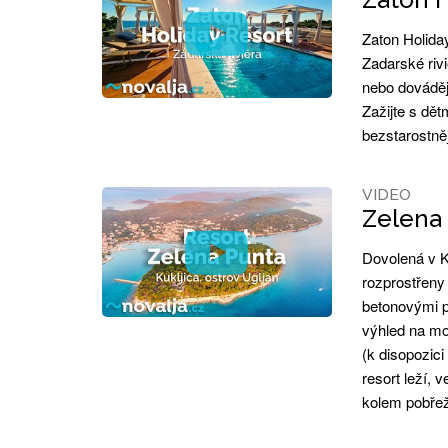
Zaton Holida
Zadarské riv
nebo dováděj
Zažijte s dě
bezstarostněj
VIDEO
Zelena 
Dovolená v K
rozprostřeny 
betonovými p
výhled na mo
(k disopozic
resort leží, 
kolem pobřež