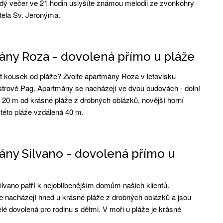
dý večer ve 21 hodin uslyšíte známou melodii ze zvonkohry
tela Sv. Jeronýma.
ny Roza - dovolená přímo u pláže
t kousek od pláže? Zvolte apartmány Roza v letovisku
trově Pag. Apartmány se nacházejí ve dvou budovách - dolní
n 20 m od krásné pláže z drobných oblázků, novější horní
 této pláže vzdálená 40 m.
ny Silvano - dovolená přímo u
lvano patří k nejoblíbenějším domům našich klientů.
 nacházejí hned u krásné pláže z drobných oblázků a jsou
lé dovolená pro rodinu s dětmi. V moři u pláže je krásné
.