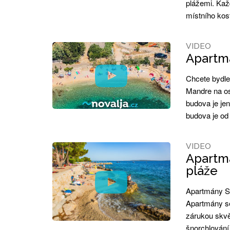
plážemi. Kaž
místního kos
VIDEO
Apartmá
Chcete bydle
Mandre na os
budova je je
budova je od
VIDEO
Apartmá
pláže
Apartmány Si
Apartmány se
zárukou skvě
šnorchlování