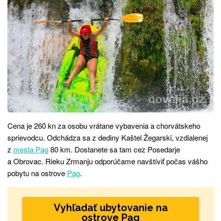
Cena je 260 kn za osobu vrátane vybavenia a chorvátskeho
sprievodcu. Odchádza sa z dediny Kaštel Žegarski, vzdialenej
z
mesta Pag
80 km. Dostanete sa tam cez Posedarje
a Obrovac. Rieku Zrmanju odporúčame navštíviť počas vášho
pobytu na ostrove
Pag
.
Vyhľadať ubytovanie na
ostrove Pag