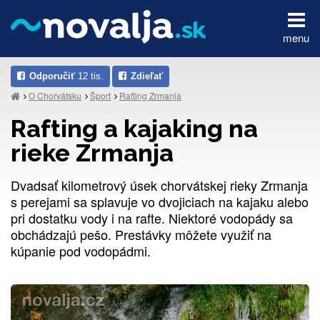
menu
Odporučiť
12 tis.
Zdieľať
O Chorvátsku
Šport
Rafting Zrmanja
Rafting a kajaking na
rieke Zrmanja
Dvadsať kilometrový úsek chorvátskej rieky Zrmanja
s perejami sa splavuje vo dvojiciach na kajaku alebo
pri dostatku vody i na rafte. Niektoré vodopády sa
obchádzajú pešo. Prestávky môžete využiť na
kúpanie pod vodopádmi.