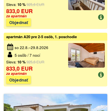
Sleva:
10 %
925,6 EUR
833,0 EUR
za apartmán
Objednať
apartmán A20 pre 2-5 osôb, 1. poschodie
so 22.8.–29.8.2026
5 osôb / 7 nocí
Sleva:
10 %
925,6 EUR
833,0 EUR
za apartmán
Objednať