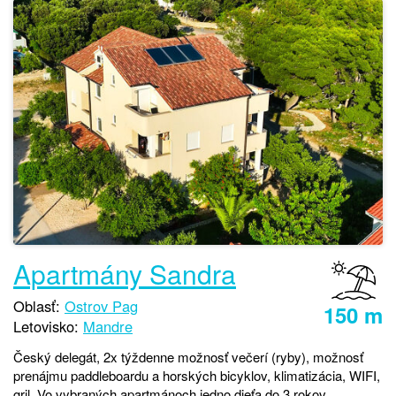
Apartmány Sandra
Oblasť:
Ostrov Pag
150 m
Letovisko:
Mandre
Český delegát, 2x týždenne možnosť večerí (ryby), možnosť
prenájmu paddleboardu a horských bicyklov, klimatizácia, WIFI,
gril. Vo vybraných apartmánoch jedno dieťa do 3 rokov