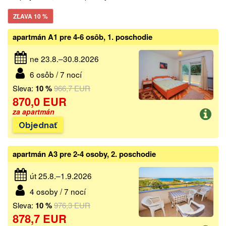
ZĽAVA 10 %
apartmán A1 pre 4-6 osôb, 1. poschodie
ne 23.8.–30.8.2026
6 osôb / 7 nocí
Sleva:
10 %
966,7 EUR
870,0 EUR
za apartmán
Objednať
apartmán A3 pre 2-4 osoby, 2. poschodie
út 25.8.–1.9.2026
4 osoby / 7 nocí
Sleva:
10 %
976,3 EUR
878,7 EUR