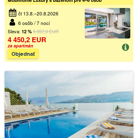
čt 13.8.–20.8.2026
6 osôb / 7 nocí
Sleva:
12 %
5 057,0 EUR
4 450,2 EUR
za apartmán
Objednať