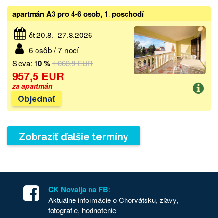
apartmán A3 pro 4-6 osob, 1. poschodí
čt 20.8.–27.8.2026
6 osôb / 7 nocí
Sleva:
10 %
1 063,9 EUR
957,5 EUR
za apartmán
Objednať
Zobraziť ďalšie termíny
CK Novalja na FB:
Aktuálne informácie o Chorvátsku, zľavy,
fotografie, hodnotenie