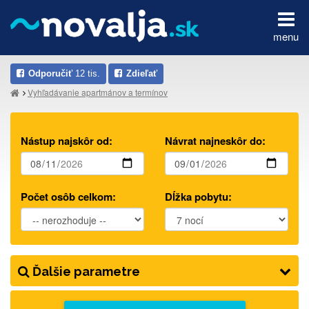
menu
Odporučiť
12 tis.
Zdieľať
Vyhľadávanie apartmánov a termínov
Nástup najskôr od:
Návrat najneskôr do:
Počet osôb celkom:
Dĺžka pobytu:
Ďalšie parametre