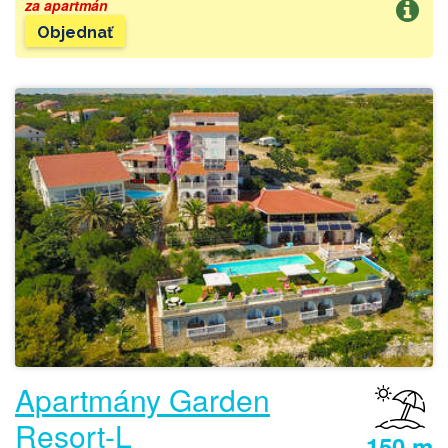
za apartmán
Objednať
Apartmány Garden
Resort-L
150 m