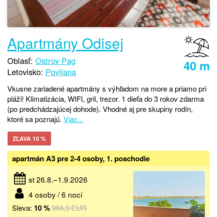
Apartmány Odisej
Oblasť:
Ostrov Pag
40 m
Letovisko:
Povljana
Vkusne zariadené apartmány s výhľadom na more a priamo pri
pláži! Klimatizácia, WIFI, gril, trezor. 1 dieťa do 3 rokov zdarma
(po predchádzajúcej dohode). Vhodné aj pre skupiny rodín,
ktoré sa poznajú.
Viac...
ZĽAVA 10 %
apartmán A3 pre 2-4 osoby, 1. poschodie
st 26.8.–1.9.2026
4 osoby / 6 nocí
Sleva:
10 %
984,3 EUR