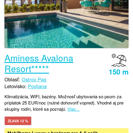
Aminess Avalona
Resort*****
150 m
Oblasť:
Ostrov Pag
Letovisko:
Povljana
Klimatizácia, WIFI, bazény. Možnosť ubytovania so psom za
príplatok 25 EUR/noc (nutné dohovoriť vopred). Vhodné aj pre
skupiny rodín, ktoré sa poznajú.
Viac...
ZĽAVA 12 %
Mobilhome Luxury s bazénom pre 4–6 osôb