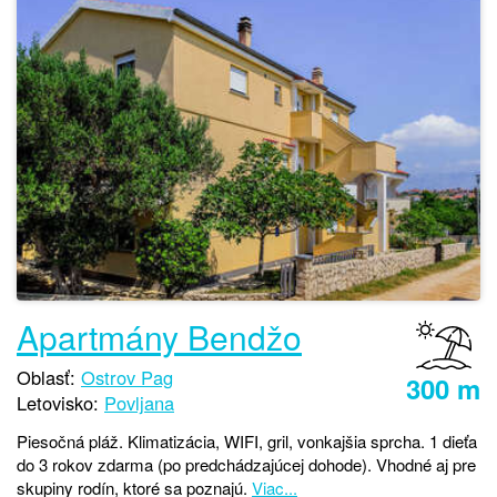
Apartmány Bendžo
Oblasť:
Ostrov Pag
300 m
Letovisko:
Povljana
Piesočná pláž. Klimatizácia, WIFI, gril, vonkajšia sprcha. 1 dieťa
do 3 rokov zdarma (po predchádzajúcej dohode). Vhodné aj pre
skupiny rodín, ktoré sa poznajú.
Viac...