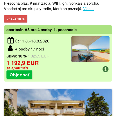
Piesočná pláž. Klimatizácia, WIFI, gril, vonkajšia sprcha.
Vhodné aj pre skupiny rodín, ktoré sa poznajú.
Viac...
ZĽAVA 10 %
apartmán A3 pre 4 osoby, 1. poschodie
út 11.8.–18.8.2026
4 osoby / 7 nocí
Sleva:
10 %
1 325,5 EUR
1 192,9 EUR
za apartmán
Objednať