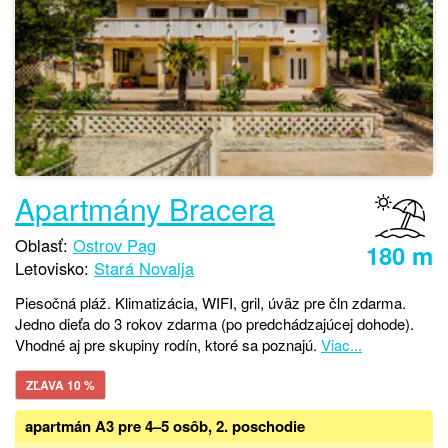
Apartmány Bracera
Oblasť:
Ostrov Pag
180 m
Letovisko:
Stará Novalja
Piesočná pláž. Klimatizácia, WIFI, gril, úväz pre čln zdarma.
Jedno dieťa do 3 rokov zdarma (po predchádzajúcej dohode).
Vhodné aj pre skupiny rodín, ktoré sa poznajú.
Viac...
ZĽAVA 10 %
apartmán A3 pre 4–5 osôb, 2. poschodie