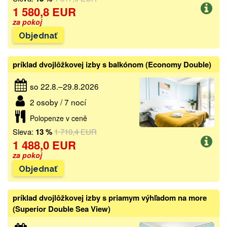
1 580,8 EUR
za pokoj
Objednať
príklad dvojlôžkovej izby s balkónom (Economy Double)
so 22.8.–29.8.2026
2 osoby / 7 nocí
Polopenze v ceně
Sleva:
13 %
1 710,4 EUR
1 488,0 EUR
za pokoj
Objednať
príklad dvojlôžkovej izby s priamym výhľadom na more
(Superior Double Sea View)