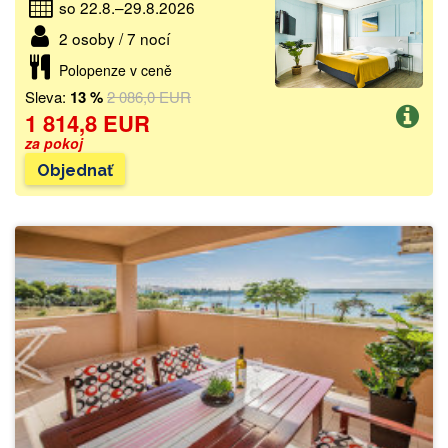
so 22.8.–29.8.2026
2 osoby / 7 nocí
Polopenze v ceně
Sleva:
13 %
2 086,0 EUR
1 814,8 EUR
za pokoj
Objednať