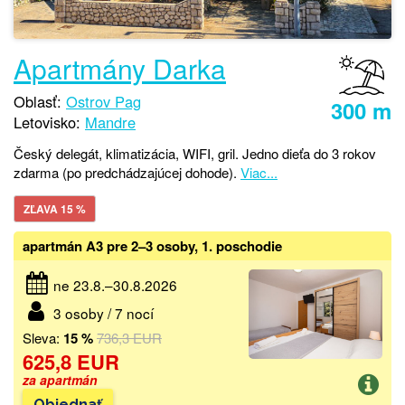
Apartmány Darka
Oblasť:
Ostrov Pag
300 m
Letovisko:
Mandre
Český delegát, klimatizácia, WIFI, gril. Jedno dieťa do 3 rokov
zdarma (po predchádzajúcej dohode).
Viac...
ZĽAVA 15 %
apartmán A3 pre 2–3 osoby, 1. poschodie
ne 23.8.–30.8.2026
3 osoby / 7 nocí
Sleva:
15 %
736,3 EUR
625,8 EUR
za apartmán
Objednať