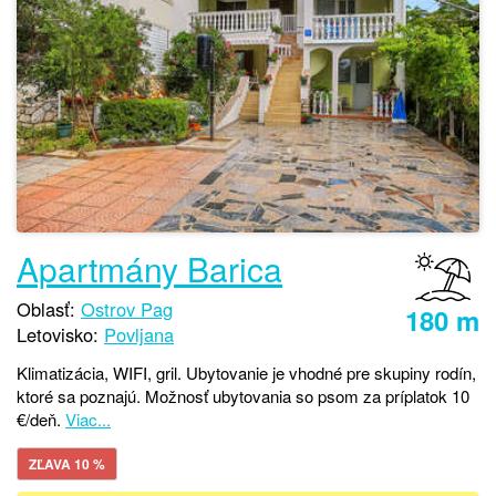
Apartmány Barica
Oblasť:
Ostrov Pag
180 m
Letovisko:
Povljana
Klimatizácia, WIFI, gril. Ubytovanie je vhodné pre skupiny rodín,
ktoré sa poznajú. Možnosť ubytovania so psom za príplatok 10
€/deň.
Viac...
ZĽAVA 10 %