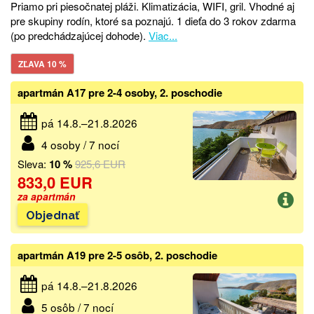
Priamo pri piesočnatej pláži. Klimatizácia, WIFI, gril. Vhodné aj
pre skupiny rodín, ktoré sa poznajú. 1 dieťa do 3 rokov zdarma
(po predchádzajúcej dohode).
Viac...
ZĽAVA 10 %
apartmán A17 pre 2-4 osoby, 2. poschodie
pá 14.8.–21.8.2026
4 osoby / 7 nocí
Sleva:
10 %
925,6 EUR
833,0 EUR
za apartmán
Objednať
apartmán A19 pre 2-5 osôb, 2. poschodie
pá 14.8.–21.8.2026
5 osôb / 7 nocí