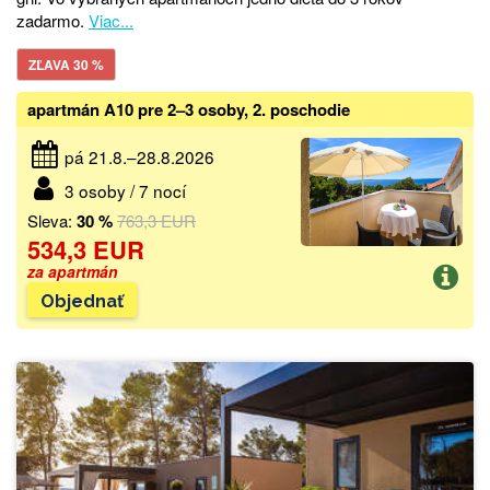
zadarmo.
Viac...
ZĽAVA 30 %
apartmán A10 pre 2–3 osoby, 2. poschodie
pá 21.8.–28.8.2026
3 osoby / 7 nocí
Sleva:
30 %
763,3 EUR
534,3 EUR
za apartmán
Objednať