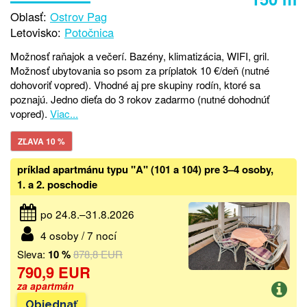
Oblasť:
Ostrov Pag
Letovisko:
Potočnica
Možnosť raňajok a večerí. Bazény, klimatizácia, WIFI, gril.
Možnosť ubytovania so psom za príplatok 10 €/deň (nutné
dohovoriť vopred). Vhodné aj pre skupiny rodín, ktoré sa
poznajú. Jedno dieťa do 3 rokov zadarmo (nutné dohodnúť
vopred).
Viac...
ZĽAVA 10 %
príklad apartmánu typu "A" (101 a 104) pre 3–4 osoby,
1. a 2. poschodie
po 24.8.–31.8.2026
4 osoby / 7 nocí
Sleva:
10 %
878,8 EUR
790,9 EUR
za apartmán
Objednať