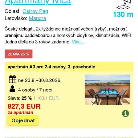
Oblasť:
Ostrov Pag
130 m
Letovisko:
Mandre
Český delegát, 2x týždenne možnosť večerí (ryby), možnosť
prenájmu paddleboardu a horských bicyklov, klimatizácia, WIFI.
Jedno dieťa do 3 rokov zadarmo.
Viac...
ZĽAVA 25 %
apartmán A3 pre 2-4 osoby, 3. poschodie
ne 23.8.–30.8.2026
4 osoby / 7 nocí
Sleva:
25 %
1 103,1 EUR
827,3 EUR
za apartmán
Objednať