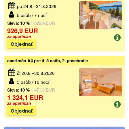
po 24.8.–31.8.2026
5 osôb / 7 nocí
Sleva:
10 %
1 029,9 EUR
926,9 EUR
za apartmán
Objednať
apartmán A4 pre 4–5 osôb, 2. poschodie
čt 20.8.–30.8.2026
5 osôb / 10 nocí
Sleva:
10 %
1 471,3 EUR
1 324,1 EUR
za apartmán
Objednať