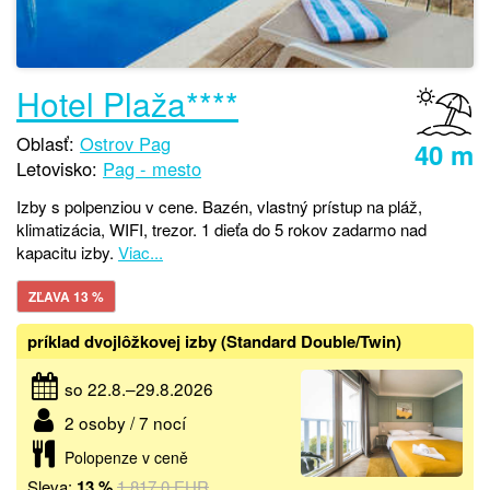
Hotel Plaža****
Oblasť:
Ostrov Pag
40 m
Letovisko:
Pag - mesto
Izby s polpenziou v cene. Bazén, vlastný prístup na pláž,
klimatizácia, WIFI, trezor. 1 dieťa do 5 rokov zadarmo nad
kapacitu izby.
Viac...
ZĽAVA 13 %
príklad dvojlôžkovej izby (Standard Double/Twin)
so 22.8.–29.8.2026
2 osoby / 7 nocí
Polopenze v ceně
Sleva:
13 %
1 817,0 EUR