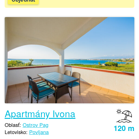
Apartmány Ivona
Oblasť:
Ostrov Pag
120 m
Letovisko:
Povljana