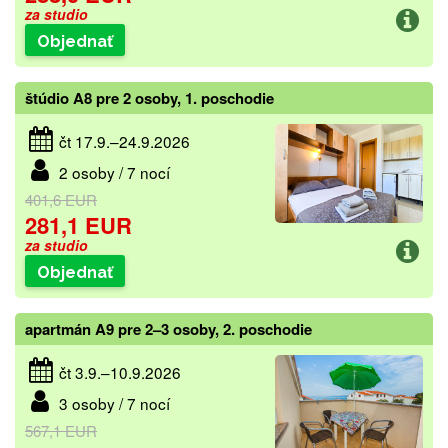
za studio
Objednať
štúdio A8 pre 2 osoby, 1. poschodie
čt 17.9.–24.9.2026
2 osoby / 7 nocí
401,6 EUR
281,1 EUR
za studio
Objednať
apartmán A9 pre 2–3 osoby, 2. poschodie
čt 3.9.–10.9.2026
3 osoby / 7 nocí
567,1 EUR