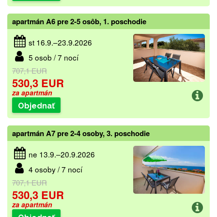
apartmán A6 pre 2-5 osôb, 1. poschodie
st 16.9.–23.9.2026
5 osob / 7 nocí
707,1 EUR
530,3 EUR
za apartmán
Objednať
apartmán A7 pre 2-4 osoby, 3. poschodie
ne 13.9.–20.9.2026
4 osoby / 7 nocí
707,1 EUR
530,3 EUR
za apartmán