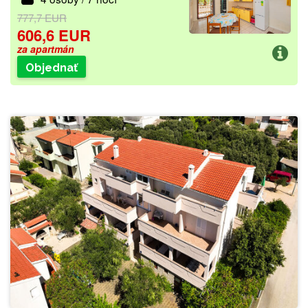
777,7 EUR
606,6 EUR
za apartmán
Objednať