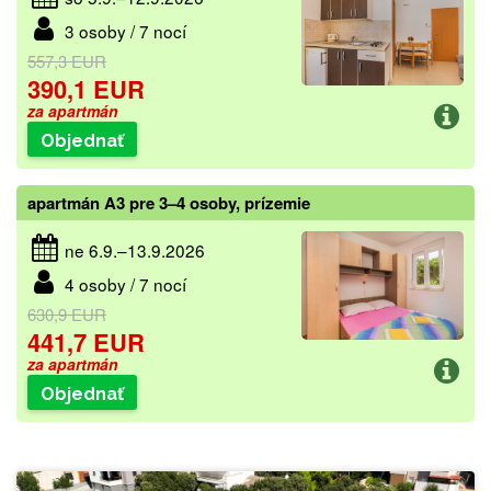
3 osoby / 7 nocí
557,3 EUR
390,1 EUR
za apartmán
Objednať
apartmán A3 pre 3–4 osoby, prízemie
ne 6.9.–13.9.2026
4 osoby / 7 nocí
630,9 EUR
441,7 EUR
za apartmán
Objednať