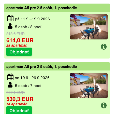
apartmán A5 pre 2-5 osôb, 1. poschodie
pá 11.9.–19.9.2026
5 osob / 8 nocí
818,6 EUR
614,0 EUR
za apartmán
Objednať
apartmán A5 pre 2-5 osôb, 1. poschodie
so 19.9.–26.9.2026
5 osob / 7 nocí
707,1 EUR
530,3 EUR
za apartmán
Objednať