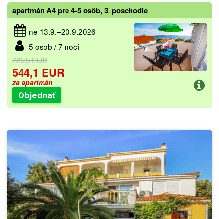
apartmán A4 pre 4-5 osôb, 3. poschodie
ne 13.9.–20.9.2026
5 osob / 7 nocí
725,5 EUR
544,1 EUR
za apartmán
Objednať