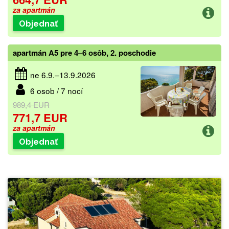
za apartmán
Objednať
apartmán A5 pre 4–6 osôb, 2. poschodie
ne 6.9.–13.9.2026
6 osob / 7 nocí
989,4 EUR
771,7 EUR
za apartmán
Objednať