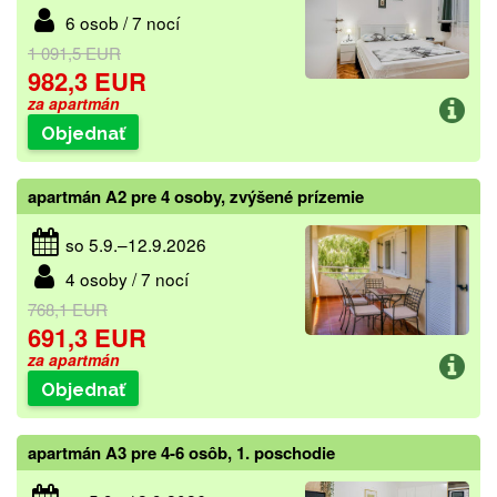
6 osob / 7 nocí
1 091,5 EUR
982,3 EUR
za apartmán
Objednať
apartmán A2 pre 4 osoby, zvýšené prízemie
so 5.9.–12.9.2026
4 osoby / 7 nocí
768,1 EUR
691,3 EUR
za apartmán
Objednať
apartmán A3 pre 4-6 osôb, 1. poschodie