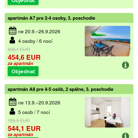
Objednať
apartmán A7 pre 2-4 osoby, 3. poschodie
ne 20.9.–26.9.2026
4 osoby / 6 nocí
606,1 EUR
454,6 EUR
za apartmán
Objednať
apartmán A8 pre 4-5 osôb, 2 spálne, 3. poschodie
ne 13.9.–20.9.2026
5 osob / 7 nocí
725,5 EUR
544,1 EUR
za apartmán