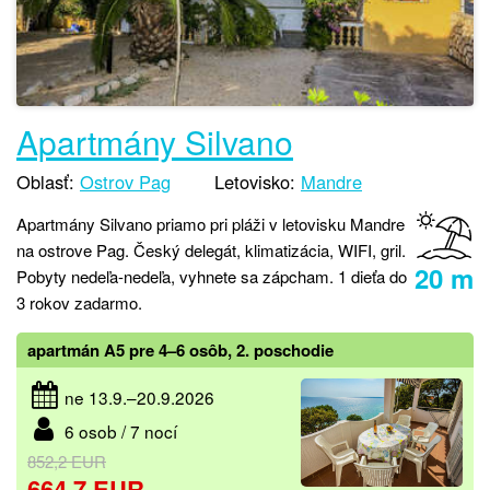
Apartmány Silvano
Oblasť:
Ostrov Pag
Letovisko:
Mandre
Apartmány Silvano priamo pri pláži v letovisku Mandre
na ostrove Pag. Český delegát, klimatizácia, WIFI, gril.
20 m
Pobyty nedeľa-nedeľa, vyhnete sa zápcham. 1 dieťa do
3 rokov zadarmo.
apartmán A5 pre 4–6 osôb, 2. poschodie
ne 13.9.–20.9.2026
6 osob / 7 nocí
852,2 EUR
664,7 EUR