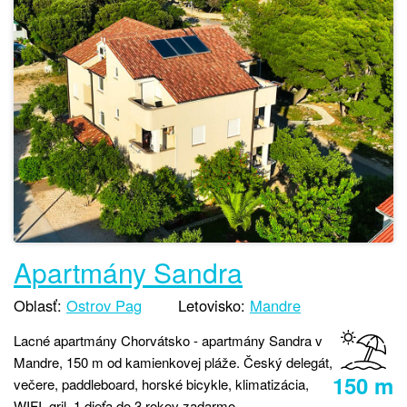
Apartmány Sandra
Oblasť:
Ostrov Pag
Letovisko:
Mandre
Lacné apartmány Chorvátsko - apartmány Sandra v
Mandre, 150 m od kamienkovej pláže. Český delegát,
150 m
večere, paddleboard, horské bicykle, klimatizácia,
WIFI, gril. 1 dieťa do 3 rokov zadarmo.