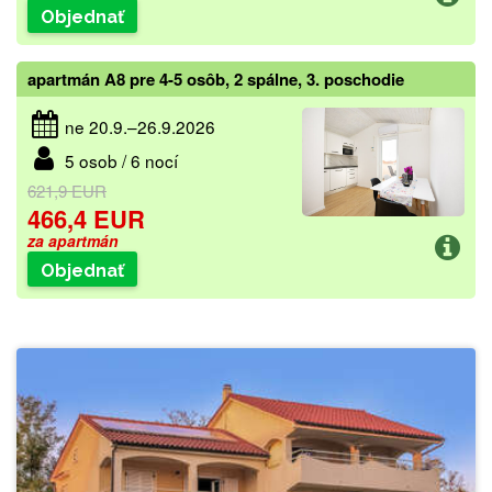
Objednať
apartmán A8 pre 4-5 osôb, 2 spálne, 3. poschodie
ne 20.9.–26.9.2026
5 osob / 6 nocí
621,9 EUR
466,4 EUR
za apartmán
Objednať