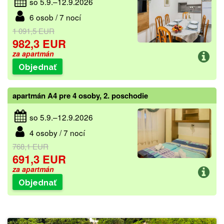
so 5.9.–12.9.2026
6 osob / 7 nocí
1 091,5 EUR
982,3 EUR
za apartmán
Objednať
apartmán A4 pre 4 osoby, 2. poschodie
so 5.9.–12.9.2026
4 osoby / 7 nocí
768,1 EUR
691,3 EUR
za apartmán
Objednať