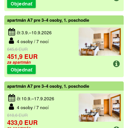
Objednať
apartmán A7 pre 3–4 osoby, 1. poschodie
čt 3.9.–10.9.2026
4 osoby / 7 nocí
645,6 EUR
451,9 EUR
za apartmán
Objednať
apartmán A7 pre 3–4 osoby, 1. poschodie
čt 10.9.–17.9.2026
4 osoby / 7 nocí
618,6 EUR
433,0 EUR