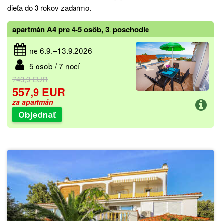
dieťa do 3 rokov zadarmo.
apartmán A4 pre 4-5 osôb, 3. poschodie
ne 6.9.–13.9.2026
5 osob / 7 nocí
743,9 EUR
557,9 EUR
za apartmán
Objednať