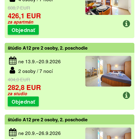
608,7 EUR
426,1 EUR
za apartmán
Objednať
štúdio A12 pre 2 osoby, 2. poschodie
ne 13.9.–20.9.2026
2 osoby / 7 nocí
404,0 EUR
282,8 EUR
za studio
Objednať
štúdio A12 pre 2 osoby, 2. poschodie
ne 20.9.–26.9.2026