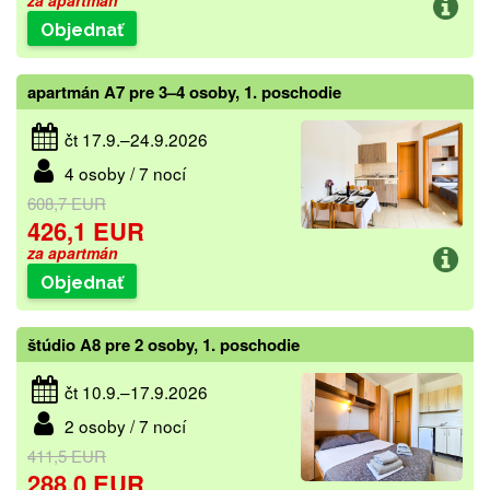
za apartmán
Objednať
apartmán A7 pre 3–4 osoby, 1. poschodie
čt 17.9.–24.9.2026
4 osoby / 7 nocí
608,7 EUR
426,1 EUR
za apartmán
Objednať
štúdio A8 pre 2 osoby, 1. poschodie
čt 10.9.–17.9.2026
2 osoby / 7 nocí
411,5 EUR
288,0 EUR