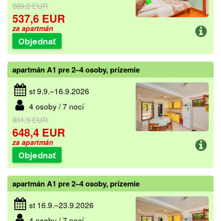
689,2 EUR
537,6 EUR
za apartmán
Objednať
apartmán A1 pre 2–4 osoby, prízemie
st 9.9.–16.9.2026
4 osoby / 7 nocí
831,3 EUR
648,4 EUR
za apartmán
Objednať
apartmán A1 pre 2–4 osoby, prízemie
st 16.9.–23.9.2026
4 osoby / 7 nocí