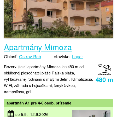
Apartmány Mimoza
Oblasť:
Ostrov Rab
Letovisko:
Lopar
Rezervujte si apartmány Mimoza len 480 m od
obľúbenej piesočnatej pláže Rajska plaža,
480 m
vyhľadávanej rodinami s malými deťmi. Klimatizácia,
WIFI, záhrada s hojdačkami, šmykľavkou,
trampolínou, gril.
apartmán A1 pre 4-6 osôb, prízemie
so 5.9.–12.9.2026