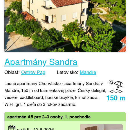
Apartmány Sandra
Oblasť:
Ostrov Pag
Letovisko:
Mandre
Lacné apartmány Chorvátsko - apartmány Sandra v
Mandre, 150 m od kamienkovej pláže. Český delegát,
150 m
večere, paddleboard, horské bicykle, klimatizácia,
WIFI, gril. 1 dieťa do 3 rokov zadarmo.
apartmán A5 pre 2–3 osoby, 1. poschodie
so 5.9.–12.9.2026