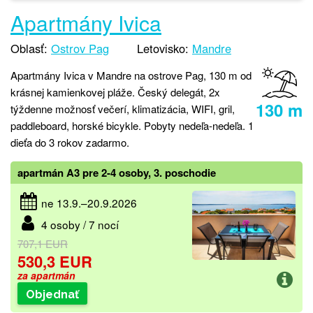
Apartmány Ivica
Oblasť:
Ostrov Pag
Letovisko:
Mandre
Apartmány Ivica v Mandre na ostrove Pag, 130 m od
krásnej kamienkovej pláže. Český delegát, 2x
130 m
týždenne možnosť večerí, klimatizácia, WIFI, gril,
paddleboard, horské bicykle. Pobyty nedeľa-nedeľa. 1
dieťa do 3 rokov zadarmo.
apartmán A3 pre 2-4 osoby, 3. poschodie
ne 13.9.–20.9.2026
4 osoby / 7 nocí
707,1 EUR
530,3 EUR
za apartmán
Objednať