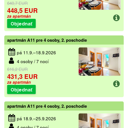
640,7 EUR
448,5 EUR
za apartmán
Objednať
apartmán A11 pre 4 osoby, 2. poschodie
pá 11.9.–18.9.2026
4 osoby / 7 nocí
616,2 EUR
431,3 EUR
za apartmán
Objednať
apartmán A11 pre 4 osoby, 2. poschodie
pá 18.9.–25.9.2026
4 osoby / 7 nocí