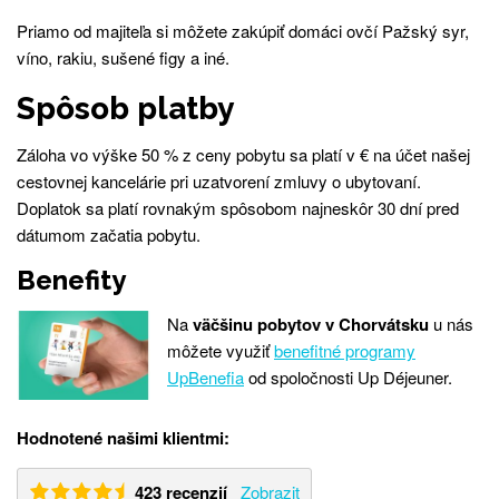
Priamo od majiteľa si môžete zakúpiť domáci ovčí Pažský syr,
víno, rakiu, sušené figy a iné.
Spôsob platby
Záloha vo výške 50 % z ceny pobytu sa platí v € na účet našej
cestovnej kancelárie pri uzatvorení zmluvy o ubytovaní.
Doplatok sa platí rovnakým spôsobom najneskôr 30 dní pred
dátumom začatia pobytu.
Benefity
Na
väčšinu pobytov v Chorvátsku
u nás
môžete využiť
benefitné programy
UpBenefia
od spoločnosti Up Déjeuner.
Hodnotené našimi klientmi:
423 recenzií
Zobrazit