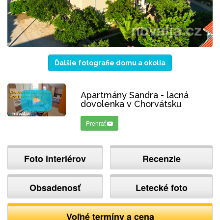
Ďalšie fotografie domu a okolia
Apartmány Sandra - lacná
dovolenka v Chorvátsku
Prehrať
Foto interiérov
Recenzie
Obsadenosť
Letecké foto
Voľné termíny a cena