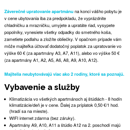
Záverečné upratovanie apartmánu
na konci vášho pobytu je
v cene ubytovania iba za predpokladu, že vyprázdnite
chladničku a mrazničku, umyjete a upratáte riad, vysypete
popolníky, vynesiete všetky odpadky do smetného koša,
zametiete podlahu a zložíte obliečky. V opačnom prípade vám
môže majiteľka účtovať dodatočný poplatok za upratovanie vo
výške 60 € (za apartmány A3, A7, A11), alebo vo výške 50 €
(za apartmány A1, A2, A5, A6, A8, A9, A10, A12).
Majitelia neubytovávajú viac ako 2 rodiny, ktoré sa poznajú.
Vybavenie a služby
Klimatizácia vo všetkých apartmánoch aj štúdiách - 8 hodín
klimatizácie/deň je v cene. Ďalej za príplatok 0,50 €/1 hod.
(hradí sa na mieste).
WIFI internet zdarma (bez záruky).
Apartmány A9, A10, A11 a štúdio A12 na 2. poschodí majú