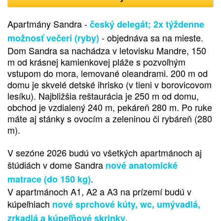
Apartmány Sandra -
český delegát; 2x týždenne
- objednáva sa na mieste.
možnosť večerí (ryby)
Dom Sandra sa nachádza v letovisku Mandre, 150
m od krásnej kamienkovej pláže s pozvoľným
vstupom do mora, lemované oleandrami. 200 m od
domu je skvelé detské ihrisko (v tieni v borovicovom
lesíku). Najbližšia reštaurácia je 250 m od domu,
obchod je vzdialený 240 m, pekáreň 280 m. Po ruke
máte aj stánky s ovocím a zeleninou či rybáreň (280
m).
V sezóne 2026 budú vo všetkých apartmánoch aj
štúdiách v dome Sandra
nové anatomické
.
matrace (do 150 kg)
V apartmánoch A1, A2 a A3 na prízemí budú v
kúpeľniach
nové sprchové kúty, wc, umývadlá,
.
zrkadlá a kúpeľňové skrinky