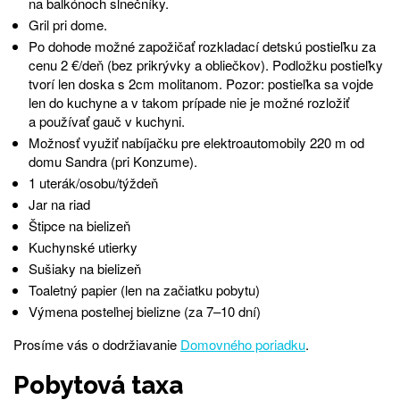
na balkónoch slnečníky.
Gril pri dome.
Po dohode možné zapožičať rozkladací detskú postieľku za
cenu 2 €/deň (bez prikrývky a obliečkov). Podložku postieľky
tvorí len doska s 2cm molitanom. Pozor: postieľka sa vojde
len do kuchyne a v takom prípade nie je možné rozložiť
a používať gauč v kuchyni.
Možnosť využiť nabíjačku pre elektroautomobily 220 m od
domu Sandra (pri Konzume).
1 uterák/osobu/týždeň
Jar na riad
Štipce na bielizeň
Kuchynské utierky
Sušiaky na bielizeň
Toaletný papier (len na začiatku pobytu)
Výmena posteľnej bielizne (za 7–10 dní)
Prosíme vás o dodržiavanie
Domovného poriadku
.
Pobytová taxa