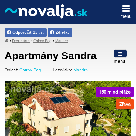
menu
Odporučiť
12 tis.
Zdieľať
Destinácie
Ostrov Pag
Mandre
Apartmány Sandra
menu
Oblasť:
Ostrov Pag
Letovisko:
Mandre
150 m od pláže
Zľava