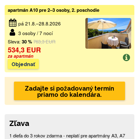
apartmán A10 pre 2–3 osoby, 2. poschodie
pá 21.8.–28.8.2026
3 osoby / 7 nocí
Sleva:
30 %
763,3 EUR
534,3 EUR
za apartmán
Objednať
Zadajte si požadovaný termín
priamo do kalendára.
Zľava
1 dieťa do 3 rokov zdarma - neplatí pre apartmány A3, A7