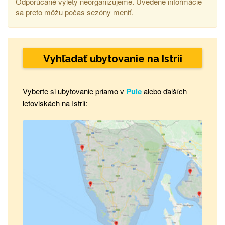
Odporúčané výlety neorganizujeme. Uvedené informácie
sa preto môžu počas sezóny meniť.
Vyhľadať ubytovanie na Istrii
Vyberte si ubytovanie priamo v
Pule
alebo ďalších
letoviskách na Istrii: