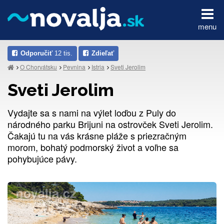
menu
Odporučiť
12 tis.
Zdieľať
O Chorvátsku
Pevnina
Istria
Sveti Jerolim
Sveti Jerolim
Vydajte sa s nami na výlet loďou z Puly do
národného parku Brijuni na ostrovček Sveti Jerolim.
Čakajú tu na vás krásne pláže s priezračným
morom, bohatý podmorský život a voľne sa
pohybujúce pávy.