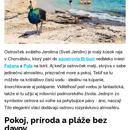
Ostrovček svätého Jerolima (Sveti Jerolim) je malý kúsok raja
v Chorvátsku, ktorý patrí do
súostrovia Brijuni
neďaleko miest
Fažana
a
Pula
na Istrii. Aj keď je ostrovček malý, skrýva v sebe
jedinečnú atmosféru, priezračné more a pokoj. Tešiť sa tu
môžete na krištáľovo čistú vodu - ideálnu na kúpanie,
šnorchlovanie aj potápanie. Viditeľnosť pod vodou je fantastická,
takže si tu užijú aj milovníci podmorského života. Jedným zo
symbolov ostrova sú voľne sa pohybujúce pávy - áno, naozaj!
Títo elegantní vtáci dodávajú ostrovu rozprávkovú atmosféru.
Pokoj, príroda a pláže bez
davov