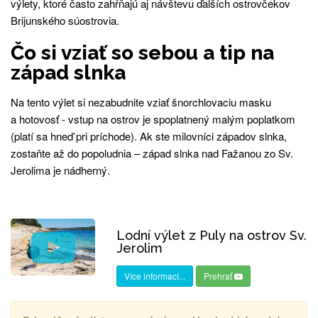
výlety, ktoré často zahŕňajú aj návštevu ďalších ostrovčekov
Brijunského súostrovia.
Čo si vziať so sebou a tip na
západ slnka
Na tento výlet si nezabudnite vziať šnorchlovaciu masku
a hotovosť - vstup na ostrov je spoplatnený malým poplatkom
(platí sa hneď pri príchode). Ak ste milovníci západov slnka,
zostaňte až do popoludnia – západ slnka nad Fažanou zo Sv.
Jerolima je nádherný.
Lodní výlet z Puly na ostrov Sv.
Jerolim
Více informací...
Prehrať