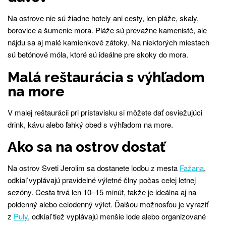
Na ostrove nie sú žiadne hotely ani cesty, len pláže, skaly,
borovice a šumenie mora. Pláže sú prevažne kamenisté, ale
nájdu sa aj malé kamienkové zátoky. Na niektorých miestach
sú betónové móla, ktoré sú ideálne pre skoky do mora.
Malá reštaurácia s výhľadom
na more
V malej reštaurácii pri prístavisku si môžete dať osviežujúci
drink, kávu alebo ľahký obed s výhľadom na more.
Ako sa na ostrov dostať
Na ostrov Sveti Jerolim sa dostanete loďou z mesta
Fažana
,
odkiaľ vyplávajú pravidelné výletné člny počas celej letnej
sezóny. Cesta trvá len 10–15 minút, takže je ideálna aj na
poldenný alebo celodenný výlet. Ďalšou možnosťou je vyraziť
z
Puly
, odkiaľ tiež vyplávajú menšie lode alebo organizované