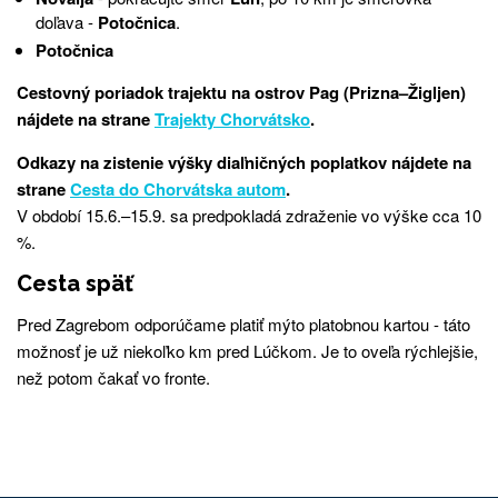
doľava -
Potočnica
.
Potočnica
Cestovný poriadok trajektu na ostrov Pag (Prizna–Žigljen)
nájdete na strane
Trajekty Chorvátsko
.
Odkazy na zistenie výšky diaľničných poplatkov nájdete na
strane
Cesta do Chorvátska autom
.
V období 15.6.–15.9.
sa predpokladá zdraženie vo výške cca 10
%.
Cesta späť
Pred Zagrebom odporúčame platiť mýto platobnou kartou - táto
možnosť je už niekoľko km pred Lúčkom. Je to oveľa rýchlejšie,
než potom čakať vo fronte.