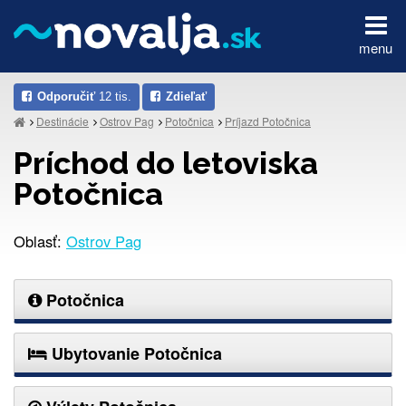
menu
Odporučiť
12 tis.
Zdieľať
Destinácie
Ostrov Pag
Potočnica
Príjazd Potočnica
Príchod do letoviska
Potočnica
Oblasť:
Ostrov Pag
Potočnica
Ubytovanie Potočnica