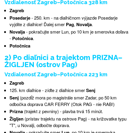
Vzdialenosť Zagreb–Potočnica 328 km
Zagreb
Posedarje
- 250.
km - na diaľničnom výjazde Posedarje
vyjdite z diaľnice!
Ďalej smer
Pag
,
Novalja
.
Novalja
-
pokračujte
smer
Lun
,
po 10
km je
smerovka
doľava
-
Potočnica
.
Potočnica
2) Po diaľnici a trajektom PRIZNA–
ŽIGLJEN (ostrov Pag)
Vzdialenosť Zagreb–Potočnica 223 km
Zagreb
125. km diaľnice - zíďte z diaľnice smer
Senj
Senj
(pozdĺž mora po magistrále smer Zadar, po 50 km
odbočka doprava CAR FERRY (Otok PAG - nie RAB!)
Prizna
(trajekt z pevniny)
- plavba trvá 15 minút
.
Žigljen
(prístav trajektu na ostrove Pag) - na križovatke typu
"T", u Novalji, odbočte doprava.
Novalja
- pokračujte smer
Lun
, po 10 km je smerovka