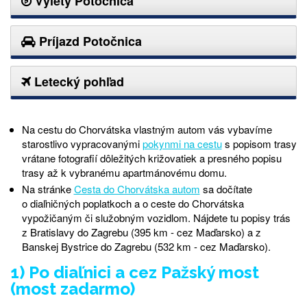
Výlety Potočnica
Príjazd Potočnica
Letecký pohľad
Na cestu do Chorvátska vlastným autom vás vybavíme
starostlivo vypracovanými
pokynmi na cestu
s popisom trasy
vrátane fotografií dôležitých križovatiek a presného popisu
trasy až k vybranému apartmánovému domu.
Na stránke
Cesta do Chorvátska autom
sa dočítate
o diaľničných poplatkoch a o ceste do Chorvátska
vypožičaným či služobným vozidlom. Nájdete tu
popis
y
trás
z
Bratislavy
do
Zagrebu
(395
km
-
cez
Maďarsko
) a z
Banskej
Bystrice
do Zagrebu (532
km -
cez
Maďarsko
).
1) Po diaľnici a cez Pažský most
(most zadarmo)