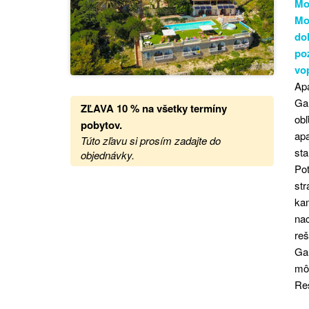
Mož
Mo
do
po
vo
Ap
Ga
ZĽAVA 10 % na všetky termíny
ob
pobytov.
apa
Túto zľavu si prosím zadajte do
sta
objednávky.
Pot
str
ka
nac
reš
Gar
mô
Re