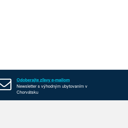
Odoberajte zľavy e-mailom
Newsletter s výhodným ubytovaním v
Chorvátsku
Všeobecné zmluvné podmienky