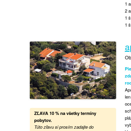
1 a
2 a
1 š
1 š
a
Ob
Pie
zd
rod
Apa
len
oce
sch
ZĽAVA 10 % na všetky termíny
plá
pobytov.
vy
Túto zľavu si prosím zadajte do