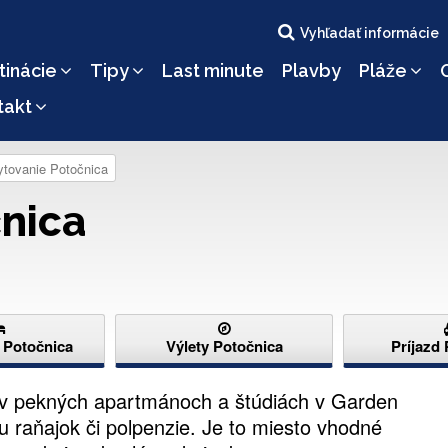
Vyhľadať informácie
tinácie
Tipy
Last minute
Plavby
Pláže
takt
ytovanie Potočnica
nica
 Potočnica
Výlety Potočnica
Príjazd
 v pekných apartmánoch a štúdiách v Garden
raňajok či polpenzie. Je to miesto vhodné