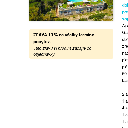
do
po
vo
Ap
Ga
ZĽAVA 10 % na všetky termíny
ob
pobytov.
zre
Túto zľavu si prosím zadajte do
nac
objednávky.
pie
pl
50-
baz
2 a
1 a
4 a
1 a
1 a