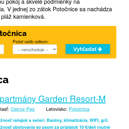
ou pokoj a skvelé podmienky na
ia. V jednej zo zátok Potočnice sa nachádza
 pláž kamienková.
otočnica
Počet osôb celkom:
Vyhľadať
ca
partmány Garden Resort-M
lasť:
Ostrov Pag
Letovisko:
Potočnica
nosť raňajok a večerí. Bazény, klimatizácia, WIFI, gril.
žnosť ubytovania so psom za príplatok 10 €/deň (nutné