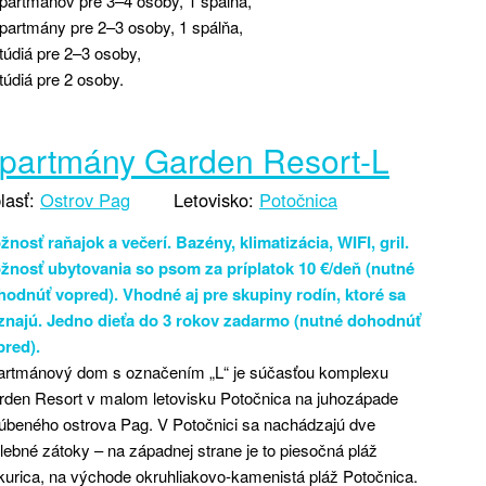
partmánov pre 3–4 osoby, 1 spálňa,
partmány pre 2–3 osoby, 1 spálňa,
túdiá pre 2–3 osoby,
túdiá pre 2 osoby.
partmány Garden Resort-L
lasť:
Ostrov Pag
Letovisko:
Potočnica
nosť raňajok a večerí. Bazény, klimatizácia, WIFI, gril.
žnosť ubytovania so psom za príplatok 10 €/deň (nutné
hodnúť vopred). Vhodné aj pre skupiny rodín, ktoré sa
znajú. Jedno dieťa do 3 rokov zadarmo (nutné dohodnúť
pred).
artmánový dom s označením „L“ je súčasťou komplexu
rden Resort v malom letovisku Potočnica na juhozápade
úbeného ostrova Pag. V Potočnici sa nachádzajú dve
ebné zátoky – na západnej strane je to piesočná pláž
urica, na východe okruhliakovo-kamenistá pláž Potočnica.