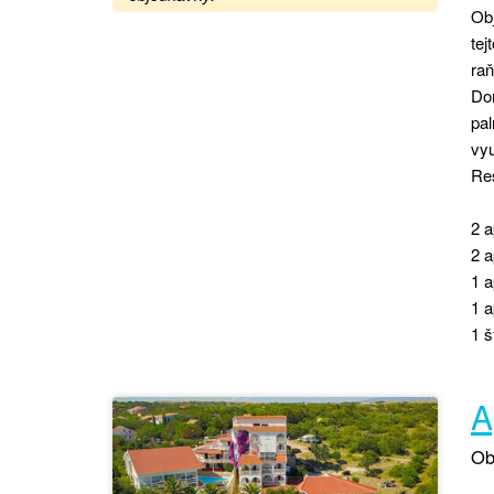
Ob
tej
raň
Do
pal
vyu
Re
2 a
2 a
1 a
1 a
1 š
A
Ob