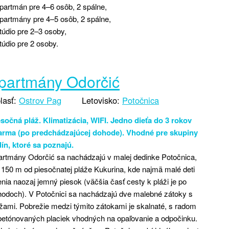
partmán pre 4–6 osôb, 2 spálne,
partmány pre 4–5 osôb, 2 spálne,
túdio pre 2–3 osoby,
túdio pre 2 osoby.
partmány Odorčić
lasť:
Ostrov Pag
Letovisko:
Potočnica
sočná pláž. Klimatizácia, WIFI. Jedno dieťa do 3 rokov
arma (po predchádzajúcej dohode). Vhodné pre skupiny
ín, ktoré sa poznajú.
rtmány Odorčić sa nachádzajú v malej dedinke Potočnica,
 150 m od piesočnatej pláže Kukurina, kde najmä malé deti
nia naozaj jemný piesok (väčšia časť cesty k pláži je po
odoch). V Potočnici sa nachádzajú dve malebné zátoky s
žami. Pobrežie medzi týmito zátokami je skalnaté, s radom
betónovaných placiek vhodných na opaľovanie a odpočinku.