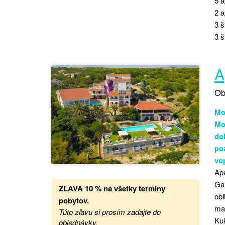
5 a
2 a
3 š
3 š
A
Ob
Mož
Mo
do
po
vo
Ap
Ga
ZĽAVA 10 % na všetky termíny
obľ
pobytov.
mal
Túto zľavu si prosím zadajte do
Kuk
objednávky.