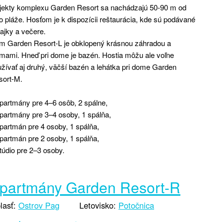
jekty komplexu Garden Resort sa nachádzajú 50-90 m od
to pláže. Hosťom je k dispozícii reštaurácia, kde sú podávané
ajky a večere.
m Garden Resort-L je obklopený krásnou záhradou a
mami. Hneď pri dome je bazén. Hostia môžu ale voľne
žívať aj druhý, väčší bazén a lehátka pri dome Garden
sort-M.
partmány pre 4–6 osôb, 2 spálne,
partmány pre 3–4 osoby, 1 spálňa,
partmán pre 4 osoby, 1 spálňa,
partmán pre 2 osoby, 1 spálňa,
túdio pre 2–3 osoby.
partmány Garden Resort-R
lasť:
Ostrov Pag
Letovisko:
Potočnica