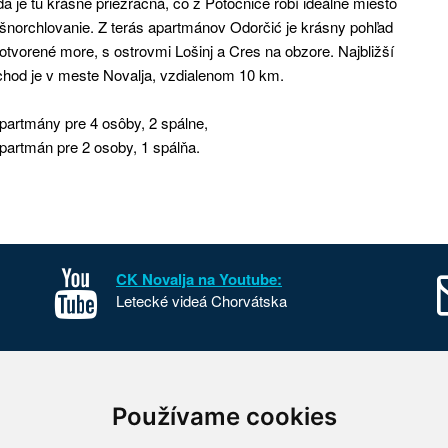
a je tu krásne priezračná, čo z Potočnice robí ideálne miesto
šnorchlovanie. Z terás apartmánov Odorčić je krásny pohľad
otvorené more, s ostrovmi Lošinj a Cres na obzore. Najbližší
hod je v meste Novalja, vzdialenom 10 km.
partmány pre 4 osôby, 2 spálne,
partmán pre 2 osoby, 1 spálňa.
CK Novalja na Youtube:
Letecké videá Chorvátska
sko
Kontakt
Používame cookies
o Chorvátska
O nás