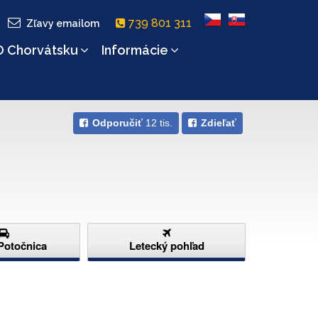
739 801 311
Zľavy emailom
O Chorvátsku
Informácie
Odporučiť
12 tis.
Zdieľať
 Potočnica
Letecký pohľad