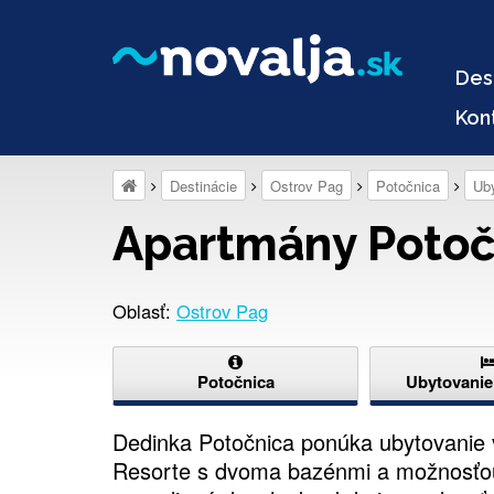
Des
Kon
Destinácie
Ostrov Pag
Potočnica
Ub
Apartmány Potoč
Oblasť:
Ostrov Pag
Potočnica
Ubytovanie
Dedinka Potočnica ponúka ubytovanie
Resorte s dvoma bazénmi a možnosťou 