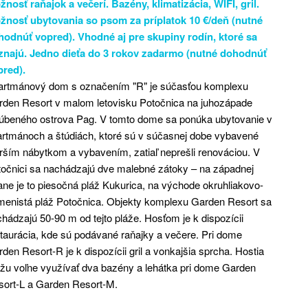
nosť raňajok a večerí. Bazény, klimatizácia, WIFI, gril.
žnosť ubytovania so psom za príplatok 10 €/deň (nutné
hodnúť vopred). Vhodné aj pre skupiny rodín, ktoré sa
znajú. Jedno dieťa do 3 rokov zadarmo (nutné dohodnúť
pred).
artmánový dom s označením "R" je súčasťou komplexu
rden Resort v malom letovisku Potočnica na juhozápade
ľúbeného ostrova Pag. V tomto dome sa ponúka ubytovanie v
rtmánoch a štúdiách, ktoré sú v súčasnej dobe vybavené
rším nábytkom a vybavením, zatiaľ neprešli renováciou. V
očnici sa nachádzajú dve malebné zátoky – na západnej
ane je to piesočná pláž Kukurica, na východe okruhliakovo-
menistá pláž Potočnica. Objekty komplexu Garden Resort sa
hádzajú 50-90 m od tejto pláže. Hosťom je k dispozícii
taurácia, kde sú podávané raňajky a večere. Pri dome
den Resort-R je k dispozícii gril a vonkajšia sprcha. Hostia
žu voľne využívať dva bazény a lehátka pri dome Garden
sort-L a Garden Resort-M.