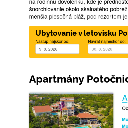
na rodinnú dovolenku, kde je prednosť
šnorchlovanie okolo skalnatého pobrež
menšia piesočná pláž, pod rezortom je
Ubytovanie v letovisku P
Nástup najskôr od:
Návrat najneskôr do:
Apartmány Potočni
A
Ob
Mož
Mo