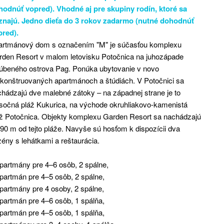
hodnúť vopred). Vhodné aj pre skupiny rodín, ktoré sa
znajú. Jedno dieťa do 3 rokov zadarmo (nutné dohodnúť
pred).
artmánový dom s označením "M" je súčasťou komplexu
rden Resort v malom letovisku Potočnica na juhozápade
ľúbeného ostrova Pag. Ponúka ubytovanie v novo
konštruovaných apartmánoch a štúdiách. V Potočnici sa
hádzajú dve malebné zátoky – na západnej strane je to
sočná pláž Kukurica, na východe okruhliakovo-kamenistá
áž Potočnica. Objekty komplexu Garden Resort sa nachádzajú
90 m od tejto pláže. Navyše sú hosťom k dispozícii dva
ény s lehátkami a reštaurácia.
partmány pre 4–6 osôb, 2 spálne,
partmán pre 4–5 osôb, 2 spálne,
partmány pre 4 osoby, 2 spálne,
partmán pre 4–6 osôb, 1 spálňa,
partmán pre 4–5 osôb, 1 spálňa,