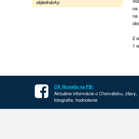
Vod
objednávky.
na 
na 
obc
2 a
1 a
CK Novalja na FB:
Aktuálne informácie o Chorvátsku, zľavy,
fotografie, hodnotenie
Apartmány v Chorvátsku
Chorvát
Dovolenka Chorvátsko
Cesta d