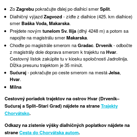
Zo
Zagrebu
pokračujte
ďalej
po
diaľnici
smer
Split
.
Diaľničný výjazd
Zagvozd
-
zíďte
z
diaľnice
(
425.
km
diaľnice
)
smer
Baška
Voda
,
Makarska
.
Prejdete
novým
tunelom
Sv
.
Ilija
(
dlhý
4248
m
)
a
potom
sa
napojíte
na
magistrálu
smer
Makarska
.
Choďte po
magistrále
smerom
na
Gradac
.
Drvenik
-
odbočte
z
magistrály
dole
doprava
smerom
k
trajektu
na
Hvar
.
Cestovný lístok
zakúpite
tu v
kiosku
spoločnosti
Jadrolinija
.
Dĺžka
presunu
trajektom
je 35
minút.
Sućuraj
-
pokračujte
po ceste
smerom
na mestá
Jelsa
,
Hvar
.
Milna
Cestovný poriadok trajektov na ostrov Hvar (Drvenik–
Sućuraj a Split–Stari Grad) nájdete na strane
Trajekty
Chorvátsko
.
Odkazy na zistenie výšky diaľničných poplatkov nájdete na
strane
Cesta do Chorvátska autom
.