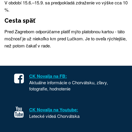
V období 15.6.–15.9. sa predpokladá zdraženie vo výške cca 10
%.
Cesta späť
Pred Zagrebom odporúčame platiť mýto platobnou kartou - táto
možnosť je už niekoľko km pred Lučkom. Je to oveľa rýchlejšie,
než potom čakať v rade.
CK Novalja na FB:
Aktuálne informácie o Chorvátsku, zľavy,
fotografie, hodnotenie
CK Novalja na Youtube:
Letecké videá Chorvátska