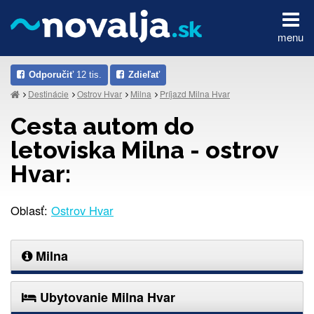
menu
Odporučiť
12 tis.
Zdieľať
Destinácie
Ostrov Hvar
Milna
Príjazd Milna Hvar
Cesta autom do
letoviska Milna - ostrov
Hvar:
Oblasť:
Ostrov Hvar
Milna
Ubytovanie Milna Hvar