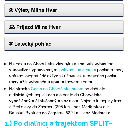
Výlety Milna Hvar
Príjazd Milna Hvar
Letecký pohľad
Na cestu do Chorvátska vlastným autom vás vybavíme
starostlivo vypracovanými
pokynmi na cestu
s popisom trasy
vrátane fotografií dôležitých križovatiek a presného popisu
trasy až k vybranému apartmánovému domu.
Na stránke
Cesta do Chorvátska autom
sa dočítate
o diaľničných poplatkoch a o ceste do Chorvátska
vypožičaným či služobným vozidlom. Nájdete tu popisy trás
z Bratislavy do Zagrebu (395 km - cez Maďarsko) a z
Banskej Bystrice do Zagrebu (532 km - cez Maďarsko).
1.) Po diaľnici a trajektom SPLIT–