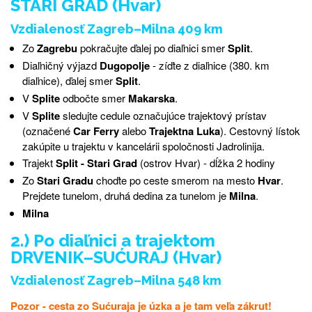
STARI GRAD (Hvar)
Vzdialenosť Zagreb–Milna 409 km
Zo
Zagrebu
pokračujte ďalej po diaľnici smer
Split
.
Diaľničný výjazd
Dugopolje
- zíďte z diaľnice (380. km
diaľnice), ďalej smer
Split
.
V
Splite
odbočte smer
Makarska
.
V
Splite
sledujte cedule označujúce trajektový prístav
(označené
Car Ferry
alebo
Trajektna Luka
). Cestovný lístok
zakúpite u trajektu v kancelárii spoločnosti Jadrolinija.
Trajekt
Split - Stari Grad
(ostrov Hvar) - dĺžka 2 hodiny
Zo
Stari Gradu
choďte po ceste smerom na mesto
Hvar
.
Prejdete tunelom, druhá dedina za tunelom je
Milna
.
Milna
2.) Po diaľnici a trajektom
DRVENIK–SUĆURAJ (Hvar)
Vzdialenosť Zagreb–Milna 548 km
Pozor - cesta zo Sućuraja je úzka a je tam veľa zákrut!