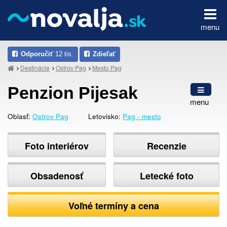
menu
Odporučiť
12 tis.
Zdieľať
Destinácie
Ostrov Pag
Mesto Pag
Penzion Pijesak
menu
Oblasť:
Ostrov Pag
Letovisko:
Pag - mesto
Foto interiérov
Recenzie
Obsadenosť
Letecké foto
Voľné termíny a cena