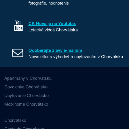
fotografie, hodnotenie
CK Novalja na Youtube:
Letecké videá Chorvátska
Odoberajte zľavy e-mailom
Newsletter s výhodným ubytovaním v Chorvátsku
Apartmány v Chorvátsku
Dovolenka Chorvátsko
Ubytovanie Chorvátsko
Mobilhome Chorvátsko
Chorvátsko
Cesta do Chorvátska