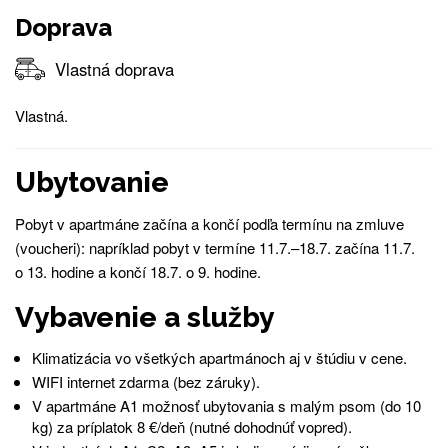
Doprava
Vlastná doprava
Vlastná.
Ubytovanie
Pobyt v apartmáne začína a končí podľa termínu na zmluve
(voucheri): napríklad pobyt v termíne 11.7.–18.7. začína 11.7.
o 13. hodine a končí 18.7. o 9. hodine.
Vybavenie a služby
Klimatizácia vo všetkých apartmánoch aj v štúdiu v cene.
WIFI internet zdarma (bez záruky).
V apartmáne A1 možnosť ubytovania s malým psom (do 10
kg) za príplatok 8 €/deň (nutné dohodnúť vopred).