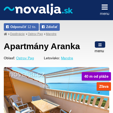
menu
Odporučiť
12 tis.
Zdieľať
Destinácie
Ostrov Pag
Mandre
Apartmány Aranka
menu
Oblasť:
Ostrov Pag
Letovisko:
Mandre
40 m od pláže
Zľava