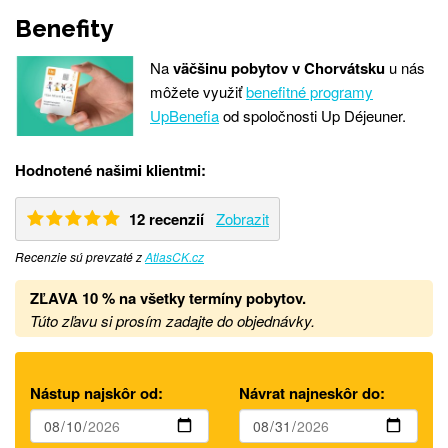
Benefity
Na
väčšinu pobytov v Chorvátsku
u nás
môžete využiť
benefitné programy
UpBenefia
od spoločnosti Up Déjeuner.
Hodnotené našimi klientmi:
12 recenzií
Zobrazit
Recenzie sú prevzaté z
AtlasCK.cz
ZĽAVA 10 % na všetky termíny pobytov.
Túto zľavu si prosím zadajte do objednávky.
Nástup najskôr od:
Návrat najneskôr do: