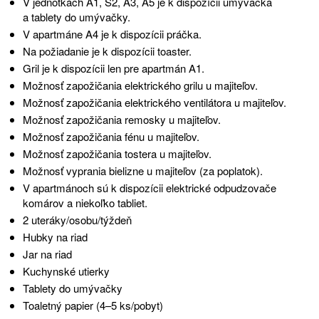
V jednotkách A1, S2, A3, A5 je k dispozícii umývačka
a tablety do umývačky.
V apartmáne A4 je k dispozícii práčka.
Na požiadanie je k dispozícii toaster.
Gril je k dispozícii len pre apartmán A1.
Možnosť zapožičania elektrického grilu u majiteľov.
Možnosť zapožičania elektrického ventilátora u majiteľov.
Možnosť zapožičania remosky u majiteľov.
Možnosť zapožičania fénu u majiteľov.
Možnosť zapožičania tostera u majiteľov.
Možnosť vyprania bielizne u majiteľov (za poplatok).
V apartmánoch sú k dispozícii elektrické odpudzovače
komárov a niekoľko tabliet.
2 uteráky/osobu/týždeň
Hubky na riad
Jar na riad
Kuchynské utierky
Tablety do umývačky
Toaletný papier (4–5 ks/pobyt)