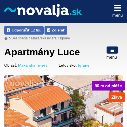
menu
Odporučiť
12 tis.
Zdieľať
Destinácie
Makarská riviéra
Igrane
Apartmány Luce
menu
Oblasť:
Makarská riviéra
Letovisko:
Igrane
90 m od pláže
Zľava