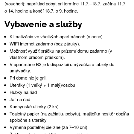
(voucheri): napríklad pobyt pri termíne 11.7.–18.7. začína 11.7.
o 14. hodine a končí 18.7. o 9. hodine.
Vybavenie a služby
Klimatizácia vo všetkých apartmánoch (v cene).
WIFI internet zadarmo (bez záruky).
Možnosť využiť práčku na prízemí domu zadarmo (v
vlastnom pracom práškom).
V apartmáne B2 je k dispozícii umývačka a tablety do
umývačky.
Pri dome nie je gril.
Uteráky (1 veľký + 1 malý)/osobu
Hubky na riad
Jar na riad
Kuchynské utierky (2 ks)
Toaletný papier (na začiatku pobytu), majiteľka neskôr dopĺňa
spoločne s uteráky
Výmena posteľnej bielizne (za 7–10 dní)