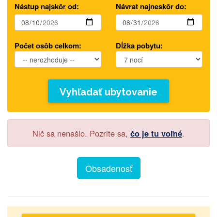
Nástup najskôr od:
Návrat najneskôr do:
Počet osôb celkom:
Dĺžka pobytu:
Vyhľadať ubytovanie
Nič sa nenašlo. Pozrite sa,
čo je tu voľné
.
Obsadenosť