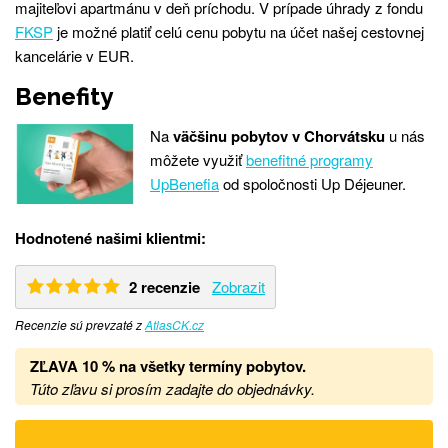
majiteľovi apartmánu v deň príchodu. V prípade úhrady z fondu
FKSP
je možné platiť celú cenu pobytu na účet našej cestovnej
kancelárie v EUR.
Benefity
Na
väčšinu pobytov v Chorvátsku
u nás
môžete využiť
benefitné programy
UpBenefia
od spoločnosti Up Déjeuner.
Hodnotené našimi klientmi:
2 recenzie
Zobrazit
Recenzie sú prevzaté z
AtlasCK.cz
ZĽAVA 10 % na všetky termíny pobytov.
Túto zľavu si prosím zadajte do objednávky.