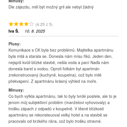
Mínusy:
Dle zájezdu, měl být možný gril ale nebyl žádný
(4.25 z 5)
Iva Š.
10. 8. 2025
Plusy:
Komunikace s CK byla bez problémů. Majitelka apartmánu
byla milá a starala se. Donesla nám mísu fíků. Jeden den,
nejspíš kvůli blízké stavbě, nešla voda a paní Naďa nám
donesla barel s vodou. Oproti fotkám byl apartmán
zrekonstruovaný (kuchyně, koupelna), což bylo milé
překvapení. Z apartmánu krásný výhled na moře.
Mínusy:
Co bych vytkla apartmánu, tak to byly tvrdé postele, ale to je
jenom můj subjektivní problém (manželovi vyhovovaly) a
trošku zápach z odpadů v koupelně. V těsné blízkosti
apartmánu se rekonsteuoval velký hotel a na stavbě se
pracovalo od brzkého rána, což bylo trošku otravné.