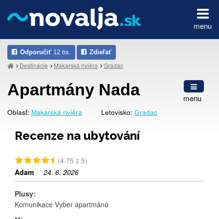
menu
Odporučiť
12 tis.
Zdieľať
Destinácie
Makarská riviéra
Gradac
Apartmány Nada
menu
Oblasť:
Makarská riviéra
Letovisko:
Gradac
Recenze na ubytování
(4.75 z 5)
Adam
24. 6. 2026
Plusy:
Komunikace Vyber apartmánů