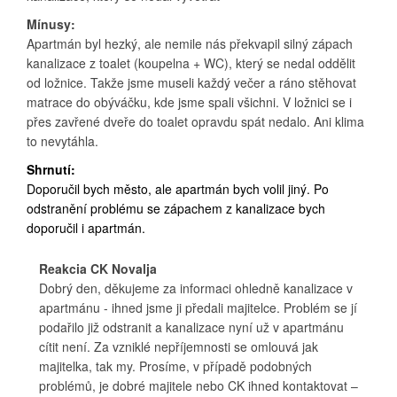
Mínusy:
Apartmán byl hezký, ale nemile nás překvapil silný zápach
kanalizace z toalet (koupelna + WC), který se nedal oddělit
od ložnice. Takže jsme museli každý večer a ráno stěhovat
matrace do obýváčku, kde jsme spali všichni. V ložnici se i
přes zavřené dveře do toalet opravdu spát nedalo. Ani klima
to nevytáhla.
Shrnutí:
Doporučil bych město, ale apartmán bych volil jiný. Po
odstranění problému se zápachem z kanalizace bych
doporučil i apartmán.
Reakcia CK Novalja
Dobrý den, děkujeme za informaci ohledně kanalizace v
apartmánu - ihned jsme ji předali majitelce. Problém se jí
podařilo již odstranit a kanalizace nyní už v apartmánu
cítit není. Za vzniklé nepříjemnosti se omlouvá jak
majitelka, tak my. Prosíme, v případě podobných
problémů, je dobré majitele nebo CK ihned kontaktovat –