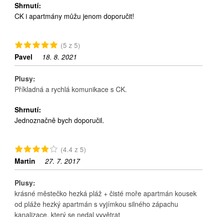
Shrnutí:
CK i apartmány můžu jenom doporučit!
(5 z 5)
Pavel
18. 8. 2021
Plusy:
Příkladná a rychlá komunikace s CK.
Shrnutí:
Jednoznačně bych doporučil.
(4.4 z 5)
Martin
27. 7. 2017
Plusy:
krásné městečko hezká pláž + čisté moře apartmán kousek
od pláže hezký apartmán s vyjímkou silného zápachu
kanalizace, který se nedal vyvětrat