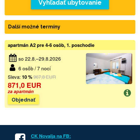
Vyhľadať ubytovanie
Další možné termíny
apartmán A2 pre 4-6 osôb, 1. poschodie
so 22.8.–29.8.2026
6 osôb / 7 nocí
Sleva:
10 %
967,8 EUR
871,0 EUR
za apartmán
Objednať
CK Novalja na FB: