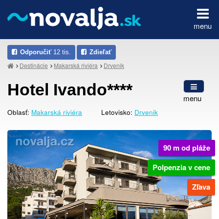
menu
Odporučiť
12 tis.
Zdieľať
Destinácie
Makarská riviéra
Drvenik
Hotel Ivando****
menu
Oblasť:
Makarská riviéra
Letovisko:
Drvenik
90 m od pláže
Polpenzia v cene
Zľava