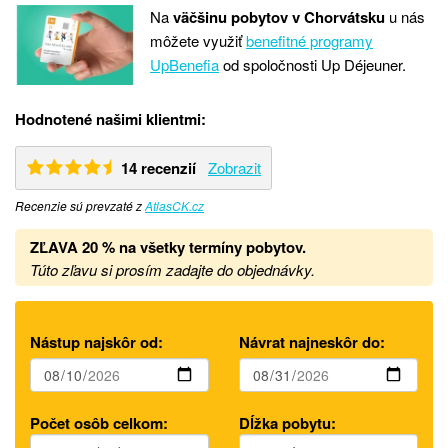
Na
väčšinu pobytov v Chorvátsku
u nás
môžete využiť
benefitné programy
UpBenefia
od spoločnosti Up Déjeuner.
Hodnotené našimi klientmi:
14 recenzií
Zobrazit
Recenzie sú prevzaté z
AtlasCK.cz
ZĽAVA 20 %
na
všetky termíny pobytov.
Túto zľavu si prosím zadajte do objednávky.
Nástup najskôr od:
Návrat najneskôr do:
Počet osôb celkom:
Dĺžka pobytu: