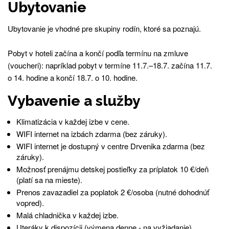
Ubytovanie
Ubytovanie je vhodné pre skupiny rodín, ktoré sa poznajú.
Pobyt v hoteli začína a končí podľa termínu na zmluve
(voucheri): napríklad pobyt v termíne 11.7.–18.7. začína 11.7.
o 14. hodine a končí 18.7. o 10. hodine.
Vybavenie a služby
Klimatizácia v každej izbe v cene.
WIFI internet na izbách zdarma (bez záruky).
WIFI internet je dostupný v centre Drvenika zdarma (bez
záruky).
Možnosť prenájmu detskej postieľky za príplatok 10 €/deň
(platí sa na mieste).
Prenos zavazadiel za poplatok 2 €/osoba (nutné dohodnúť
vopred).
Malá chladnička v každej izbe.
Uteráky k dispozícii (výmena denne - na vyžiadanie).