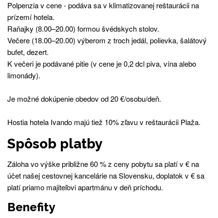
Polpenzia v cene - podáva sa v klimatizovanej reštaurácii na
prízemí hotela.
Raňajky (8.00–20.00) formou švédskych stolov.
Večere (18.00–20.00) výberom z troch jedál, polievka, šalátový
bufet, dezert.
K večeri je podávané pitie (v cene je 0,2 dcl piva, vína alebo
limonády).
Je možné dokúpenie obedov od 20 €/osobu/deň.
Hostia hotela Ivando majú tiež 10% zľavu v reštaurácii Plaža.
Spôsob platby
Záloha vo výške približne 60 % z ceny pobytu sa platí v € na
účet našej cestovnej kancelárie na Slovensku, doplatok v € sa
platí priamo majiteľovi apartmánu v deň príchodu.
Benefity