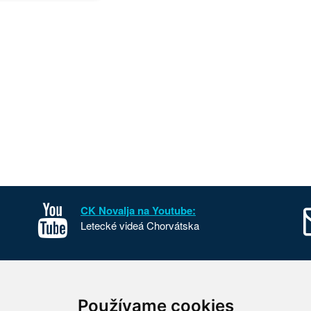
CK Novalja na Youtube:
Letecké videá Chorvátska
sko
Kontakt
Používame cookies