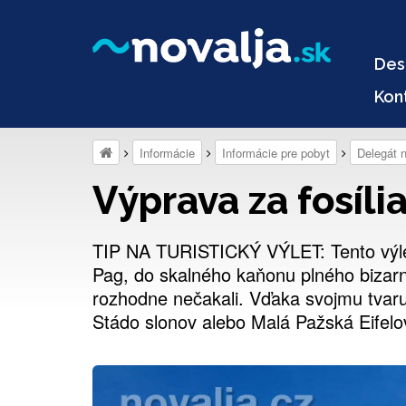
Des
Kon
Informácie
Informácie pre pobyt
Delegát 
Výprava za fosíli
TIP NA TURISTICKÝ VÝLET: Tento výlet
Pag, do skalného kaňonu plného bizarn
rozhodne nečakali. Vďaka svojmu tvaru 
Stádo slonov alebo Malá Pažská Eifelo