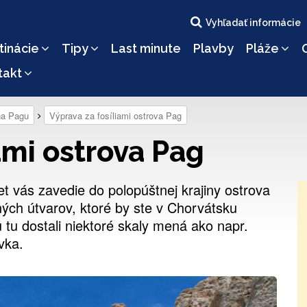
Vyhľadať informácie
tinácie
Tipy
Last minute
Plavby
Pláže
takt
na Pagu
Výprava za fosíliami ostrova Pag
ami ostrova Pag
 vás zavedie do polopúštnej krajiny ostrova
ých útvarov, ktoré by ste v Chorvátsku
tu dostali niektoré skaly mená ako napr.
vka.