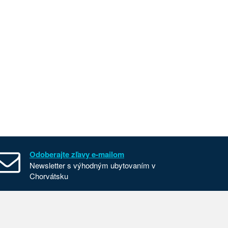
Odoberajte zľavy e-mailom
Newsletter s výhodným ubytovaním v
Chorvátsku
Všeobecné zmluvné podmienky