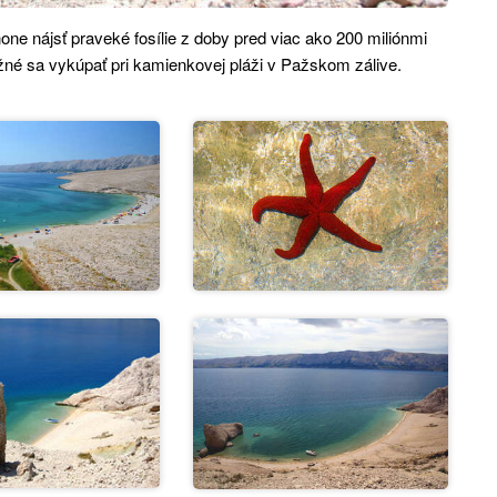
 nájsť praveké fosílie z doby pred viac ako 200 miliónmi
né sa vykúpať pri kamienkovej pláži v Pažskom zálive.