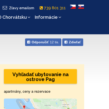
739 801 311
Zľavy emailom
O Chorvátsku
Informácie
Odporučiť
12 tis.
Zdieľať
Vyhľadať ubytovanie na
ostrove Pag
apartmány, ceny a rezervace