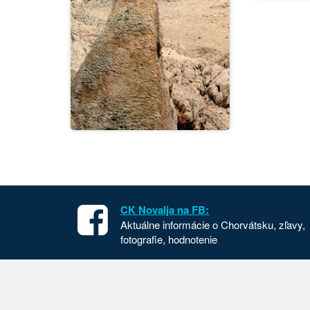
CK Novalja na FB:
Aktuálne informácie o Chorvátsku, zľavy,
fotografie, hodnotenie
Apartmány v Chorvátsku
Chorvát