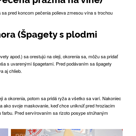
rá sa pred koncom pečenia polieva zmesou vína s trochou
ora (Špagety s plodmi
ty apod.) sa orestujú na oleji, okorenia sa, môžu sa pridať
eša s uvarenými špagetami. Pred podávaním sa špagety
aj chlieb.
eji a okorenia, potom sa pridá ryža a všetko sa varí. Nakoniec
íva ako svoje maskovanie, keď chce uniknúť pred hroziacim
 farbu. Pred servírovaním sa rizoto posype strúhaným