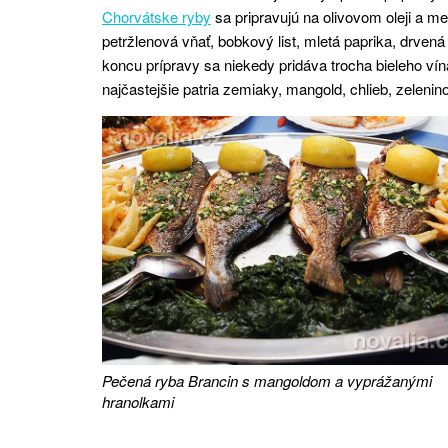
Chorvátske ryby
sa pripravujú na olivovom oleji a me
petržlenová vňať, bobkový list, mletá paprika, drvená
koncu prípravy sa niekedy pridáva trocha bieleho vín
najčastejšie patria zemiaky, mangold, chlieb, zeleni
Pečená ryba Brancin s mangoldom a vyprážanými
hranolkami