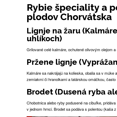
Rybie špeciality a 
plodov Chorvátska
Lignje na žaru (Kalmár
uhlíkoch)
Grilované celé kalmáre, ochutené olivovým olejom
Pržene lignje (Vypráža
Kalmáre sa nakrájajú na kolieska, obalia sa v múke a
zemiakmi či hranolkami a tatárskou omáčkou, často a
Brodet (Dusená ryba al
Chobotnica alebo ryby podusené na cibuľke, pridáva
v jednom hrnci. Brodet sa podáva s polentou (kaša z