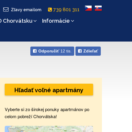
739 801 311
Zľavy emailom
O Chorvátsku
Informácie
Odporučiť
12 tis.
Zdieľať
Hľadať voľné apartmány
Vyberte si zo širokej ponuky apartmánov po
celom pobreží Chorvátska!