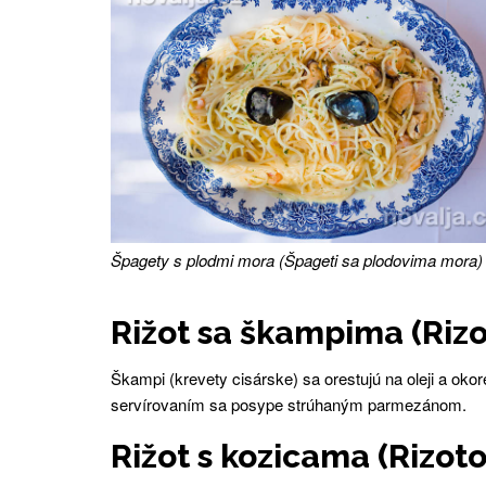
Špagety s plodmi mora (Špageti sa plodovima mora)
Rižot sa škampima (Rizo
Škampi (krevety cisárske) sa orestujú na oleji a okor
servírovaním sa posype strúhaným parmezánom.
Rižot s kozicama (Rizot