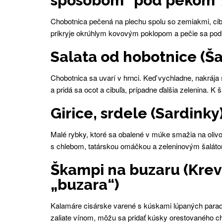
spôsobom "pod pekom"
Chobotnica pečená na plechu spolu so zemiakmi, ci
prikryje okrúhlym kovovým poklopom a pečie sa pod
Salata od hobotnice (Ša
Chobotnica sa uvarí v hrnci. Keď vychladne, nakrája
a pridá sa ocot a cibuľa, prípadne ďalšia zelenina. 
Girice, srdele (Sardinky
Malé rybky, ktoré sa obalené v múke smažia na olivov
s chlebom, tatárskou omáčkou a zeleninovým šalát
Škampi na buzaru (Krev
„buzara“)
Kalamáre cisárske varené s kúskami lúpaných parad
zaliate vínom, môžu sa pridať kúsky orestovaného ch