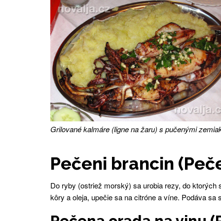
Grilované kalmáre (ligne na žaru) s pučenými zemia
Pečeni brancin (Peč
Do ryby (ostriež morský) sa urobia rezy, do ktorých s
kôry a oleja, upečie sa na citróne a víne. Podáva s
Pečena orada na vinu (