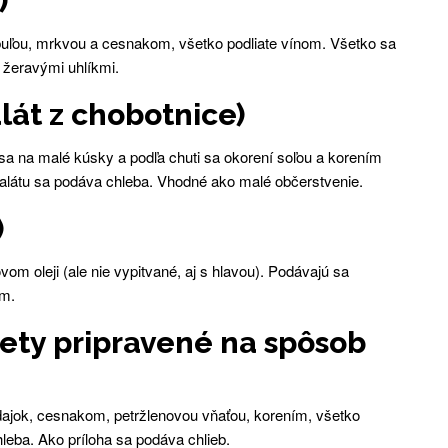
)
buľou, mrkvou a cesnakom, všetko podliate vínom. Všetko sa
 žeravými uhlíkmi.
lát z chobotnice)
 sa na malé kúsky a podľa chuti sa okorení soľou a korením
K šalátu sa podáva chleba. Vhodné ako malé občerstvenie.
)
om oleji (ale nie vypitvané, aj s hlavou). Podávajú sa
om.
ety pripravené na spôsob
ajok, cesnakom, petržlenovou vňaťou, korením, všetko
leba. Ako príloha sa podáva chlieb.