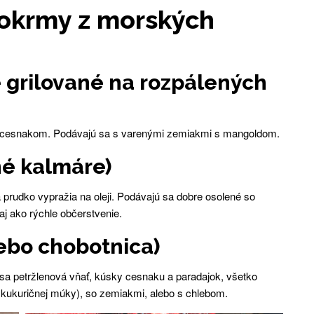
pokrmy z morských
e grilované na rozpálených
 a cesnakom. Podávajú sa s varenými zemiakmi s mangoldom.
né kalmáre)
 prudko vypražia na oleji. Podávajú sa dobre osolené so
j ako rýchle občerstvenie.
ebo chobotnica)
 sa petržlenová vňať, kúsky cesnaku a paradajok, všetko
 kukuričnej múky), so zemiakmi, alebo s chlebom.