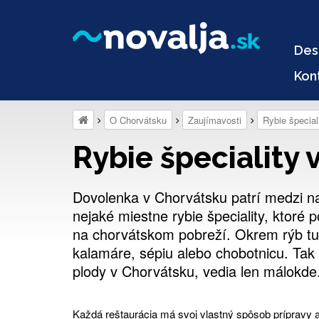
Des
Kon
O Chorvátsku
Zaujímavosti
Rybie špecial
Rybie špeciality 
Dovolenka v Chorvátsku patrí medzi naj
nejaké miestne rybie špeciality, ktoré 
na chorvátskom pobreží. Okrem rýb tu 
kalamáre, sépiu alebo chobotnicu. Tak 
plody v Chorvátsku, vedia len málokde
Každá reštaurácia má svoj ​​vlastný spôsob prípravy 