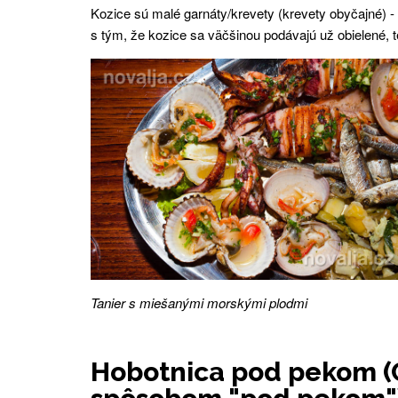
Kozice sú malé garnáty/krevety (krevety obyčajné) -
s tým, že kozice sa väčšinou podávajú už obielené, 
Tanier s miešanými morskými plodmi
Hobotnica pod pekom (