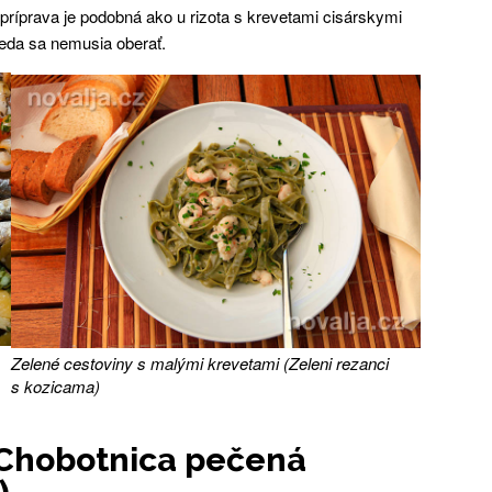
 príprava je podobná ako u rizota s krevetami cisárskymi
teda sa nemusia oberať.
Zelené cestoviny s malými krevetami (Zeleni rezanci
s kozicama)
Chobotnica pečená