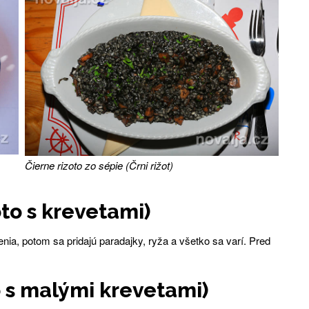
Čierne rizoto zo sépie (Črni rižot)
to s krevetami)
enia, potom sa pridajú paradajky, ryža a všetko sa varí. Pred
o s malými krevetami)