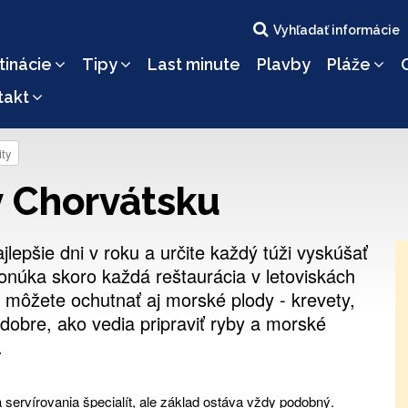
Vyhľadať informácie
tinácie
Tipy
Last minute
Plavby
Pláže
takt
ity
v Chorvátsku
lepšie dni v roku a určite každý túži vyskúšať
ponúka skoro každá reštaurácia v letoviskách
môžete ochutnať aj morské plody - krevety,
dobre, ako vedia pripraviť ryby a morské
.
a servírovania špecialít, ale základ ostáva vždy podobný.