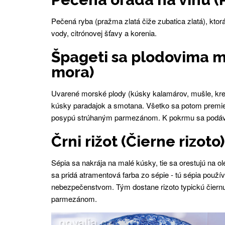
Pečená ryba (pražma zlatá čiže zubatica zlatá), kto
vody, citrónovej šťavy a korenia.
Špageti sa plodovima m
mora)
Uvarené morské plody (kúsky kalamárov, mušle, kreve
kúsky paradajok a smotana. Všetko sa potom premi
posypú strúhaným parmezánom. K pokrmu sa podáva 
Črni rižot (Čierne rizoto)
Sépia sa nakrája na malé kúsky, tie sa orestujú na ol
sa pridá atramentová farba zo sépie - tú sépia použ
nebezpečenstvom. Tým dostane rizoto typickú čiernu
parmezánom.