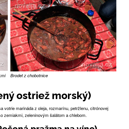
kmi
Brodet z chobotnice
ený ostriež morský)
a votrie marináda z oleja, rozmarínu, petržlenu, citrónovej
a so zemiakmi, zeleninovým šalátom a chlebom.
Pečená pražma na víne)