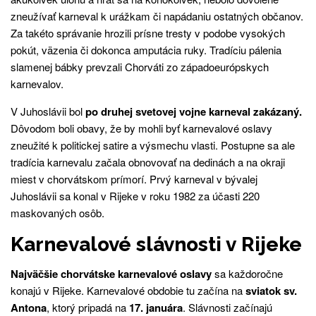
zneužívať karneval k urážkam či napádaniu ostatných občanov.
Za takéto správanie hrozili prísne tresty v podobe vysokých
pokút, väzenia či dokonca amputácia ruky. Tradíciu pálenia
slamenej bábky prevzali Chorváti zo západoeurópskych
karnevalov.
V Juhoslávii bol
po druhej svetovej vojne karneval zakázaný.
Dôvodom boli obavy, že by mohli byť karnevalové oslavy
zneužité k politickej satire a výsmechu vlasti. Postupne sa ale
tradícia karnevalu začala obnovovať na dedinách a na okraji
miest v chorvátskom prímorí. Prvý karneval v bývalej
Juhoslávii sa konal v Rijeke v roku 1982 za účasti 220
maskovaných osôb.
Karnevalové slávnosti v Rijeke
Najväčšie chorvátske karnevalové oslavy
sa každoročne
konajú v Rijeke. Karnevalové obdobie tu začína na
sviatok sv.
Antona
, ktorý pripadá na
17. januára
. Slávnosti začínajú