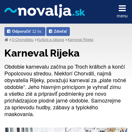
menu
Odporučiť
12 tis.
Zdieľať
O Chorvátsku
Kultúra a zábava
Karneval Rijeka
Karneval Rijeka
Obdobie karnevalu začína po Troch kráľoch a končí
Popolcovou stredou. Niektorí Chorváti, najmä
obyvatelia Rijeky, považujú karneval za „piate ročné
obdobie“. Jeho hlavným princípom je vyhnať zimu
a všetko zlé a pripraviť podmienky pre novo
prichádzajúce plodné jarné obdobie. Samozrejme
za sprievodu hudby, zábavy a typického
maskovania.