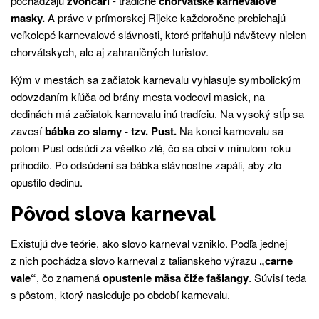
pochádzajú
zvončari
- tradičné
chorvátske karnevalové
masky.
A práve v prímorskej Rijeke každoročne prebiehajú
veľkolepé karnevalové slávnosti, ktoré priťahujú návštevy nielen
chorvátskych, ale aj zahraničných turistov.
Kým v mestách sa začiatok karnevalu vyhlasuje symbolickým
odovzdaním kľúča od brány mesta vodcovi masiek, na
dedinách má začiatok karnevalu inú tradíciu. Na vysoký stĺp sa
zavesí
bábka zo slamy - tzv. Pust.
Na konci karnevalu sa
potom Pust odsúdi za všetko zlé, čo sa obci v minulom roku
prihodilo. Po odsúdení sa bábka slávnostne zapáli, aby zlo
opustilo dedinu.
Pôvod slova karneval
Existujú dve teórie, ako slovo karneval vzniklo. Podľa jednej
z nich pochádza slovo karneval z talianskeho výrazu
„carne
vale“
, čo znamená
opustenie mäsa čiže fašiangy
. Súvisí teda
s pôstom, ktorý nasleduje po období karnevalu.