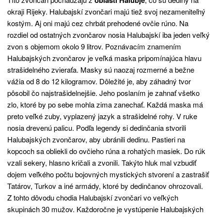
okraji Rijeky. Halubajskí zvončari majú tiež svoj nezameniteľný
kostým. Aj oni majú cez chrbát prehodené ovčie rúno. Na
rozdiel od ostatných zvončarov nosia Halubajskí iba jeden veľký
zvon s objemom okolo 9 litrov. Poznávacím znamením
Halubajských zvončarov je veľká maska ​​pripomínajúca hlavu
strašidelného zvieraťa. Masky sú naozaj rozmerné a bežne
vážia od 8 do 12 kilogramov. Dôležité je, aby záhadný tvor
pôsobil čo najstrašidelnejšie. Jeho poslaním je zahnať všetko
zlo, ktoré by po sebe mohla zima zanechať. Každá maska ​​má
preto veľké zuby, vyplazený jazyk a strašidelné rohy. V ruke
nosia drevenú palicu. Podľa legendy si dedinčania stvorili
Halubajských zvončarov, aby ubránili dedinu. Pastieri na
kopcoch sa obliekli do ovčieho rúna a rohatých masiek. Do rúk
vzali sekery, hlasno kričali a zvonili. Takýto hluk mal vzbudiť
dojem veľkého počtu bojovných mystických stvorení a zastrašiť
Tatárov, Turkov a iné armády, ktoré by dedinčanov ohrozovali.
Z tohto dôvodu chodia Halubajskí zvončari vo veľkých
skupinách 30 mužov. Každoročne je vystúpenie Halubajských