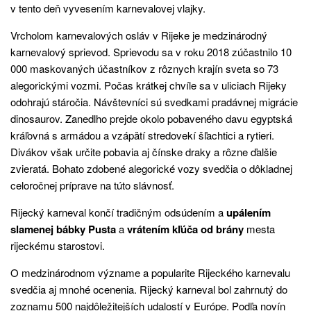
v tento deň vyvesením karnevalovej vlajky.
Vrcholom karnevalových osláv v Rijeke je medzinárodný
karnevalový sprievod. Sprievodu sa v roku 2018 zúčastnilo 10
000 maskovaných účastníkov z rôznych krajín sveta so 73
alegorickými vozmi. Počas krátkej chvíle sa v uliciach Rijeky
odohrajú stáročia. Návštevníci sú svedkami pradávnej migrácie
dinosaurov. Zanedlho prejde okolo pobaveného davu egyptská
kráľovná s armádou a vzápätí stredovekí šľachtici a rytieri.
Divákov však určite pobavia aj čínske draky a rôzne ďalšie
zvieratá. Bohato zdobené alegorické vozy svedčia o dôkladnej
celoročnej príprave na túto slávnosť.
Rijecký karneval končí tradičným odsúdením a
upálením
slamenej bábky Pusta
a
vrátením kľúča od brány
mesta
rijeckému starostovi.
O medzinárodnom význame a popularite Rijeckého karnevalu
svedčia aj mnohé ocenenia. Rijecký karneval bol zahrnutý do
zoznamu 500 najdôležitejších udalostí v Európe. Podľa novín