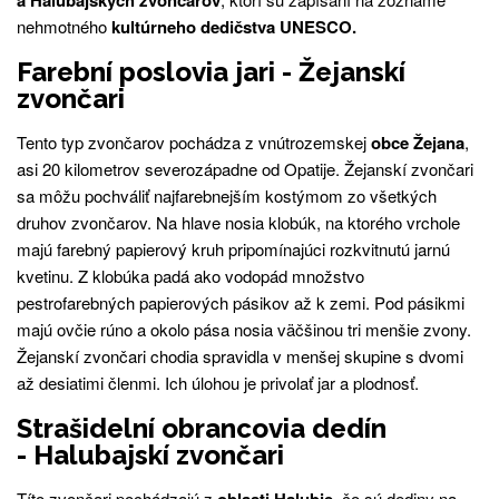
a Halubajských zvončarov
nehmotného
kultúrneho dedičstva UNESCO.
Farební poslovia jari - Žejanskí
zvončari
Tento typ zvončarov pochádza z vnútrozemskej
obce Žejana
,
asi 20 kilometrov severozápadne od Opatije. Žejanskí zvončari
sa môžu pochváliť najfarebnejším kostýmom zo všetkých
druhov zvončarov. Na hlave nosia klobúk, na ktorého vrchole
majú farebný papierový kruh pripomínajúci rozkvitnutú jarnú
kvetinu. Z klobúka padá ako vodopád množstvo
pestrofarebných papierových pásikov až k zemi. Pod pásikmi
majú ovčie rúno a okolo pása nosia väčšinou tri menšie zvony.
Žejanskí zvončari chodia spravidla v menšej skupine s dvomi
až desiatimi členmi. Ich úlohou je privolať jar a plodnosť.
Strašidelní obrancovia dedín
- Halubajskí zvončari
Títo zvončari pochádzajú z
oblasti Halubje
, čo sú dediny na