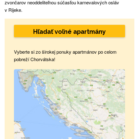
zvončarov neoddeliteľnou súčasťou karnevalových osláv
v Rijeke.
Hľadať voľné apartmány
Vyberte si zo širokej ponuky apartmánov po celom
pobreží Chorvátska!