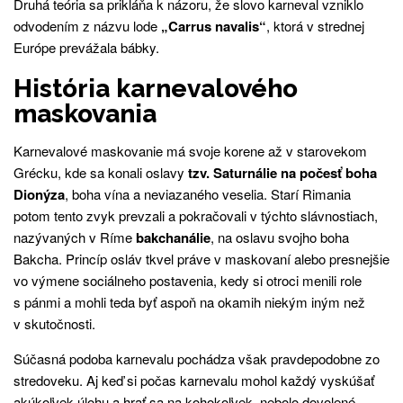
Druhá teória sa prikláňa k názoru, že slovo karneval vzniklo
odvodením z názvu lode
„Carrus navalis“
, ktorá v strednej
Európe prevážala bábky.
História karnevalového
maskovania
Karnevalové maskovanie má svoje korene až v starovekom
Grécku, kde sa konali oslavy
tzv. Saturnálie na počesť boha
Dionýza
, boha vína a neviazaného veselia. Starí Rimania
potom tento zvyk prevzali a pokračovali v týchto slávnostiach,
nazývaných v Ríme
bakchanálie
, na oslavu svojho boha
Bakcha. Princíp osláv tkvel práve v maskovaní alebo presnejšie
vo výmene sociálneho postavenia, kedy si otroci menili role
s pánmi a mohli teda byť aspoň na okamih niekým iným než
v skutočnosti.
Súčasná podoba karnevalu pochádza však pravdepodobne zo
stredoveku. Aj keď si počas karnevalu mohol každý vyskúšať
akúkoľvek úlohu a hrať sa na kohokoľvek, nebolo dovolené