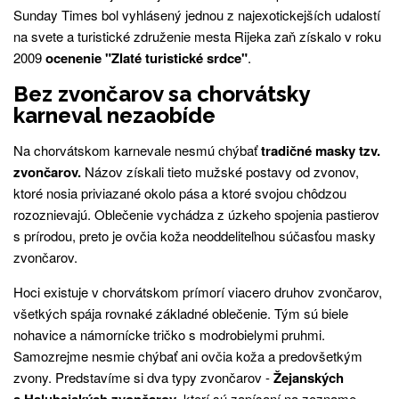
Sunday Times bol vyhlásený jednou z najexotickejších udalostí
na svete a turistické združenie mesta Rijeka zaň získalo v roku
2009
ocenenie "Zlaté turistické srdce"
.
Bez zvončarov sa chorvátsky
karneval nezaobíde
Na chorvátskom karnevale nesmú chýbať
tradičné masky tzv.
zvončarov.
Názov získali tieto mužské postavy od zvonov,
ktoré nosia priviazané okolo pása a ktoré svojou chôdzou
rozoznievajú. Oblečenie vychádza z úzkeho spojenia pastierov
s prírodou, preto je ovčia koža neoddeliteľnou súčasťou masky
zvončarov.
Hoci existuje v chorvátskom prímorí viacero druhov zvončarov,
všetkých spája rovnaké základné oblečenie. Tým sú biele
nohavice a námornícke tričko s modrobielymi pruhmi.
Samozrejme nesmie chýbať ani ovčia koža a predovšetkým
zvony. Predstavíme si dva typy zvončarov -
Žejanských
, ktorí sú zapísaní na zozname