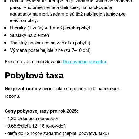
Hostia ubytovaní v kempe majú zadarmo: vstup do vodného
parku, vnútornej herne a dielničiek, na nafukovacie
aquaparky na mori, zadarmo sú tiež nabíjacie stanice pre
elektromobily.
Uteráky (1 veľký + 1 malý)/osobu/pobyt
Sušiaky na bielizeň
Toaletný papier (len na začiatku pobytu)
Výmena posteľnej bielizne (za 7–10 dní)
Prosíme vás o dodržiavanie
Domovného poriadku
.
Pobytová taxa
Nie je zahrnutá v cene
- platí sa po príchode na recepcii
rezortu.
Ceny pobytovej taxy pre rok 2025:
- 1,30 €/dospelá osoba/deň
- 0,65 €/dieťa 12–18 rokov/deň
- dieťa do 12 rokov zadarmo (neplatí pobytovú taxu)