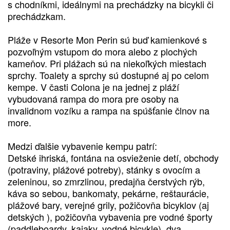
s chodníkmi, ideálnymi na prechádzky na bicykli či
prechádzkam.
Pláže v Resorte Mon Perin sú buď kamienkové s
pozvoľným vstupom do mora alebo z plochých
kameňov. Pri plážach sú na niekoľkých miestach
sprchy. Toalety a sprchy sú dostupné aj po celom
kempe. V časti Colona je na jednej z pláží
vybudovaná rampa do mora pre osoby na
invalidnom vozíku a rampa na spúšťanie člnov na
more.
Medzi ďalšie vybavenie kempu patrí:
Detské ihriská, fontána na osvieženie detí, obchody
(potraviny, plážové potreby), stánky s ovocím a
zeleninou, so zmrzlinou, predajňa čerstvých rýb,
káva so sebou, bankomaty, pekárne, reštaurácie,
plážové bary, verejné grily, požičovňa bicyklov (aj
detských ), požičovňa vybavenia pre vodné športy
(paddleboardy, kajaky, vodné bicykle), dva