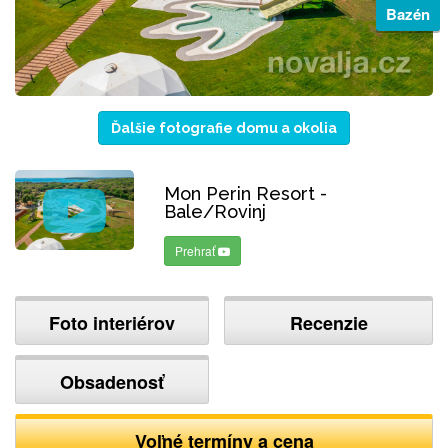
Bazén
Ďalšie fotografie domu a okolia
Mon Perin Resort -
Bale/Rovinj
Prehrať
Foto interiérov
Recenzie
Obsadenosť
Voľné termíny a cena