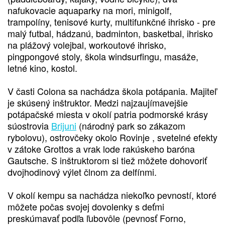
nafukovacie aquaparky na mori, minigolf,
trampolíny, tenisové kurty, multifunkčné ihrisko - pre
malý futbal, hádzanú, badminton, basketbal, ihrisko
na plážový volejbal, workoutové ihrisko,
pingpongové stoly, škola windsurfingu, masáže,
letné kino, kostol.
V časti Colona sa nachádza škola potápania. Majiteľ
je skúsený inštruktor. Medzi najzaujímavejšie
potápačské miesta v okolí patria podmorské krásy
súostrovia
Brijuni
(národný park so zákazom
rybolovu), ostrovčeky okolo Rovinje , svetelné efekty
v zátoke Grottos a vrak lode rakúskeho baróna
Gautsche. S inštruktorom si tiež môžete dohovoriť
dvojhodinový výlet člnom za delfínmi.
V okolí kempu sa nachádza niekoľko pevností, ktoré
môžete počas svojej dovolenky s deťmi
preskúmavať podľa ľubovôle (pevnosť Forno,