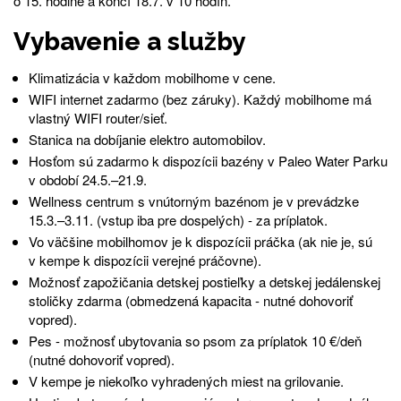
o 15. hodine a končí 18.7. v 10 hodín.
Vybavenie a služby
Klimatizácia v každom mobilhome v cene.
WIFI internet zadarmo (bez záruky). Každý mobilhome má
vlastný WIFI router/sieť.
Stanica na dobíjanie elektro automobilov.
Hosťom sú zadarmo k dispozícii bazény v Paleo Water Parku
v období 24.5.–21.9.
Wellness centrum s vnútorným bazénom je v prevádzke
15.3.–3.11. (vstup iba pre dospelých) - za príplatok.
Vo väčšine mobilhomov je k dispozícii práčka (ak nie je, sú
v kempe k dispozícii verejné práčovne).
Možnosť zapožičania detskej postieľky a detskej jedálenskej
stoličky zdarma (obmedzená kapacita - nutné dohovoriť
vopred).
Pes - možnosť ubytovania so psom za príplatok 10 €/deň
(nutné dohovoriť vopred).
V kempe je niekoľko vyhradených miest na grilovanie.