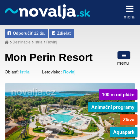
menu
Odporučiť
12 tis.
Zdieľať
Destinácie
Istria
Rovinj
Mon Perin Resort
menu
Oblasť:
Istria
Letovisko:
Rovinj
100 m od pláže
Animační programy
Zľava
Aquapark