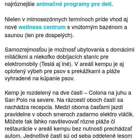
najrôznejšie
.
animačné programy pre deti
Nielen v mimosezónnych termínoch príde vhod aj
nové
s vnútorným bazénom a
wellness centrum
saunou (len pre dospelých).
Samozrejmosťou je možnosť ubytovania s domácimi
miláčikmi a niekoľko dobíjacích staníc pre
elektromobily (Teslá aj iné). V areáli kempu je aj
oplotený výbeh pre psov s prekážkami a pláže
vyhradené na kúpanie psov.
Kemp je rozdelený na dve časti – Colona na juhu a
San Polo na severe. Na rázcestí oboch častí sa
nachádza recepcia. Medzi oboma časťami jazdí
pravidelne v oboch smeroch zadarmo elektro vláčik.
Môžete tak ľahko navštevovať rôzne pláže či
reštaurácie v areáli kempu bez nutnosti prechádzať
autom. Jednotlivé časti sú od seba oddelené lesom