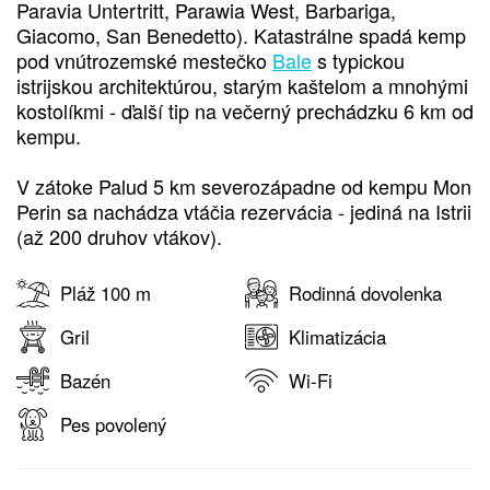
Paravia Untertritt, Parawia West, Barbariga,
Giacomo, San Benedetto). Katastrálne spadá kemp
pod vnútrozemské mestečko
Bale
s typickou
istrijskou architektúrou, starým kaštelom a mnohými
kostolíkmi - ďalší tip na večerný prechádzku 6 km od
kempu.
V zátoke Palud 5 km severozápadne od kempu Mon
Perin sa nachádza vtáčia rezervácia - jediná na Istrii
(až 200 druhov vtákov).
Pláž 100 m
Rodinná dovolenka
Gril
Klimatizácia
Bazén
Wi-Fi
Pes povolený