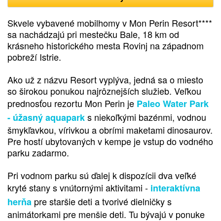
Skvele vybavené mobilhomy v Mon Perin Resort****
sa nachádzajú pri mestečku Bale, 18 km od
krásneho historického mesta Rovinj na západnom
pobreží Istrie.
Ako už z názvu Resort vyplýva, jedná sa o miesto
so širokou ponukou najrôznejších služieb. Veľkou
prednosťou rezortu Mon Perin je
Paleo Water Park
s niekoľkými bazénmi, vodnou
- úžasný aquapark
šmykľavkou, vírivkou a obrími maketami dinosaurov.
Pre hostí ubytovaných v kempe je vstup do vodného
parku zadarmo.
Pri vodnom parku sú ďalej k dispozícii dva veľké
kryté stany s vnútornými aktivitami -
interaktívna
pre staršie deti a tvorivé dielničky s
herňa
animátorkami pre menšie deti. Tu bývajú v ponuke