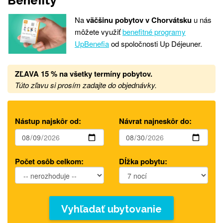
Benefity
Na
väčšinu pobytov v Chorvátsku
u nás
môžete využiť
benefitné programy
UpBenefia
od spoločnosti Up Déjeuner.
ZĽAVA 15 %
na
všetky termíny pobytov.
Túto zľavu si prosím zadajte do objednávky.
Nástup najskôr od:
Návrat najneskôr do:
Počet osôb celkom:
Dĺžka pobytu:
Vyhľadať ubytovanie