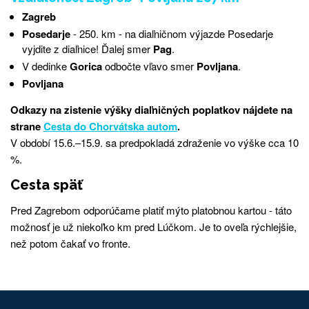
Zagreb
Posedarje
- 250.
km - na diaľničnom výjazde Posedarje
vyjdite z diaľnice!
Ďalej smer
Pag
.
V dedinke
Gorica
odbočte
vľavo
smer
Povljana
.
Povljana
Odkazy na zistenie výšky diaľničných poplatkov nájdete na
strane
Cesta do Chorvátska autom
.
V období 15.6.–15.9.
sa predpokladá zdraženie vo výške cca 10
%.
Cesta späť
Pred Zagrebom odporúčame platiť mýto platobnou kartou - táto
možnosť je už niekoľko km pred Lúčkom. Je to oveľa rýchlejšie,
než potom čakať vo fronte.