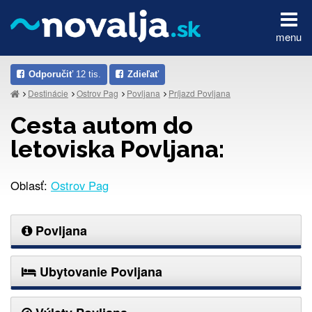
menu
Odporučiť
12 tis.
Zdieľať
Destinácie
Ostrov Pag
Povljana
Príjazd Povljana
Cesta autom do
letoviska Povljana:
Oblasť:
Ostrov Pag
Povljana
Ubytovanie Povljana