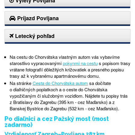
Výlety Povljana
Príjazd Povljana
Letecký pohľad
Na cestu do Chorvátska vlastným autom vás vybavíme
starostlivo vypracovanými
pokynmi na cestu
s popisom trasy
vrátane fotografií dôležitých križovatiek a presného popisu
trasy až k vybranému apartmánovému domu.
Na stránke
Cesta do Chorvátska autom
sa dočítate
o diaľničných poplatkoch a o ceste do Chorvátska
vypožičaným či služobným vozidlom. Nájdete tu
popis
y
trás
z
Bratislavy
do
Zagrebu
(395
km
-
cez
Maďarsko
) a z
Banskej
Bystrice
do Zagrebu (532
km -
cez
Maďarsko
).
Po diaľnici a cez Pažský most (most
zadarmo)
Vzdialenosť Zagreb–Povljana 287 km