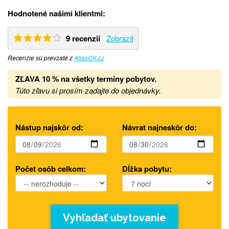
Hodnotené našimi klientmi:
9 recenzií
Zobrazit
Recenzie sú prevzaté z
AtlasCK.cz
ZĽAVA 10 % na všetky termíny pobytov.
Túto zľavu si prosím zadajte do objednávky.
Nástup najskôr od:
Návrat najneskôr do:
Počet osôb celkom:
Dĺžka pobytu:
Vyhľadať ubytovanie