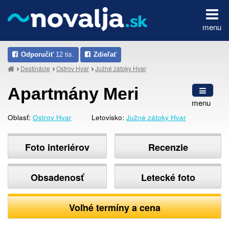
menu
Odporučiť
12 tis.
Zdieľať
Destinácie
Ostrov Hvar
Južné zátoky Hvar
Apartmány Meri
menu
Oblasť:
Ostrov Hvar
Letovisko:
Južné zátoky Hvar
Foto interiérov
Recenzie
Obsadenosť
Letecké foto
Voľné termíny a cena