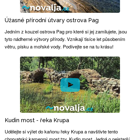
Úžasné přírodní útvary ostrova Pag
Jedním z kouzel ostrova Pag pro které si jej zamilujete, jsou
tyto nádherné výtvory přírody. Vznikají tisíce let působením
větru, písku a mořské vody. Podívejte se na tu krásu!
Kudin most - řeka Krupa
Udělejte si výlet do kaňonu řeky Krupa a navštivte tento
chorvatský kamenný most tzv. Kudin most. Jedná o nejstarší