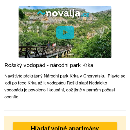
Rošský vodopád - národní park Krka
Navštivte překrásný Národní park Krka v Chorvatsku. Plavte se
lodí po řece Krka až k vodopádu Roški slap! Nedaleko
vodopádu je povoleno i koupání, což jistě v parném počasí
oceníte.
Hľadať voľné apartmány