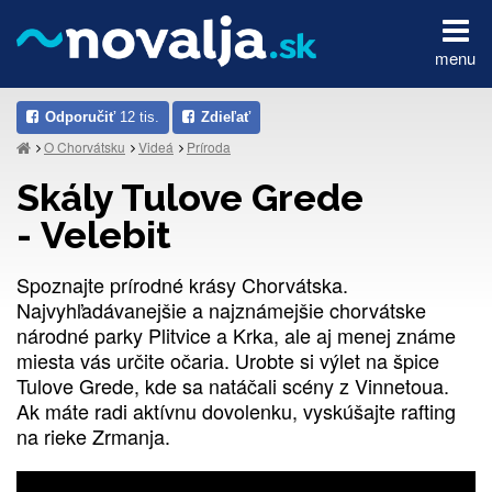
menu
Odporučiť
12 tis.
Zdieľať
O Chorvátsku
Videá
Príroda
Skály Tulove Grede
- Velebit
Spoznajte prírodné krásy Chorvátska.
Najvyhľadávanejšie a najznámejšie chorvátske
národné parky Plitvice a Krka, ale aj menej známe
miesta vás určite očaria. Urobte si výlet na špice
Tulove Grede, kde sa natáčali scény z Vinnetoua.
Ak máte radi aktívnu dovolenku, vyskúšajte rafting
na rieke Zrmanja.