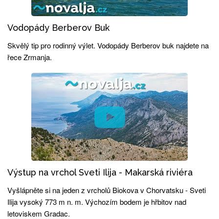
Vodopády Berberov Buk
Skvělý tip pro rodinný výlet. Vodopády Berberov buk najdete na
řece Zrmanja.
Výstup na vrchol Sveti Ilija - Makarská riviéra
Vyšlápněte si na jeden z vrcholů Biokova v Chorvatsku - Sveti
Ilija vysoký 773 m n. m. Výchozím bodem je hřbitov nad
letoviskem Gradac.