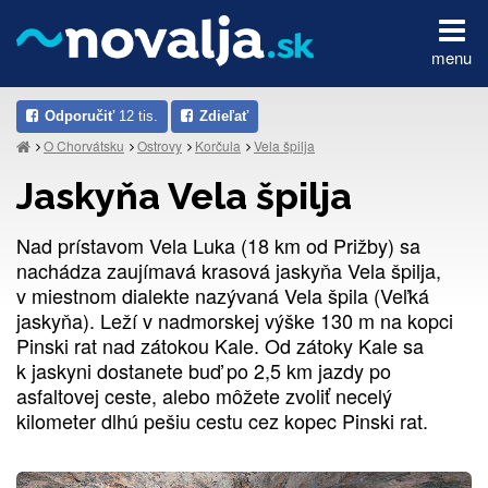
menu
Odporučiť
12 tis.
Zdieľať
O Chorvátsku
Ostrovy
Korčula
Vela špilja
Jaskyňa Vela špilja
Nad prístavom Vela Luka (18 km od Prižby) sa
nachádza zaujímavá krasová jaskyňa Vela špilja,
v miestnom dialekte nazývaná Vela špila (Veľká
jaskyňa). Leží v nadmorskej výške 130 m na kopci
Pinski rat nad zátokou Kale. Od zátoky Kale sa
k jaskyni dostanete buď po 2,5 km jazdy po
asfaltovej ceste, alebo môžete zvoliť necelý
kilometer dlhú pešiu cestu cez kopec Pinski rat.