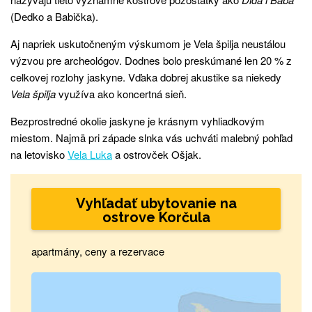
(Dedko a Babička).
Aj napriek uskutočneným výskumom je Vela špilja neustálou
výzvou pre archeológov. Dodnes bolo preskúmané len 20 % z
celkovej rozlohy jaskyne. Vďaka dobrej akustike sa niekedy
Vela špilja
využíva ako koncertná sieň.
Bezprostredné okolie jaskyne je krásnym vyhliadkovým
miestom. Najmä pri západe slnka vás uchváti malebný pohľad
na letovisko
Vela Luka
a ostrovček Ošjak.
Vyhľadať ubytovanie na
ostrove Korčula
apartmány, ceny a rezervace