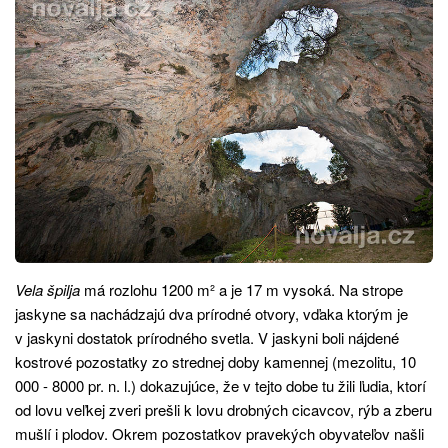
Vela špilja
má rozlohu 1200 m² a je 17 m vysoká. Na strope
jaskyne sa nachádzajú dva prírodné otvory, vďaka ktorým je
v jaskyni dostatok prírodného svetla. V jaskyni boli nájdené
kostrové pozostatky zo strednej doby kamennej (mezolitu, 10
000 - 8000 pr. n. l.) dokazujúce, že v tejto dobe tu žili ľudia, ktorí
od lovu veľkej zveri prešli k lovu drobných cicavcov, rýb a zberu
mušlí i plodov. Okrem pozostatkov pravekých obyvateľov našli