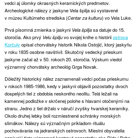
vedci aj úlomky okrasných keramických predmetov.
Archeologické nálezy z jaskyne Vela špilja sú vystavené
v múzeu Kultúrneho strediska (
Centar za kulturu
) vo Vela Luke.
Prvá písomná zmienka o jaskyni
Vela špilja
sa datuje do 15.
storočia. Ako prvý
Velu špilju
vo svojej knihe o histórii
ostrova
Korčuly
opísal chorvátsky historik Nikola Ostojić, ktorý jaskyňu
v roku 1835 osobne navštívil. Skutočný vedecký prieskum
jaskyne začal až v 50. rokoch 20. storočia. Výskum viedol
významný chorvátsky archeológ Grga Novak.
Dôležitý historický nález zaznamenali vedci počas prieskumu
v rokoch 1985-1986, kedy v jaskyni objavili pozostatky dvoch
dospelých tiel z obdobia neskorého neolitu. Telá ležali na
kamennej podložke v skrčenej polohe s hlavami otočenými na
stranu. Jedno z tiel držalo v náručí zvyšky hvarskej keramiky.
Okolo druhej lebky boli rozmiestnené schránky morských
slimákov. Nálezy sú význačným príkladom rituálu
pochovávania na jadranských ostrovoch. Miestni obyvatelia
nazývajú tieto významné kostrové pozostatky ako
Dida i Baba