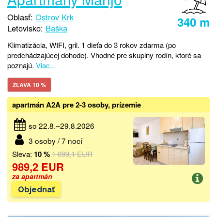
Oblasť:
Ostrov Krk
340 m
Letovisko:
Baška
Klimatizácia, WIFI, gril. 1 dieťa do 3 rokov zdarma (po
predchádzajúcej dohode). Vhodné pre skupiny rodín, ktoré sa
poznajú.
Viac...
ZĽAVA 10 %
apartmán A2A pre 2-3 osoby, prízemie
so 22.8.–29.8.2026
3 osoby / 7 nocí
Sleva:
10 %
1 099,1 EUR
989,2 EUR
za apartmán
Objednať