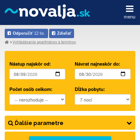
menu
Odporučiť
12 tis.
Zdieľať
Vyhľadávanie apartmánov a termínov
Nástup najskôr od:
Návrat najneskôr do:
Počet osôb celkom:
Dĺžka pobytu:
Ďalšie parametre