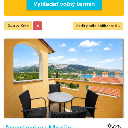
Vyhľadať voľný termín
Ostrov Krk
×
Řadit podle oblíbenosti
Apartmány Marijo