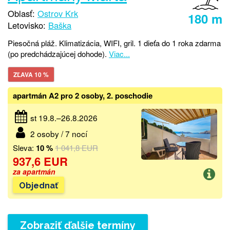
Oblasť:
Ostrov Krk
180 m
Letovisko:
Baška
Piesočná pláž. Klimatizácia, WIFI, gril. 1 dieťa do 1 roka zdarma
(po predchádzajúcej dohode).
Viac...
ZĽAVA 10 %
apartmán A2 pro 2 osoby, 2. poschodie
st 19.8.–26.8.2026
2 osoby / 7 nocí
Sleva:
10 %
1 041,8 EUR
937,6 EUR
za apartmán
Objednať
Zobraziť ďalšie termíny