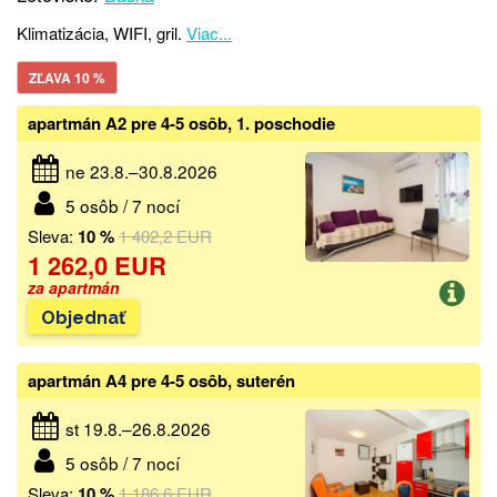
Klimatizácia, WIFI, gril.
Viac...
ZĽAVA 10 %
apartmán A2 pre 4-5 osôb, 1. poschodie
ne 23.8.–30.8.2026
5 osôb / 7 nocí
Sleva:
10 %
1 402,2 EUR
1 262,0 EUR
za apartmán
Objednať
apartmán A4 pre 4-5 osôb, suterén
st 19.8.–26.8.2026
5 osôb / 7 nocí
Sleva:
10 %
1 186,6 EUR