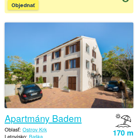
Objednať
Apartmány Badem
Oblasť:
Ostrov Krk
170 m
Letovisko:
Baška