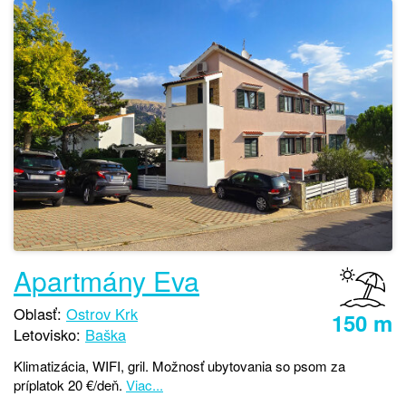
Apartmány Eva
Oblasť:
Ostrov Krk
150 m
Letovisko:
Baška
Klimatizácia, WIFI, gril. Možnosť ubytovania so psom za
príplatok 20 €/deň.
Viac...