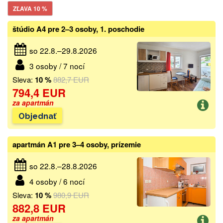
ZĽAVA 10 %
štúdio A4 pre 2–3 osoby, 1. poschodie
so 22.8.–29.8.2026
3 osoby / 7 nocí
Sleva:
10 %
882,7 EUR
794,4 EUR
za apartmán
Objednať
apartmán A1 pre 3–4 osoby, prízemie
so 22.8.–28.8.2026
4 osoby / 6 nocí
Sleva:
10 %
980,9 EUR
882,8 EUR
za apartmán