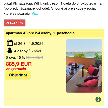
pláži! Klimatizácia, WIFI, gril, trezor. 1 dieťa do 3 rokov zdarma
(po predchádzajúcej dohode). Vhodné aj pre skupiny rodín,
ktoré sa poznajú.
Viac...
ZĽAVA 10 %
apartmán A3 pre 2-4 osoby, 1. poschodie
st 26.8.–1.9.2026
4 osoby / 6 nocí
Sleva:
10 %
984,3 EUR
885,9 EUR
za apartmán
Objednať