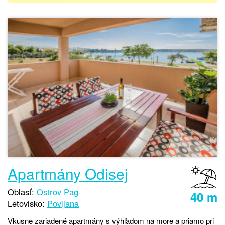
Apartmány Odisej
Oblasť:
Ostrov Pag
40 m
Letovisko:
Povljana
Vkusne zariadené apartmány s výhľadom na more a priamo pri