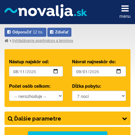
menu
Odporučiť
12 tis.
Zdieľať
Vyhľadávanie apartmánov a termínov
Nástup najskôr od:
Návrat najneskôr do:
Počet osôb celkom:
Dĺžka pobytu:
Ďalšie parametre