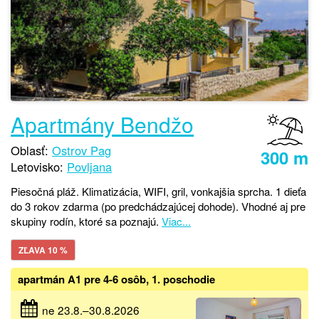
Apartmány Bendžo
Oblasť:
Ostrov Pag
300 m
Letovisko:
Povljana
Piesočná pláž. Klimatizácia, WIFI, gril, vonkajšia sprcha. 1 dieťa
do 3 rokov zdarma (po predchádzajúcej dohode). Vhodné aj pre
skupiny rodín, ktoré sa poznajú.
Viac...
ZĽAVA 10 %
apartmán A1 pre 4-6 osôb, 1. poschodie
ne 23.8.–30.8.2026