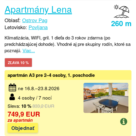
Apartmány Lena
Oblasť:
Ostrov Pag
260 m
Letovisko:
Povljana
Klimatizácia, WIFI, gril. 1 dieťa do 3 rokov zdarma (po
predchádzajúcej dohode). Vhodné aj pre skupiny rodín, ktoré sa
poznajú.
Viac...
ZĽAVA 10 %
apartmán A3 pre 2–4 osoby, 1. poschodie
ne 16.8.–23.8.2026
4 osoby / 7 nocí
Sleva:
10 %
833,2 EUR
749,9 EUR
za apartmán
Objednať