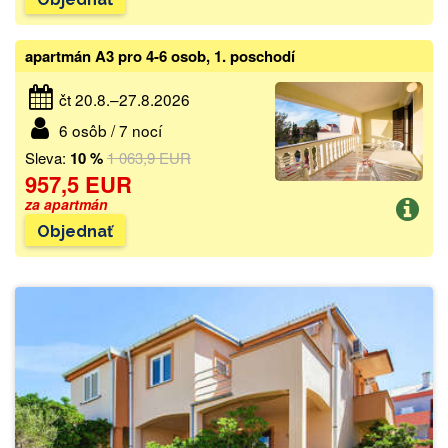
apartmán A3 pro 4-6 osob, 1. poschodí
čt 20.8.–27.8.2026
6 osôb / 7 nocí
Sleva:
10 %
1 063,9 EUR
957,5 EUR
za apartmán
Objednať