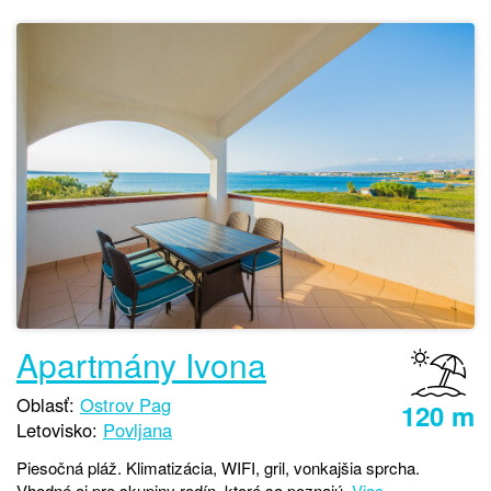
Apartmány Ivona
Oblasť:
Ostrov Pag
120 m
Letovisko:
Povljana
Piesočná pláž. Klimatizácia, WIFI, gril, vonkajšia sprcha.
Vhodné aj pre skupiny rodín, ktoré sa poznajú.
Viac...