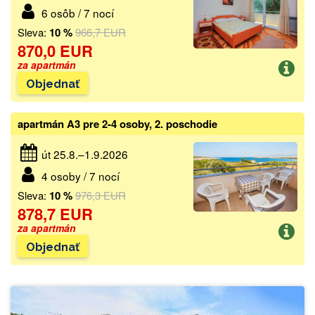
6 osôb / 7 nocí
Sleva:
10 %
966,7 EUR
870,0 EUR
za apartmán
Objednať
apartmán A3 pre 2-4 osoby, 2. poschodie
út 25.8.–1.9.2026
4 osoby / 7 nocí
Sleva:
10 %
976,3 EUR
878,7 EUR
za apartmán
Objednať