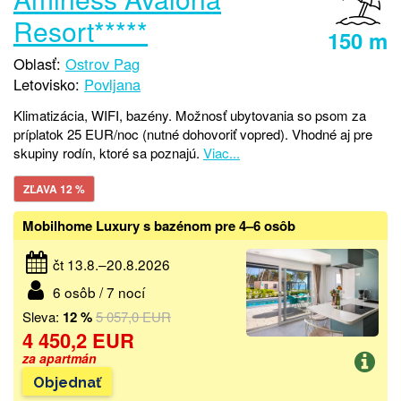
Resort*****
150 m
Oblasť:
Ostrov Pag
Letovisko:
Povljana
Klimatizácia, WIFI, bazény. Možnosť ubytovania so psom za
príplatok 25 EUR/noc (nutné dohovoriť vopred). Vhodné aj pre
skupiny rodín, ktoré sa poznajú.
Viac...
ZĽAVA 12 %
Mobilhome Luxury s bazénom pre 4–6 osôb
čt 13.8.–20.8.2026
6 osôb / 7 nocí
Sleva:
12 %
5 057,0 EUR
4 450,2 EUR
za apartmán
Objednať