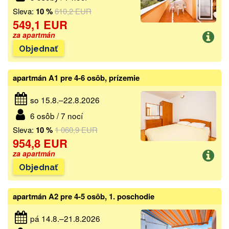
Sleva:
10 %
610,2 EUR
549,1 EUR
za apartmán
Objednať
apartmán A1 pre 4-6 osôb, prízemie
so 15.8.–22.8.2026
6 osôb / 7 nocí
Sleva:
10 %
1 060,9 EUR
954,8 EUR
za apartmán
Objednať
apartmán A2 pre 4-5 osôb, 1. poschodie
pá 14.8.–21.8.2026