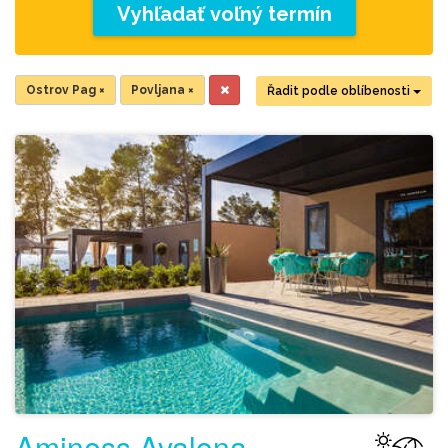
Vyhľadať voľný termín
Ostrov Pag
×
Povljana
×
Řadit podle oblíbenosti
Aminess Avalona