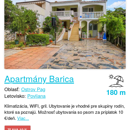
Apartmány Barica
Oblasť:
Ostrov Pag
180 m
Letovisko:
Povljana
Klimatizácia, WIFI, gril. Ubytovanie je vhodné pre skupiny rodín,
ktoré sa poznajú. Možnosť ubytovania so psom za príplatok 10
€/deň.
Viac...
ZĽAVA 10 %