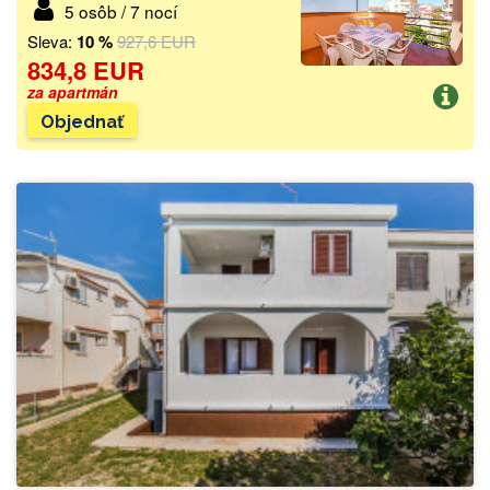
5 osôb / 7 nocí
Sleva:
10 %
927,6 EUR
834,8 EUR
za apartmán
Objednať