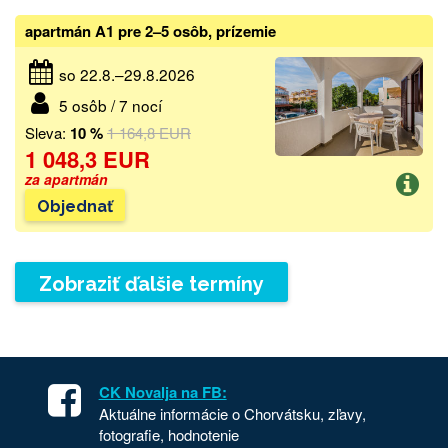
apartmán A1 pre 2–5 osôb, prízemie
so 22.8.–29.8.2026
5 osôb / 7 nocí
Sleva:
10 %
1 164,8 EUR
1 048,3 EUR
za apartmán
Objednať
Zobraziť ďalšie termíny
CK Novalja na FB:
Aktuálne informácie o Chorvátsku, zľavy,
fotografie, hodnotenie