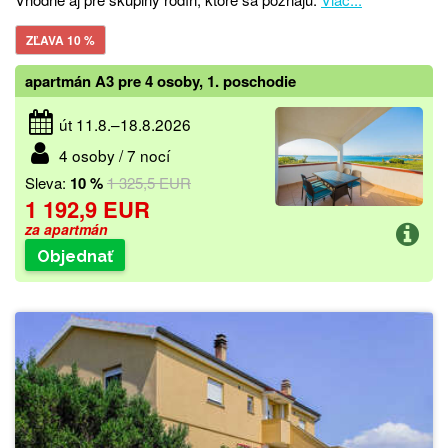
ZĽAVA 10 %
apartmán A3 pre 4 osoby, 1. poschodie
út 11.8.–18.8.2026
4 osoby / 7 nocí
Sleva:
10 %
1 325,5 EUR
1 192,9 EUR
za apartmán
Objednať